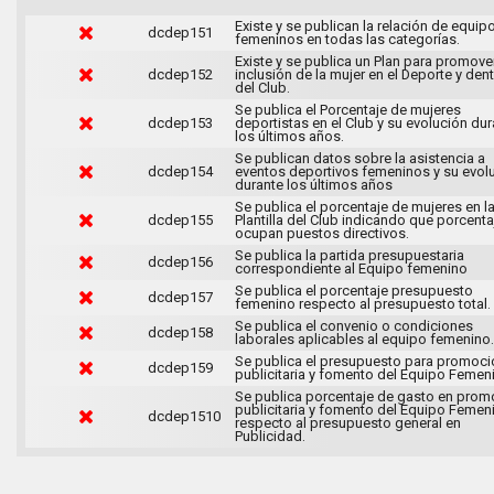
Existe y se publican la relación de equip
dcdep151
femeninos en todas las categorías.
Existe y se publica un Plan para promover
dcdep152
inclusión de la mujer en el Deporte y den
del Club.
Se publica el Porcentaje de mujeres
dcdep153
deportistas en el Club y su evolución du
los últimos años.
Se publican datos sobre la asistencia a
dcdep154
eventos deportivos femeninos y su evol
durante los últimos años
Se publica el porcentaje de mujeres en l
dcdep155
Plantilla del Club indicando que porcenta
ocupan puestos directivos.
Se publica la partida presupuestaria
dcdep156
correspondiente al Equipo femenino
Se publica el porcentaje presupuesto
dcdep157
femenino respecto al presupuesto total.
Se publica el convenio o condiciones
dcdep158
laborales aplicables al equipo femenino.
Se publica el presupuesto para promoci
dcdep159
publicitaria y fomento del Equipo Femen
Se publica porcentaje de gasto en prom
publicitaria y fomento del Equipo Femen
dcdep1510
respecto al presupuesto general en
Publicidad.