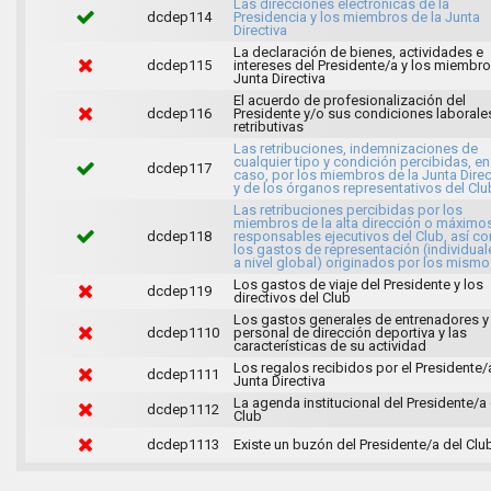
Las direcciones electrónicas de la
dcdep114
Presidencia y los miembros de la Junta
Directiva
La declaración de bienes, actividades e
dcdep115
intereses del Presidente/a y los miembr
Junta Directiva
El acuerdo de profesionalización del
dcdep116
Presidente y/o sus condiciones laborale
retributivas
Las retribuciones, indemnizaciones de
cualquier tipo y condición percibidas, en
dcdep117
caso, por los miembros de la Junta Direc
y de los órganos representativos del Clu
Las retribuciones percibidas por los
miembros de la alta dirección o máximo
dcdep118
responsables ejecutivos del Club, así c
los gastos de representación (individual
a nivel global) originados por los mism
Los gastos de viaje del Presidente y los
dcdep119
directivos del Club
Los gastos generales de entrenadores y
dcdep1110
personal de dirección deportiva y las
características de su actividad
Los regalos recibidos por el Presidente/a
dcdep1111
Junta Directiva
La agenda institucional del Presidente/a 
dcdep1112
Club
dcdep1113
Existe un buzón del Presidente/a del Clu