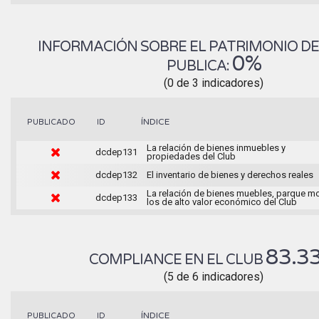
INFORMACIÓN SOBRE EL PATRIMONIO DEL
0%
PUBLICA:
(0 de 3 indicadores)
ÍNDICE
PUBLICADO
ID
La relación de bienes inmuebles y
dcdep131
propiedades del Club
dcdep132
El inventario de bienes y derechos reales
La relación de bienes muebles, parque mo
dcdep133
los de alto valor económico del Club
83.3
COMPLIANCE EN EL CLUB
(5 de 6 indicadores)
ÍNDICE
PUBLICADO
ID