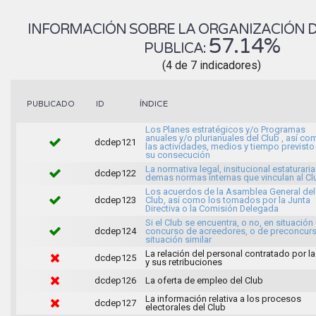
INFORMACIÓN SOBRE LA ORGANIZACIÓN DE
57.14%
PUBLICA:
(4 de 7 indicadores)
ÍNDICE
PUBLICADO
ID
Los Planes estratégicos y/o Programas
anuales y/o plurianuales del Club , así co
dcdep121
las actividades, medios y tiempo previsto
su consecución
La normativa legal, insitucional estaturaria
dcdep122
demas normas internas que vinculan al Cl
Los acuerdos de la Asamblea General del
dcdep123
Club, así como los tomados por la Junta
Directiva o la Comisión Delegada
Si el Club se encuentra, o no, en situación
dcdep124
concurso de acreedores, o de preconcur
situación similar
La relación del personal contratado por la
dcdep125
y sus retribuciones
dcdep126
La oferta de empleo del Club
La información relativa a los procesos
dcdep127
electorales del Club