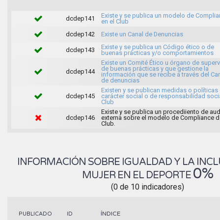
Existe y se publica un modelo de Compli
dcdep141
en el Club
dcdep142
Existe un Canal de Denuncias
Existe y se publica un Código ético o de
dcdep143
buenas prácticas y/o comportamientos
Existe un Comité Ético u órgano de superv
de buenas prácticas y que gestione la
dcdep144
información que se recibe a través del Ca
de denuncias
Existen y se publican medidas o políticas
dcdep145
carácter social o de responsabilidad soci
Club
Existe y se publica un procediiento de aud
dcdep146
externa sobre el modelo de Compliance d
Club.
INFORMACIÓN SOBRE IGUALDAD Y LA INCL
0%
MUJER EN EL DEPORTE
(0 de 10 indicadores)
ÍNDICE
PUBLICADO
ID