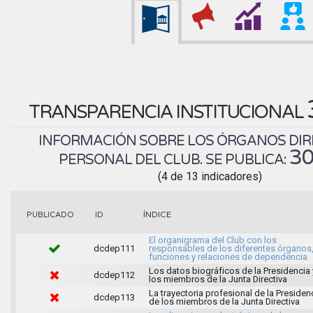
TRANSPARENCIA INSTITUCIONAL
INFORMACIÓN SOBRE LOS ÓRGANOS DIR
30
PERSONAL DEL CLUB. SE PUBLICA:
(4 de 13 indicadores)
ÍNDICE
PUBLICADO
ID
El organigrama del Club con los
dcdep111
responsables de los diferentes órganos
funciones y relaciones de dependencia
Los datos biográficos de la Presidencia 
dcdep112
los miembros de la Junta Directiva
La trayectoria profesional de la Presiden
dcdep113
de los miembros de la Junta Directiva