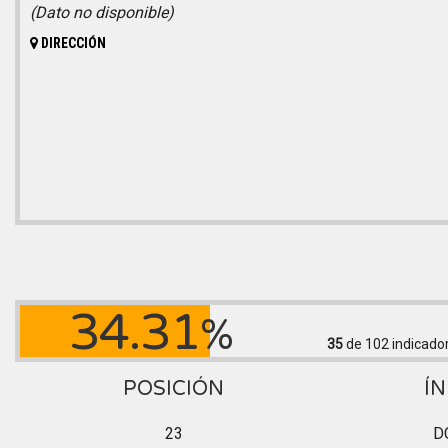
(Dato no disponible)
DIRECCIÓN
34.31
%
35
de 102
indicado
POSICIÓN
ÍN
23
D