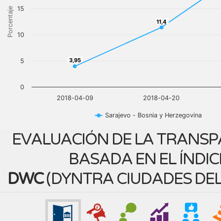
15
Porcentaje
11,4
11,4
10
3,95
3,95
5
0
2018-04-09
2018-04-20
Sarajevo - Bosnia y Herzegovina
EVALUACIÓN DE LA TRANSP
BASADA EN EL ÍNDIC
DWC
(
DYNTRA CIUDADES DE