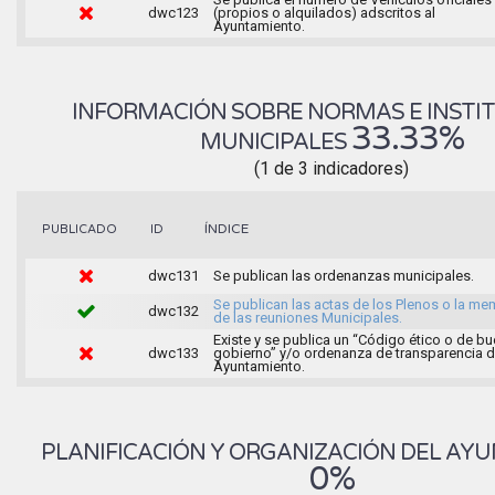
dwc123
(propios o alquilados) adscritos al
Ayuntamiento.
INFORMACIÓN SOBRE NORMAS E INSTI
33.33%
MUNICIPALES
(1 de 3 indicadores)
ÍNDICE
PUBLICADO
ID
dwc131
Se publican las ordenanzas municipales.
Se publican las actas de los Plenos o la me
dwc132
de las reuniones Municipales.
Existe y se publica un “Código ético o de b
dwc133
gobierno” y/o ordenanza de transparencia d
Ayuntamiento.
PLANIFICACIÓN Y ORGANIZACIÓN DEL AY
0%