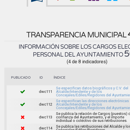
TRANSPARENCIA MUNICIPAL
INFORMACIÓN SOBRE LOS CARGOS ELEC
5
PERSONAL DEL AYUNTAMIENTO
(4 de 8 indicadores)
ÍNDICE
PUBLICADO
ID
Se especifican datos biográficos y C.V: del
dwc111
Alcalde/Intendente y de los
Concejales/Ediles/Regidores del Ayuntamie
Se especifican las direcciones electrónicas 
dwc112
Alcalde/Intendente y de los
Concejales/Ediles/Regidores del Ayuntamie
Se publica la relación de Cargos (puestos) 
dwc113
confianza del Ayuntamiento, y el importe
individual o colectivo de sus retribuciones.
Se publica las retribuciones del Alcalde y lo
dwc114
Concejales/Ediles/Regidores.