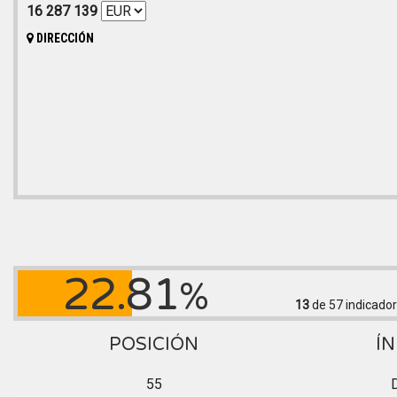
16 287 139
DIRECCIÓN
22.81
%
13
de 57
indicador
POSICIÓN
ÍN
55