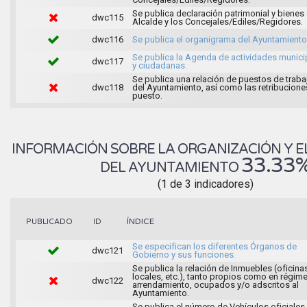
Se publica declaración patrimonial y bienes 
dwc115
Alcalde y los Concejales/Ediles/Regidores.
dwc116
Se publica el organigrama del Ayuntamiento
Se publica la Agenda de actividades munici
dwc117
y ciudadanas.
Se publica una relación de puestos de traba
dwc118
del Ayuntamiento, así como las retribucione
puesto.
INFORMACIÓN SOBRE LA ORGANIZACIÓN Y E
33.33
DEL AYUNTAMIENTO
(1 de 3 indicadores)
ÍNDICE
PUBLICADO
ID
Se especifican los diferentes Órganos de
dwc121
Gobierno y sus funciones.
Se publica la relación de Inmuebles (oficina
locales, etc.), tanto propios como en régim
dwc122
arrendamiento, ocupados y/o adscritos al
Ayuntamiento.
Se publica el número de Vehículos oficiales