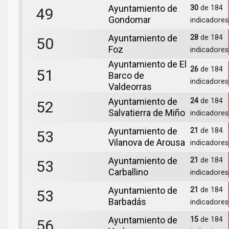
Ayuntamiento de
30
de 184
49
Gondomar
indicadores
Ayuntamiento de
28
de 184
50
Foz
indicadores
Ayuntamiento de El
26
de 184
51
Barco de
indicadores
Valdeorras
Ayuntamiento de
24
de 184
52
Salvatierra de Miño
indicadores
Ayuntamiento de
21
de 184
53
Vilanova de Arousa
indicadores
Ayuntamiento de
21
de 184
53
Carballino
indicadores
Ayuntamiento de
21
de 184
53
Barbadás
indicadores
Ayuntamiento de
15
de 184
56