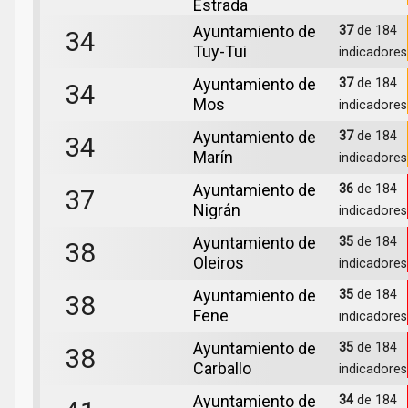
Estrada
Ayuntamiento de
37
de 184
34
Tuy-Tui
indicadores
Ayuntamiento de
37
de 184
34
Mos
indicadores
Ayuntamiento de
37
de 184
34
Marín
indicadores
Ayuntamiento de
36
de 184
37
Nigrán
indicadores
Ayuntamiento de
35
de 184
38
Oleiros
indicadores
Ayuntamiento de
35
de 184
38
Fene
indicadores
Ayuntamiento de
35
de 184
38
Carballo
indicadores
Ayuntamiento de
34
de 184