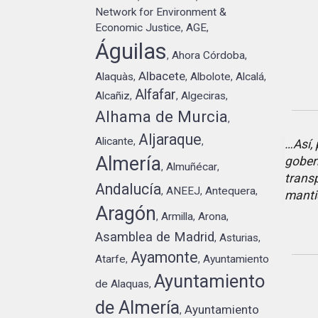
Network for Environment &
Economic Justice
AGE
,
,
Águilas
Ahora Córdoba
,
,
Albacete
Alaquàs
Albolote
Alcalá
,
,
,
,
Alfafar
Alcañiz
Algeciras
,
,
,
Alhama de Murcia
,
Aljaraque
Alicante
,
,
…Así, 
Almería
gober
Almuñécar
,
,
trans
Andalucía
ANEEJ
Antequera
,
,
,
manti
Aragón
Armilla
Arona
,
,
,
Asamblea de Madrid
Asturias
,
,
Ayamonte
Atarfe
Ayuntamiento
,
,
Ayuntamiento
de Alaquas
,
de Almería
Ayuntamiento
,