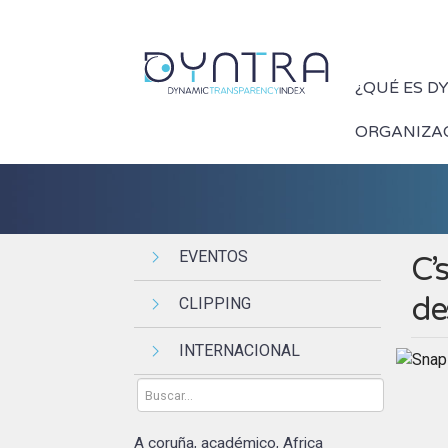
¿QUÉ ES D
ORGANIZA
EVENTOS
C’
de
CLIPPING
INTERNACIONAL
A coruña
académico
Africa
,
,