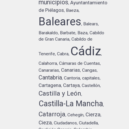
municipios
Ayuntantamiento
,
de Piélagos
Baeza
,
,
Baleares
Balears
,
,
Barakaldo
Barbate
Baza
Cabildo
,
,
,
de Gran Canaria
Cabildo de
,
Cádiz
Tenerife
Cabra
,
,
,
Calahorra
Cámaras de Cuentas
,
,
Canarias
Canararias
Cangas
,
,
,
Cantabria
Cantoria
capitales
,
,
,
Cartagena
Cartaya
Castellón
,
,
,
Castilla y León
,
Castilla-La Mancha
,
Catarroja
Cierza
Cehegín
,
,
,
Cieza
Ciudadanos
Ciutadella
,
,
,