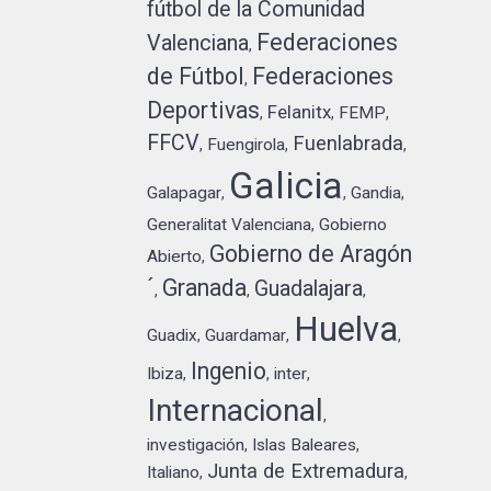
fútbol de la Comunidad
Federaciones
Valenciana
,
de Fútbol
Federaciones
,
Deportivas
Felanitx
FEMP
,
,
,
FFCV
Fuenlabrada
Fuengirola
,
,
,
Galicia
Galapagar
Gandia
,
,
,
Generalitat Valenciana
Gobierno
,
Gobierno de Aragón
Abierto
,
´
Granada
Guadalajara
,
,
,
Huelva
Guadix
Guardamar
,
,
,
Ingenio
Ibiza
inter
,
,
,
Internacional
,
investigación
Islas Baleares
,
,
Junta de Extremadura
Italiano
,
,