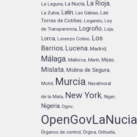
La Rioja
La Nucía
La Laguna
,
,
,
Lalin
Las
La Zubia
Las Gabias
,
,
,
Torres de Cotillas
Leganés
Ley
,
,
Logroño
de Transparencia
Loja
,
,
,
Los
Lorca
Lorenzo Cotino
,
,
Barrios
Lucena
Madrid
,
,
,
Málaga
Mijas
Mallorca
Marín
,
,
,
,
Mislata
Molina de Segura
,
,
Murcia
Motril
Navalmoral
,
,
New York
de la Mata
Niger
,
,
,
Nigeria
Ogov
,
,
OpenGovLaNuci
Órganos de control
Órgiva
Orihuela
,
,
,