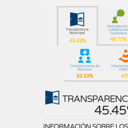
Participación
Transparencia
Colaboració
Municipal
Ciudadana
48.72%
45.45%
Contrataciones de
Urbanismo
Servicios
Públi
33.33%
45
TRANSPARENCI
45.4
INFORMACIÓN SOBRE LOS