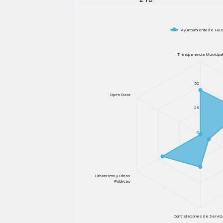
Ayuntamiento de Hu
Transparencia Municipa
50
Open Data
25
0
Urbanismo y Obras
Públicas
Contrataciones de Servic