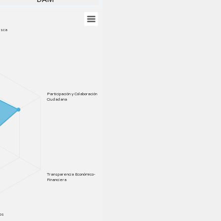
esca
l
Participación y Colaboración
Ciudadana
Transparencia Económico-
Financiera
ios