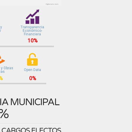
Highcharts.com
 y
Transparencia
n
Económico-
Financiera
10%
 y Obras
Open Data
cas
%
0%
A MUNICIPAL
5%
 CARGOS ELECTOS