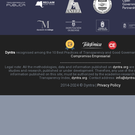
Dyntra
recognised among the 10 Best Practices of Transparency and Good Governa
Compromiso Empresarial
Legal note: All the methodologies, data and information published on
dyntra.org
are 
studies and research, published or under development. Therefore, any use of the
information published on this site, must be authorized by the academic-resear
Transparency Index,
dyntra.org
. Contact address:
info@dyntra
2014-2024 © Dyntra |
Privacy Policy