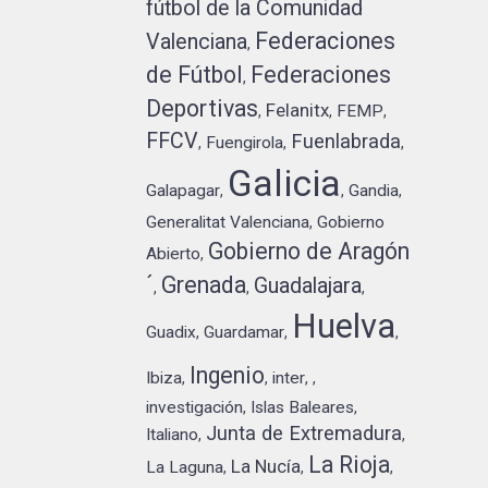
fútbol de la Comunidad
Federaciones
Valenciana
,
de Fútbol
Federaciones
,
Deportivas
Felanitx
FEMP
,
,
,
FFCV
Fuenlabrada
Fuengirola
,
,
,
Galicia
Galapagar
Gandia
,
,
,
Generalitat Valenciana
Gobierno
,
Gobierno de Aragón
Abierto
,
´
Grenada
Guadalajara
,
,
,
Huelva
Guadix
Guardamar
,
,
,
Ingenio
Ibiza
inter
,
,
,
,
investigación
Islas Baleares
,
,
Junta de Extremadura
Italiano
,
,
La Rioja
La Nucía
La Laguna
,
,
,