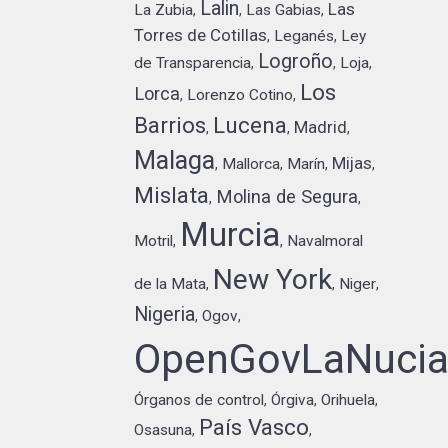
Lalin
Las
La Zubia
Las Gabias
,
,
,
Torres de Cotillas
Leganés
Ley
,
,
Logroño
de Transparencia
Loja
,
,
,
Los
Lorca
Lorenzo Cotino
,
,
Barrios
Lucena
Madrid
,
,
,
Malaga
Mijas
Mallorca
Marín
,
,
,
,
Mislata
Molina de Segura
,
,
Murcia
Motril
Navalmoral
,
,
New York
de la Mata
Niger
,
,
,
Nigeria
Ogov
,
,
OpenGovLaNuci
Órganos de control
Órgiva
Orihuela
,
,
,
País Vasco
Osasuna
,
,