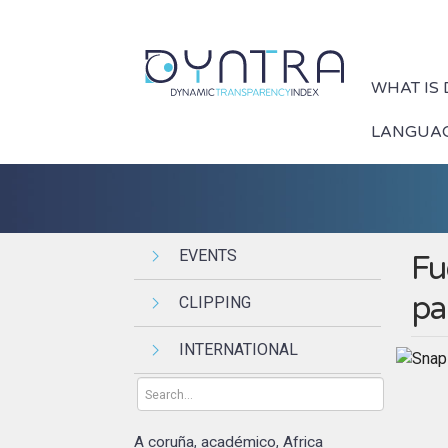
WHAT IS
LANGUA
EVENTS
Fu
par
CLIPPING
INTERNATIONAL
A coruña
académico
Africa
,
,