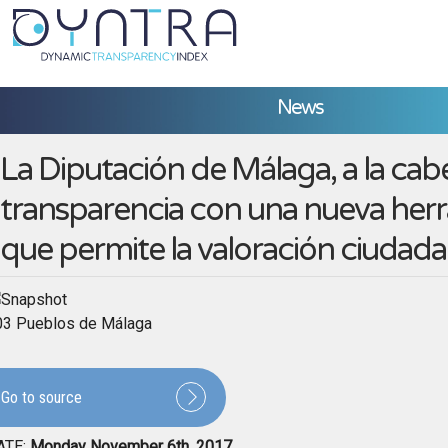
News
La Diputación de Málaga, a la cab
transparencia con una nueva her
que permite la valoración ciudad
03 Pueblos de Málaga
Go to source
ATE:
Monday November 6th, 2017