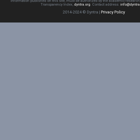
information published on this site, must be authorized by the academic-resear
Transparency Index,
dyntra.org
. Contact address:
info@dyntra
2014-2024 © Dyntra |
Privacy Policy