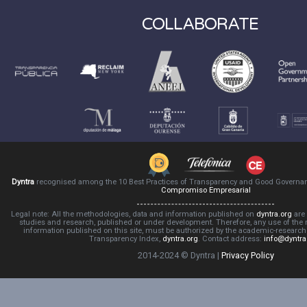
COLLABORATE
Dyntra
recognised among the 10 Best Practices of Transparency and Good Governa
Compromiso Empresarial
Legal note: All the methodologies, data and information published on
dyntra.org
are 
studies and research, published or under development. Therefore, any use of the
information published on this site, must be authorized by the academic-resear
Transparency Index,
dyntra.org
. Contact address:
info@dyntra
2014-2024 © Dyntra |
Privacy Policy