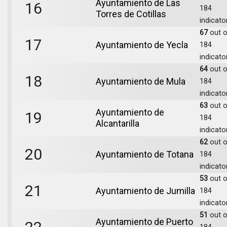
Ayuntamiento de Las
16
184
Torres de Cotillas
indicato
67
out o
17
Ayuntamiento de Yecla
184
indicato
64
out o
18
Ayuntamiento de Mula
184
indicato
63
out o
Ayuntamiento de
19
184
Alcantarilla
indicato
62
out o
20
Ayuntamiento de Totana
184
indicato
53
out o
21
Ayuntamiento de Jumilla
184
indicato
51
out o
Ayuntamiento de Puerto