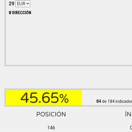
29
DIRECCIÓN
45.65
%
84
de 184
indicado
POSICIÓN
ÍN
146