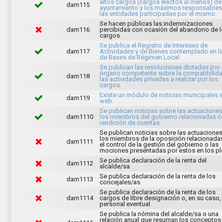
altos cargos (cargos electos al menos) de
dam115
ayuntamiento y los máximos responsables
las entidades participadas por el mismo.
Se hacen públicas las indemnizaciones
dam116
percibidas con ocasión del abandono de 
cargos.
Se publica el Registro de Intereses de
dam117
Actividades y de Bienes contemplado en l
de Bases de Régimen Local.
Se publican las resoluciones dictadas por 
órgano competente sobre la compatibilid
dam118
las actividades privadas a realizar por los
cargos.
Existe un módulo de noticias municipales e
dam119
web.
Se publican noticias sobre las actuacione
dam1110
los miembros del gobierno relacionadas c
rendición de cuentas.
Se publican noticias sobre las actuacione
los miembros de la oposición relacionada
dam1111
el control de la gestión del gobierno o las
mociones presentadas por estos en los pl
Se publica declaración de la renta del
dam1112
alcalde/sa.
Se publica declaración de la renta de los
dam1113
concejales/as.
Se publica declaración de la renta de los
dam1114
cargos de libre designación o, en su caso,
personal eventual.
Se publica la nómina del alcalde/sa o una
relación anual que resuman los conceptos