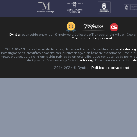
Dyntra
reconocido entre las 10 mejores prácticas de Transparencia y Buen Gobie
Compromiso Empresarial
COLABORAN Todas las metodologías, datos e información publicadas en
dyntra.org
investigaciones científico-académicas, publicadas y/o en fase de elaboración. Por lo qu
metodologías, datos e información publicada en este sitio, debe ser autorizada por el 
de
Dynamic Transparency Index
,
dyntra.org
. Dirección de contacto:
inf
2014-2024 © Dyntra |
Política de privacidad