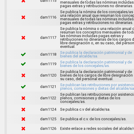
dam1115
mensuales de todas las nóminas incluidas
pagas extras y retribuciones no dinerarias.
Se publica la nómina de los concejales/as
una relación anual que resuman los conce
dam1116
mensuales de todas las nóminas incluidas
pagas extras y retribuciones no dinerarias.
Se publica la nómina o una relación anual 
resuman los conceptos mensuales de tod
las nóminas incluidas pagas extras y
dam1117
retribuciones no dinerarias de los cargos 
libre designación o, en su caso, del person
eventual.
Se publica la declaración patrimonial y de
dam1118
bienes del alcalde/sa.
Se publica la declaración patrimonial y de
dam1119
bienes de los concejales/as.
Se publica la declaración patrimonial y de
dam1120
bienes de los cargos de libre designación 
su caso, del personal eventual.
Se publican las retribuciones por asistenci
dam1121
plenos, comisiones y dietas del alcalde/sa
Se publican las retribuciones por asistenci
dam1122
plenos, comisiones y dietas de los
concejales/as.
dam1124
Se publica c.v del alcalde/sa.
dam1125
Se publica el c.v. de los concejales/as.
dam1126
Existe enlace a redes sociales del alcalde/