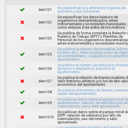
Se especifican los diferentes órganos de
dam121
gobierno y sus funciones.
Se especifican los datos básicos de
organismos descentralizados, entes
dam122
instrumentales y sociedades municipales, 
como enlaces a las webs de los mismos.
Se publica de forma completa la Relación 
Puestos de Trabajo (RPT) o Plantillas de
dam123
Personal de los organismos descentraliza
entes instrumentales y sociedades municip
Se publica la relación de inmuebles (oficin
locales, etc.), tanto propios como en régi
dam125
de arrendamiento, ocupados y/o adscritos
ayuntamiento.
Se publica el número de vehículos oficiale
dam126
(propios o alquilados) adscritos al
ayuntamiento.
Se publica la relación de bienes muebles 
dam127
valor histórico-artístico y/o los de alto valo
económico del ayuntamiento.
Se publica el Inventario de Bienes y Derec
dam128
reales del ayuntamiento.
Se publican datos sobre el parque móvil d
dam129
ayuntamiento: relación de vehículos por a
matriculación, uso y valor aproximado.
Se publican datos sobre el parque móvil d
EEPP: relación de vehículos por año de
dam1210
matriculación, uso del mismo y valor
aproximado.
Las asignaciones anuales a los grupos