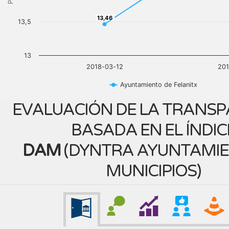
13,46
13,46
13,5
13
2018-03-12
201
Ayuntamiento de Felanitx
EVALUACIÓN DE LA TRANSP
BASADA EN EL ÍNDIC
DAM
(
DYNTRA AYUNTAMIE
MUNICIPIOS
)