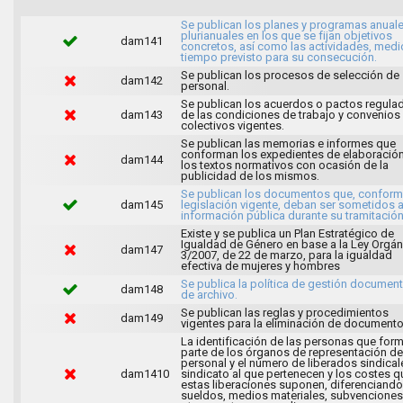
Se publican los planes y programas anuale
plurianuales en los que se fijan objetivos
dam141
concretos, así como las actividades, medi
tiempo previsto para su consecución.
Se publican los procesos de selección de
dam142
personal.
Se publican los acuerdos o pactos regula
dam143
de las condiciones de trabajo y convenios
colectivos vigentes.
Se publican las memorias e informes que
conforman los expedientes de elaboració
dam144
los textos normativos con ocasión de la
publicidad de los mismos.
Se publican los documentos que, conforme
dam145
legislación vigente, deban ser sometidos 
información pública durante su tramitación
Existe y se publica un Plan Estratégico de
Igualdad de Género en base a la Ley Orgán
dam147
3/2007, de 22 de marzo, para la igualdad
efectiva de mujeres y hombres
Se publica la política de gestión document
dam148
de archivo.
Se publican las reglas y procedimientos
dam149
vigentes para la eliminación de documento
La identificación de las personas que for
parte de los órganos de representación de
personal y el número de liberados sindical
dam1410
sindicato al que pertenecen y los costes q
estas liberaciones suponen, diferenciando
sueldos, medios materiales, subvenciones