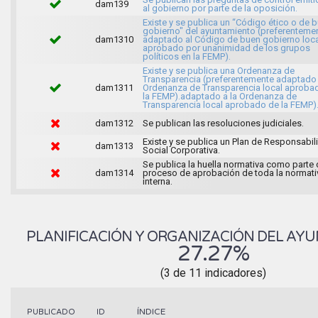
dam139
al gobierno por parte de la oposición.
Existe y se publica un “Código ético o de 
gobierno" del ayuntamiento (preferenteme
dam1310
adaptado al Código de buen gobierno loca
aprobado por unanimidad de los grupos
políticos en la FEMP).
Existe y se publica una Ordenanza de
Transparencia (preferentemente adaptado 
dam1311
Ordenanza de Transparencia local aproba
la FEMP).adaptado a la Ordenanza de
Transparencia local aprobado de la FEMP)
dam1312
Se publican las resoluciones judiciales.
Existe y se publica un Plan de Responsabil
dam1313
Social Corporativa.
Se publica la huella normativa como parte 
dam1314
proceso de aprobación de toda la normati
interna.
PLANIFICACIÓN Y ORGANIZACIÓN DEL AY
27.27%
(3 de 11 indicadores)
ÍNDICE
PUBLICADO
ID