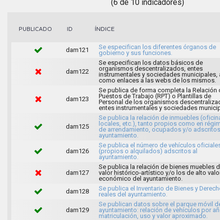
(6 de 10 indicadores)
ÍNDICE
PUBLICADO
ID
Se especifican los diferentes órganos de
dam121
gobierno y sus funciones.
Se especifican los datos básicos de
organismos descentralizados, entes
dam122
instrumentales y sociedades municipales, 
como enlaces a las webs de los mismos.
Se publica de forma completa la Relación 
Puestos de Trabajo (RPT) o Plantillas de
dam123
Personal de los organismos descentraliza
entes instrumentales y sociedades municip
Se publica la relación de inmuebles (oficin
locales, etc.), tanto propios como en régi
dam125
de arrendamiento, ocupados y/o adscritos
ayuntamiento.
Se publica el número de vehículos oficiale
dam126
(propios o alquilados) adscritos al
ayuntamiento.
Se publica la relación de bienes muebles 
dam127
valor histórico-artístico y/o los de alto valo
económico del ayuntamiento.
Se publica el Inventario de Bienes y Derec
dam128
reales del ayuntamiento.
Se publican datos sobre el parque móvil d
dam129
ayuntamiento: relación de vehículos por a
matriculación, uso y valor aproximado.