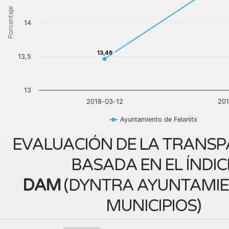
Porcentaje
14
13,46
13,46
13,5
13
2018-03-12
201
Ayuntamiento de Felanitx
EVALUACIÓN DE LA TRANSP
BASADA EN EL ÍNDIC
DAM
(
DYNTRA AYUNTAMIE
MUNICIPIOS
)