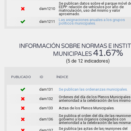
Se publican datos sobre el parque móvil d
EEPP: relación de vehículos por año de
dam1210
matriculación, uso del mismo y valor
aproximado.
Las asignaciones anuales a los grupos
dam1211
políticos municipales.
INFORMACIÓN SOBRE NORMAS E INSTI
41.67%
MUNICIPALES
(5 de 12 indicadores)
ÍNDICE
PUBLICADO
ID
dam131
Se publican las ordenanzas municipales.
Ordenes del día de los Plenos Municipales
dam132
anterioridad a la celebración de los mismo
dam133
Actas de los Plenos Municipales.
Se publica el orden del día de las reunione
dam136
gobierno y los órganos colegiados con
anterioridad a la celebración de las misma
Se publica las actas de las reuniones del
dam137