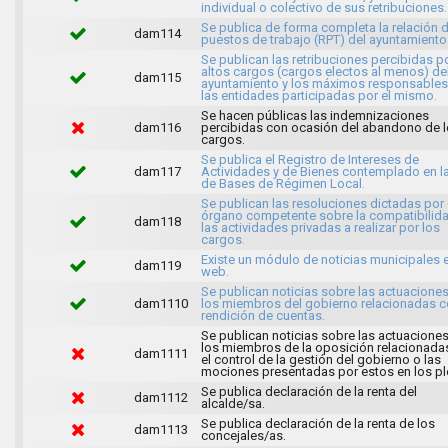
individual o colectivo de sus retribuciones.
Se publica de forma completa la relación 
dam114
puestos de trabajo (RPT) del ayuntamiento
Se publican las retribuciones percibidas p
altos cargos (cargos electos al menos) de
dam115
ayuntamiento y los máximos responsables
las entidades participadas por el mismo.
Se hacen públicas las indemnizaciones
dam116
percibidas con ocasión del abandono de 
cargos.
Se publica el Registro de Intereses de
dam117
Actividades y de Bienes contemplado en l
de Bases de Régimen Local.
Se publican las resoluciones dictadas por 
órgano competente sobre la compatibilid
dam118
las actividades privadas a realizar por los
cargos.
Existe un módulo de noticias municipales e
dam119
web.
Se publican noticias sobre las actuacione
dam1110
los miembros del gobierno relacionadas c
rendición de cuentas.
Se publican noticias sobre las actuacione
los miembros de la oposición relacionada
dam1111
el control de la gestión del gobierno o las
mociones presentadas por estos en los pl
Se publica declaración de la renta del
dam1112
alcalde/sa.
Se publica declaración de la renta de los
dam1113
concejales/as.