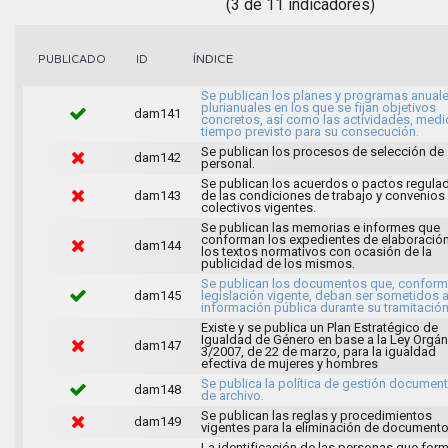
(3 de 11 indicadores)
ÍNDICE
PUBLICADO
ID
Se publican los planes y programas anuale
plurianuales en los que se fijan objetivos
dam141
concretos, así como las actividades, medi
tiempo previsto para su consecución.
Se publican los procesos de selección de
dam142
personal.
Se publican los acuerdos o pactos regula
dam143
de las condiciones de trabajo y convenios
colectivos vigentes.
Se publican las memorias e informes que
conforman los expedientes de elaboració
dam144
los textos normativos con ocasión de la
publicidad de los mismos.
Se publican los documentos que, conforme
dam145
legislación vigente, deban ser sometidos 
información pública durante su tramitación
Existe y se publica un Plan Estratégico de
Igualdad de Género en base a la Ley Orgán
dam147
3/2007, de 22 de marzo, para la igualdad
efectiva de mujeres y hombres
Se publica la política de gestión document
dam148
de archivo.
Se publican las reglas y procedimientos
dam149
vigentes para la eliminación de documento
La identificación de las personas que for