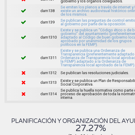
gobierno y los órganos colegiados.
Se emiten los plenos a través de internet y
dam138
existe un archivo audiovisual histórico onli
de los mismos.
Se publican las preguntas de control emit
dam139
al gobierno por parte de la oposición.
Existe y se publica un “Código ético o de 
gobierno" del ayuntamiento (preferenteme
dam1310
adaptado al Código de buen gobierno loca
aprobado por unanimidad de los grupos
políticos en la FEMP).
Existe y se publica una Ordenanza de
Transparencia (preferentemente adaptado 
dam1311
Ordenanza de Transparencia local aproba
la FEMP).adaptado a la Ordenanza de
Transparencia local aprobado de la FEMP)
dam1312
Se publican las resoluciones judiciales.
Existe y se publica un Plan de Responsabil
dam1313
Social Corporativa.
Se publica la huella normativa como parte 
dam1314
proceso de aprobación de toda la normati
interna.
PLANIFICACIÓN Y ORGANIZACIÓN DEL AY
27.27%