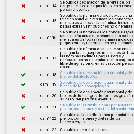
Se publica declaración de la renta de los
dam1114
cargos de libre designación o, en su caso,
personal eventual.
Se publica la nómina del alcalde/sa o una
relación anual que resuman los conceptos
dam1115
mensuales de todas las nóminas incluidas
pagas extras y retribuciones no dinerarias.
Se publica la nómina de los concejales/as
una relación anual que resuman los conce
dam1116
mensuales de todas las nóminas incluidas
pagas extras y retribuciones no dinerarias.
Se publica la nómina o una relación anual 
resuman los conceptos mensuales de tod
las nóminas incluidas pagas extras y
dam1117
retribuciones no dinerarias de los cargos 
libre designación o, en su caso, del person
eventual.
Se publica la declaración patrimonial y de
dam1118
bienes del alcalde/sa.
Se publica la declaración patrimonial y de
dam1119
bienes de los concejales/as.
Se publica la declaración patrimonial y de
dam1120
bienes de los cargos de libre designación 
su caso, del personal eventual.
Se publican las retribuciones por asistenci
dam1121
plenos, comisiones y dietas del alcalde/sa
Se publican las retribuciones por asistenci
dam1122
plenos, comisiones y dietas de los
concejales/as.
dam1124
Se publica c.v del alcalde/sa.