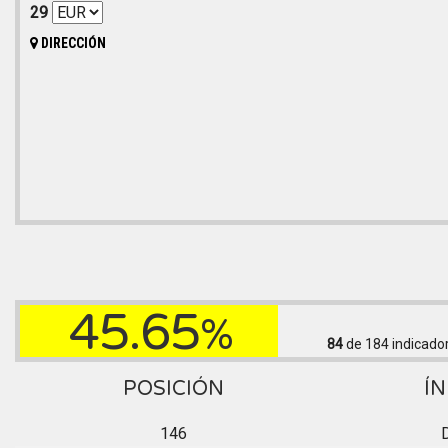
29
DIRECCIÓN
45.65
%
84
de 184
indicado
POSICIÓN
ÍN
146