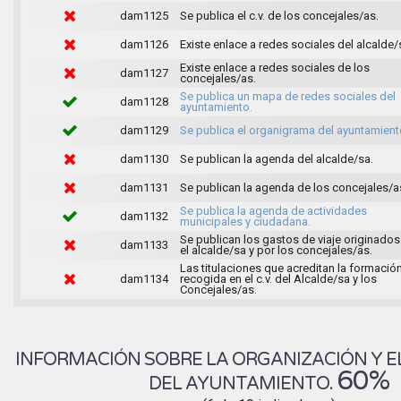
dam1125
Se publica el c.v. de los concejales/as.
dam1126
Existe enlace a redes sociales del alcalde/
Existe enlace a redes sociales de los
dam1127
concejales/as.
Se publica un mapa de redes sociales del
dam1128
ayuntamiento.
dam1129
Se publica el organigrama del ayuntamient
dam1130
Se publican la agenda del alcalde/sa.
dam1131
Se publican la agenda de los concejales/a
Se publica la agenda de actividades
dam1132
municipales y ciudadana.
Se publican los gastos de viaje originados
dam1133
el alcalde/sa y por los concejales/as.
Las titulaciones que acreditan la formació
dam1134
recogida en el c.v. del Alcalde/sa y los
Concejales/as.
INFORMACIÓN SOBRE LA ORGANIZACIÓN Y E
60%
DEL AYUNTAMIENTO.