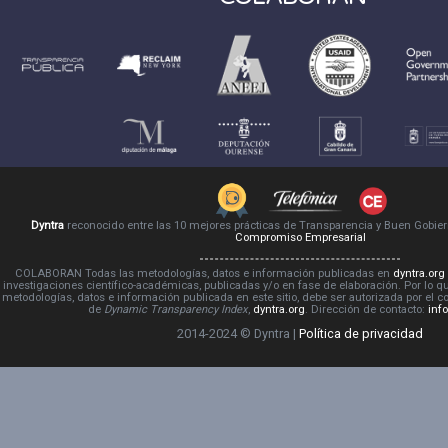
Dyntra
reconocido entre las 10 mejores prácticas de Transparencia y Buen Gobie
Compromiso Empresarial
COLABORAN Todas las metodologías, datos e información publicadas en
dyntra.org
investigaciones científico-académicas, publicadas y/o en fase de elaboración. Por lo qu
metodologías, datos e información publicada en este sitio, debe ser autorizada por el 
de
Dynamic Transparency Index
,
dyntra.org
. Dirección de contacto:
inf
2014-2024 © Dyntra |
Política de privacidad