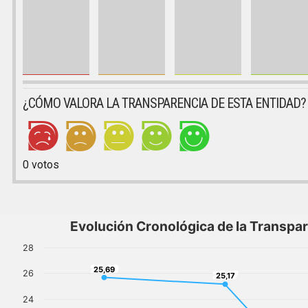
¿CÓMO VALORA LA TRANSPARENCIA DE ESTA ENTIDAD?
0
votos
Evolución Cronológica de la Transpa
28
25,69
25,69
26
25,17
25,17
24