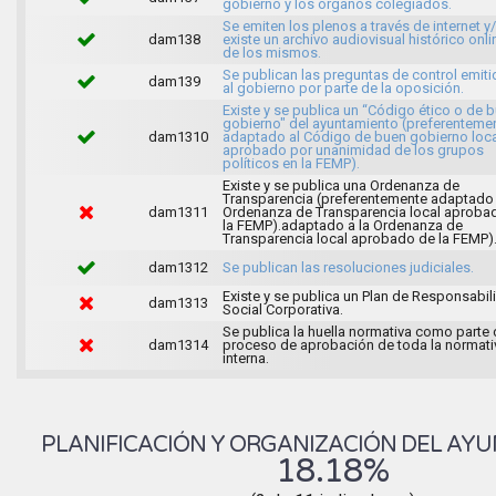
gobierno y los órganos colegiados.
Se emiten los plenos a través de internet y
dam138
existe un archivo audiovisual histórico onli
de los mismos.
Se publican las preguntas de control emit
dam139
al gobierno por parte de la oposición.
Existe y se publica un “Código ético o de 
gobierno" del ayuntamiento (preferenteme
dam1310
adaptado al Código de buen gobierno loca
aprobado por unanimidad de los grupos
políticos en la FEMP).
Existe y se publica una Ordenanza de
Transparencia (preferentemente adaptado 
dam1311
Ordenanza de Transparencia local aproba
la FEMP).adaptado a la Ordenanza de
Transparencia local aprobado de la FEMP)
dam1312
Se publican las resoluciones judiciales.
Existe y se publica un Plan de Responsabil
dam1313
Social Corporativa.
Se publica la huella normativa como parte 
dam1314
proceso de aprobación de toda la normati
interna.
PLANIFICACIÓN Y ORGANIZACIÓN DEL AY
18.18%