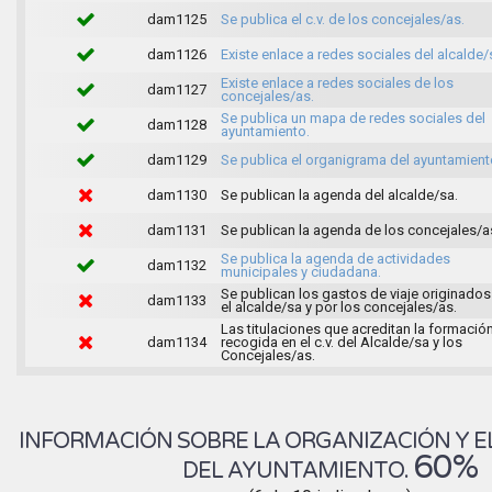
dam1125
Se publica el c.v. de los concejales/as.
dam1126
Existe enlace a redes sociales del alcalde/
Existe enlace a redes sociales de los
dam1127
concejales/as.
Se publica un mapa de redes sociales del
dam1128
ayuntamiento.
dam1129
Se publica el organigrama del ayuntamient
dam1130
Se publican la agenda del alcalde/sa.
dam1131
Se publican la agenda de los concejales/a
Se publica la agenda de actividades
dam1132
municipales y ciudadana.
Se publican los gastos de viaje originados
dam1133
el alcalde/sa y por los concejales/as.
Las titulaciones que acreditan la formació
dam1134
recogida en el c.v. del Alcalde/sa y los
Concejales/as.
INFORMACIÓN SOBRE LA ORGANIZACIÓN Y E
60%
DEL AYUNTAMIENTO.