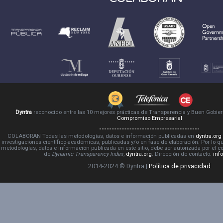
Dyntra
reconocido entre las 10 mejores prácticas de Transparencia y Buen Gobie
Compromiso Empresarial
COLABORAN Todas las metodologías, datos e información publicadas en
dyntra.org
investigaciones científico-académicas, publicadas y/o en fase de elaboración. Por lo qu
metodologías, datos e información publicada en este sitio, debe ser autorizada por el 
de
Dynamic Transparency Index
,
dyntra.org
. Dirección de contacto:
inf
2014-2024 © Dyntra |
Política de privacidad