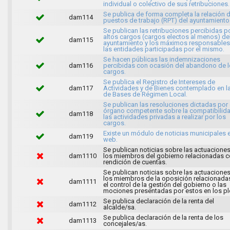
individual o colectivo de sus retribuciones.
Se publica de forma completa la relación 
dam114
puestos de trabajo (RPT) del ayuntamiento
Se publican las retribuciones percibidas p
altos cargos (cargos electos al menos) de
dam115
ayuntamiento y los máximos responsables
las entidades participadas por el mismo.
Se hacen públicas las indemnizaciones
dam116
percibidas con ocasión del abandono de 
cargos.
Se publica el Registro de Intereses de
dam117
Actividades y de Bienes contemplado en l
de Bases de Régimen Local.
Se publican las resoluciones dictadas por 
órgano competente sobre la compatibilid
dam118
las actividades privadas a realizar por los
cargos.
Existe un módulo de noticias municipales e
dam119
web.
Se publican noticias sobre las actuacione
dam1110
los miembros del gobierno relacionadas c
rendición de cuentas.
Se publican noticias sobre las actuacione
los miembros de la oposición relacionada
dam1111
el control de la gestión del gobierno o las
mociones presentadas por estos en los pl
Se publica declaración de la renta del
dam1112
alcalde/sa.
Se publica declaración de la renta de los
dam1113
concejales/as.