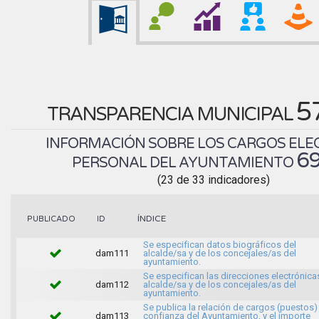
5
TRANSPARENCIA MUNICIPAL
INFORMACIÓN SOBRE LOS CARGOS ELEC
6
PERSONAL DEL AYUNTAMIENTO
(23 de 33 indicadores)
ÍNDICE
PUBLICADO
ID
Se especifican datos biográficos del
dam111
alcalde/sa y de los concejales/as del
ayuntamiento.
Se especifican las direcciones electrónica
dam112
alcalde/sa y de los concejales/as del
ayuntamiento.
Se publica la relación de cargos (puestos)
dam113
confianza del Ayuntamiento, y el importe