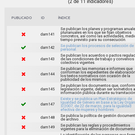
(2 de 11 indicadores)
ÍNDICE
PUBLICADO
ID
Se publican los planes y programas anuale
plurianuales en los que se fijan objetivos
dam141
concretos, así como las actividades, medi
tiempo previsto para su consecución.
Se publican los procesos de selección de
dam142
personal.
Se publican los acuerdos o pactos regula
dam143
de las condiciones de trabajo y convenios
colectivos vigentes.
Se publican las memorias e informes que
conforman los expedientes de elaboració
dam144
los textos normativos con ocasión de la
publicidad de los mismos.
Se publican los documentos que, conforme
dam145
legislación vigente, deban ser sometidos 
información pública durante su tramitación
Existe y se publica un Plan Estratégico de
Igualdad de Género en base a la Ley Orgán
dam147
3/2007, de 22 de marzo, para la igualdad
efectiva de mujeres y hombres
Se publica la política de gestión document
dam148
de archivo.
Se publican las reglas y procedimientos
dam149
vigentes para la eliminación de documento
La identificación de las personas que for