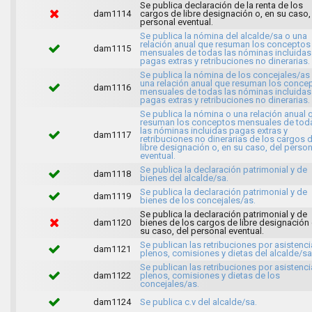
Se publica declaración de la renta de los
dam1114
cargos de libre designación o, en su caso,
personal eventual.
Se publica la nómina del alcalde/sa o una
relación anual que resuman los conceptos
dam1115
mensuales de todas las nóminas incluidas
pagas extras y retribuciones no dinerarias.
Se publica la nómina de los concejales/as
una relación anual que resuman los conce
dam1116
mensuales de todas las nóminas incluidas
pagas extras y retribuciones no dinerarias.
Se publica la nómina o una relación anual 
resuman los conceptos mensuales de tod
las nóminas incluidas pagas extras y
dam1117
retribuciones no dinerarias de los cargos 
libre designación o, en su caso, del person
eventual.
Se publica la declaración patrimonial y de
dam1118
bienes del alcalde/sa.
Se publica la declaración patrimonial y de
dam1119
bienes de los concejales/as.
Se publica la declaración patrimonial y de
dam1120
bienes de los cargos de libre designación 
su caso, del personal eventual.
Se publican las retribuciones por asistenci
dam1121
plenos, comisiones y dietas del alcalde/sa
Se publican las retribuciones por asistenci
dam1122
plenos, comisiones y dietas de los
concejales/as.
dam1124
Se publica c.v del alcalde/sa.