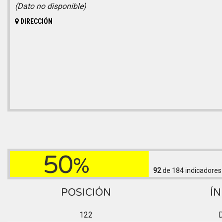
(Dato no disponible)
DIRECCIÓN
50
%
92
de 184
indicadores
POSICIÓN
ÍN
122