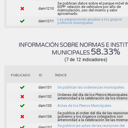
Se publican datos sobre el parque móvil d
EEPP: relación de vehículos por año de
dam1210
matriculación, uso del mismo y valor
aproximado.
Las asignaciones anuales a los grupos
dam1211
políticos municipales.
INFORMACIÓN SOBRE NORMAS E INSTI
58.33%
MUNICIPALES
(7 de 12 indicadores)
ÍNDICE
PUBLICADO
ID
dam131
Se publican las ordenanzas municipales.
Ordenes del día de los Plenos Municipales
dam132
anterioridad a la celebración de los mismo
dam133
Actas de los Plenos Municipales.
Se publica el orden del día de las reunione
dam136
gobierno y los órganos colegiados con
anterioridad a la celebración de las misma
Se publica las actas de las reuniones del
dam137