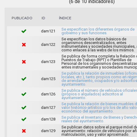
(6 de 10 indicadores)
ÍNDICE
PUBLICADO
ID
Se especifican los diferentes órganos de
dam121
gobierno y sus funciones.
Se especifican los datos básicos de
organismos descentralizados, entes
dam122
instrumentales y sociedades municipales, 
como enlaces a las webs de los mismos.
Se publica de forma completa la Relación 
Puestos de Trabajo (RPT) o Plantillas de
dam123
Personal de los organismos descentraliza
entes instrumentales y sociedades municip
Se publica la relación de inmuebles (oficin
locales, etc.), tanto propios como en régi
dam125
de arrendamiento, ocupados y/o adscritos
ayuntamiento.
Se publica el número de vehículos oficiale
dam126
(propios o alquilados) adscritos al
ayuntamiento.
Se publica la relación de bienes muebles 
dam127
valor histórico-artístico y/o los de alto valo
económico del ayuntamiento.
Se publica el Inventario de Bienes y Derec
dam128
reales del ayuntamiento.
Se publican datos sobre el parque móvil d
dam129
ayuntamiento: relación de vehículos por a
matriculación, uso y valor aproximado.