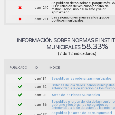
Se publican datos sobre el parque móvil d
EEPP: relación de vehículos por año de
dam1210
matriculación, uso del mismo y valor
aproximado.
Las asignaciones anuales a los grupos
dam1211
políticos municipales.
INFORMACIÓN SOBRE NORMAS E INSTI
58.33%
MUNICIPALES
(7 de 12 indicadores)
ÍNDICE
PUBLICADO
ID
dam131
Se publican las ordenanzas municipales.
Ordenes del día de los Plenos Municipales
dam132
anterioridad a la celebración de los mismo
dam133
Actas de los Plenos Municipales.
Se publica el orden del día de las reunione
dam136
gobierno y los órganos colegiados con
anterioridad a la celebración de las misma
Se publica las actas de las reuniones del
dam137