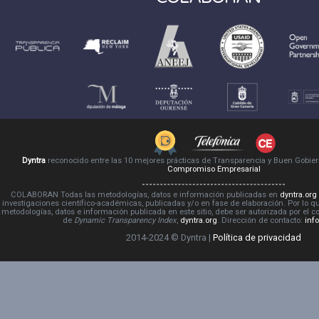
Dyntra
reconocido entre las 10 mejores prácticas de Transparencia y Buen Gobie
Compromiso Empresarial
COLABORAN Todas las metodologías, datos e información publicadas en
dyntra.org
investigaciones científico-académicas, publicadas y/o en fase de elaboración. Por lo qu
metodologías, datos e información publicada en este sitio, debe ser autorizada por el 
de
Dynamic Transparency Index
,
dyntra.org
. Dirección de contacto:
inf
2014-2024 © Dyntra |
Política de privacidad