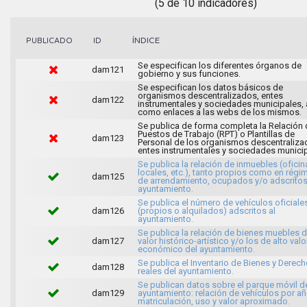
(5 de 10 indicadores)
ÍNDICE
PUBLICADO
ID
Se especifican los diferentes órganos de
dam121
gobierno y sus funciones.
Se especifican los datos básicos de
organismos descentralizados, entes
dam122
instrumentales y sociedades municipales, 
como enlaces a las webs de los mismos.
Se publica de forma completa la Relación 
Puestos de Trabajo (RPT) o Plantillas de
dam123
Personal de los organismos descentraliza
entes instrumentales y sociedades municip
Se publica la relación de inmuebles (oficin
locales, etc.), tanto propios como en régi
dam125
de arrendamiento, ocupados y/o adscritos
ayuntamiento.
Se publica el número de vehículos oficiale
dam126
(propios o alquilados) adscritos al
ayuntamiento.
Se publica la relación de bienes muebles 
dam127
valor histórico-artístico y/o los de alto valo
económico del ayuntamiento.
Se publica el Inventario de Bienes y Derec
dam128
reales del ayuntamiento.
Se publican datos sobre el parque móvil d
dam129
ayuntamiento: relación de vehículos por a
matriculación, uso y valor aproximado.