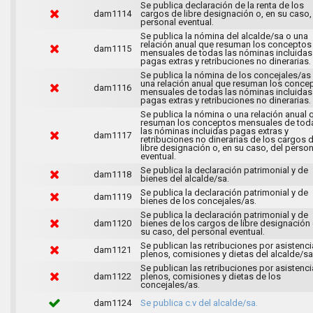
Se publica declaración de la renta de los
dam1114
cargos de libre designación o, en su caso,
personal eventual.
Se publica la nómina del alcalde/sa o una
relación anual que resuman los conceptos
dam1115
mensuales de todas las nóminas incluidas
pagas extras y retribuciones no dinerarias.
Se publica la nómina de los concejales/as
una relación anual que resuman los conce
dam1116
mensuales de todas las nóminas incluidas
pagas extras y retribuciones no dinerarias.
Se publica la nómina o una relación anual 
resuman los conceptos mensuales de tod
las nóminas incluidas pagas extras y
dam1117
retribuciones no dinerarias de los cargos 
libre designación o, en su caso, del person
eventual.
Se publica la declaración patrimonial y de
dam1118
bienes del alcalde/sa.
Se publica la declaración patrimonial y de
dam1119
bienes de los concejales/as.
Se publica la declaración patrimonial y de
dam1120
bienes de los cargos de libre designación 
su caso, del personal eventual.
Se publican las retribuciones por asistenci
dam1121
plenos, comisiones y dietas del alcalde/sa
Se publican las retribuciones por asistenci
dam1122
plenos, comisiones y dietas de los
concejales/as.
dam1124
Se publica c.v del alcalde/sa.