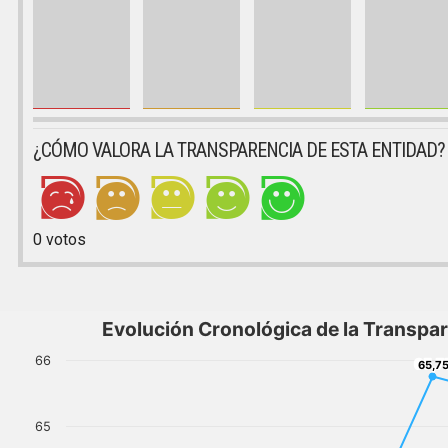
¿CÓMO VALORA LA TRANSPARENCIA DE ESTA ENTIDAD?
0
votos
Evolución Cronológica de la Transpa
66
65,7
65,7
65