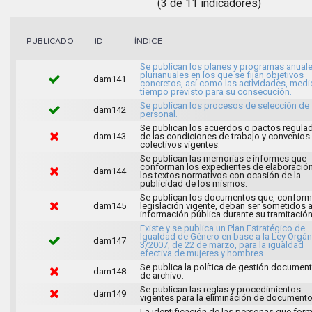
(3 de 11 indicadores)
ÍNDICE
PUBLICADO
ID
Se publican los planes y programas anuale
plurianuales en los que se fijan objetivos
dam141
concretos, así como las actividades, medi
tiempo previsto para su consecución.
Se publican los procesos de selección de
dam142
personal.
Se publican los acuerdos o pactos regula
dam143
de las condiciones de trabajo y convenios
colectivos vigentes.
Se publican las memorias e informes que
conforman los expedientes de elaboració
dam144
los textos normativos con ocasión de la
publicidad de los mismos.
Se publican los documentos que, conforme
dam145
legislación vigente, deban ser sometidos 
información pública durante su tramitación
Existe y se publica un Plan Estratégico de
Igualdad de Género en base a la Ley Orgán
dam147
3/2007, de 22 de marzo, para la igualdad
efectiva de mujeres y hombres
Se publica la política de gestión document
dam148
de archivo.
Se publican las reglas y procedimientos
dam149
vigentes para la eliminación de documento
La identificación de las personas que for