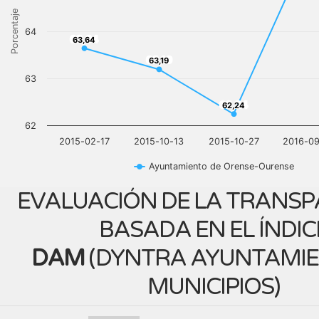
Porcentaje
64
63,64
63,64
63,19
63,19
63
62,24
62,24
62
2015-02-17
2015-10-13
2015-10-27
2016-09
Ayuntamiento de Orense-Ourense
EVALUACIÓN DE LA TRANSP
BASADA EN EL ÍNDIC
DAM
(
DYNTRA AYUNTAMIE
MUNICIPIOS
)