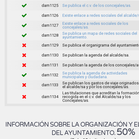
dam1125
Se publica el c.v. de los concejales/as.
dam1126
Existe enlace a redes sociales del alcalde/
Existe enlace a redes sociales de los
dam1127
concejales/as.
Se publica un mapa de redes sociales del
dam1128
ayuntamiento.
dam1129
Se publica el organigrama del ayuntamient
dam1130
Se publican la agenda del alcalde/sa.
dam1131
Se publican la agenda de los concejales/a
Se publica la agenda de actividades
dam1132
municipales y ciudadana.
Se publican los gastos de viaje originados
dam1133
el alcalde/sa y por los concejales/as.
Las titulaciones que acreditan la formació
dam1134
recogida en el c.v. del Alcalde/sa y los
Concejales/as.
INFORMACIÓN SOBRE LA ORGANIZACIÓN Y E
50%
DEL AYUNTAMIENTO.