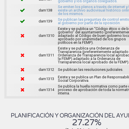
gobierno y los órganos colegiados.
Se emiten los plenos a través de internet y
dam138
existe un archivo audiovisual histórico onli
de los mismos.
Se publican las preguntas de control emit
dam139
al gobierno por parte de la oposición.
Existe y se publica un “Código ético o de 
gobierno" del ayuntamiento (preferenteme
dam1310
adaptado al Código de buen gobierno loca
aprobado por unanimidad de los grupos
políticos en la FEMP).
Existe y se publica una Ordenanza de
Transparencia (preferentemente adaptado 
dam1311
Ordenanza de Transparencia local aproba
la FEMP).adaptado a la Ordenanza de
Transparencia local aprobado de la FEMP)
dam1312
Se publican las resoluciones judiciales.
Existe y se publica un Plan de Responsabil
dam1313
Social Corporativa.
Se publica la huella normativa como parte 
dam1314
proceso de aprobación de toda la normati
interna.
PLANIFICACIÓN Y ORGANIZACIÓN DEL AY
27.27%