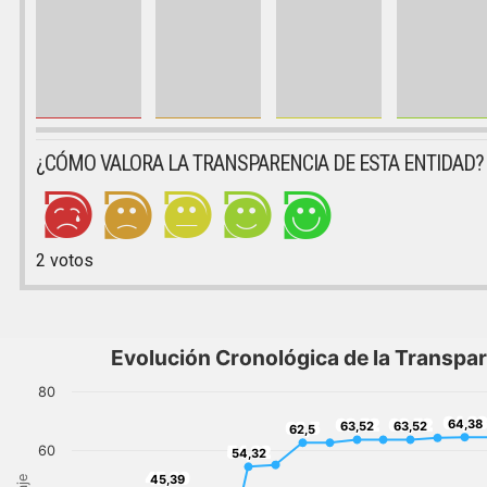
¿CÓMO VALORA LA TRANSPARENCIA DE ESTA ENTIDAD?
2
votos
Evolución Cronológica de la Transpa
80
64,38
63,52
63,52
64,38
62,5
63,52
63,52
62,5
60
54,32
54,32
45,39
45,39