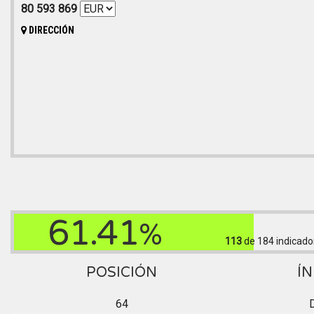
80 593 869
DIRECCIÓN
61.41
%
113
de 184
indicado
POSICIÓN
ÍN
64