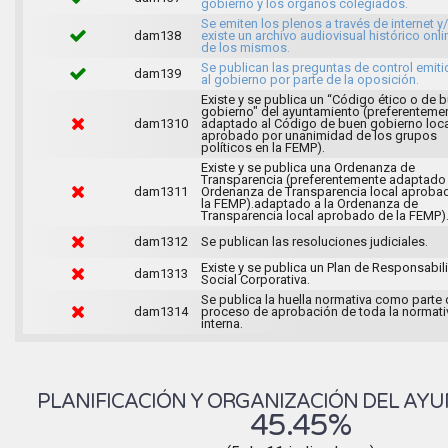
gobierno y los órganos colegiados.
Se emiten los plenos a través de internet y
dam138
existe un archivo audiovisual histórico onli
de los mismos.
Se publican las preguntas de control emit
dam139
al gobierno por parte de la oposición.
Existe y se publica un “Código ético o de 
gobierno" del ayuntamiento (preferenteme
dam1310
adaptado al Código de buen gobierno loca
aprobado por unanimidad de los grupos
políticos en la FEMP).
Existe y se publica una Ordenanza de
Transparencia (preferentemente adaptado 
dam1311
Ordenanza de Transparencia local aproba
la FEMP).adaptado a la Ordenanza de
Transparencia local aprobado de la FEMP)
dam1312
Se publican las resoluciones judiciales.
Existe y se publica un Plan de Responsabil
dam1313
Social Corporativa.
Se publica la huella normativa como parte 
dam1314
proceso de aprobación de toda la normati
interna.
PLANIFICACIÓN Y ORGANIZACIÓN DEL AY
45.45%