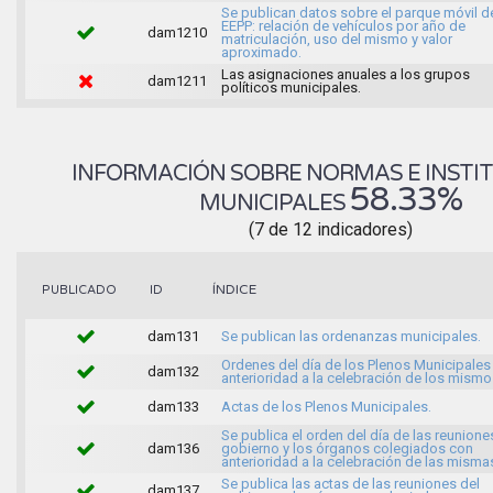
Se publican datos sobre el parque móvil d
EEPP: relación de vehículos por año de
dam1210
matriculación, uso del mismo y valor
aproximado.
Las asignaciones anuales a los grupos
dam1211
políticos municipales.
INFORMACIÓN SOBRE NORMAS E INSTI
58.33%
MUNICIPALES
(7 de 12 indicadores)
ÍNDICE
PUBLICADO
ID
dam131
Se publican las ordenanzas municipales.
Ordenes del día de los Plenos Municipales
dam132
anterioridad a la celebración de los mismo
dam133
Actas de los Plenos Municipales.
Se publica el orden del día de las reunione
dam136
gobierno y los órganos colegiados con
anterioridad a la celebración de las misma
Se publica las actas de las reuniones del
dam137