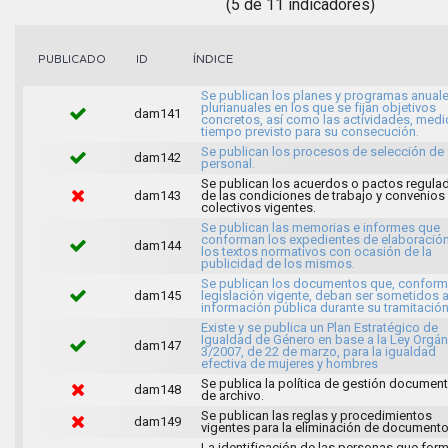
(5 de 11 indicadores)
ÍNDICE
PUBLICADO
ID
Se publican los planes y programas anuale
plurianuales en los que se fijan objetivos
dam141
concretos, así como las actividades, medi
tiempo previsto para su consecución.
Se publican los procesos de selección de
dam142
personal.
Se publican los acuerdos o pactos regula
dam143
de las condiciones de trabajo y convenios
colectivos vigentes.
Se publican las memorias e informes que
conforman los expedientes de elaboració
dam144
los textos normativos con ocasión de la
publicidad de los mismos.
Se publican los documentos que, conforme
dam145
legislación vigente, deban ser sometidos 
información pública durante su tramitación
Existe y se publica un Plan Estratégico de
Igualdad de Género en base a la Ley Orgán
dam147
3/2007, de 22 de marzo, para la igualdad
efectiva de mujeres y hombres
Se publica la política de gestión document
dam148
de archivo.
Se publican las reglas y procedimientos
dam149
vigentes para la eliminación de documento
La identificación de las personas que for