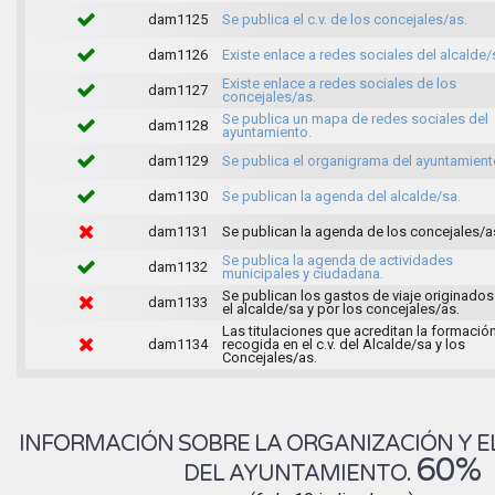
dam1125
Se publica el c.v. de los concejales/as.
dam1126
Existe enlace a redes sociales del alcalde/
Existe enlace a redes sociales de los
dam1127
concejales/as.
Se publica un mapa de redes sociales del
dam1128
ayuntamiento.
dam1129
Se publica el organigrama del ayuntamient
dam1130
Se publican la agenda del alcalde/sa.
dam1131
Se publican la agenda de los concejales/a
Se publica la agenda de actividades
dam1132
municipales y ciudadana.
Se publican los gastos de viaje originados
dam1133
el alcalde/sa y por los concejales/as.
Las titulaciones que acreditan la formació
dam1134
recogida en el c.v. del Alcalde/sa y los
Concejales/as.
INFORMACIÓN SOBRE LA ORGANIZACIÓN Y E
60%
DEL AYUNTAMIENTO.