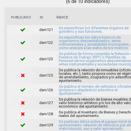
(6 de 10 indicadores)
ÍNDICE
PUBLICADO
ID
Se especifican los diferentes órganos de
dam121
gobierno y sus funciones.
Se especifican los datos básicos de
organismos descentralizados, entes
dam122
instrumentales y sociedades municipales, 
como enlaces a las webs de los mismos.
Se publica de forma completa la Relación 
Puestos de Trabajo (RPT) o Plantillas de
dam123
Personal de los organismos descentraliza
entes instrumentales y sociedades municip
Se publica la relación de inmuebles (oficin
locales, etc.), tanto propios como en régi
dam125
de arrendamiento, ocupados y/o adscritos
ayuntamiento.
Se publica el número de vehículos oficiale
dam126
(propios o alquilados) adscritos al
ayuntamiento.
Se publica la relación de bienes muebles 
dam127
valor histórico-artístico y/o los de alto valo
económico del ayuntamiento.
Se publica el Inventario de Bienes y Derec
dam128
reales del ayuntamiento.
Se publican datos sobre el parque móvil d
dam129
ayuntamiento: relación de vehículos por a
matriculación, uso y valor aproximado.