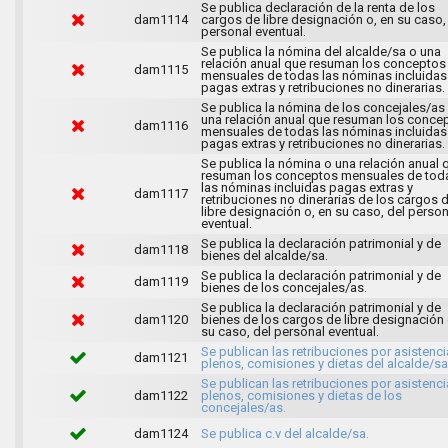
Se publica declaración de la renta de los
dam1114
cargos de libre designación o, en su caso,
personal eventual.
Se publica la nómina del alcalde/sa o una
relación anual que resuman los conceptos
dam1115
mensuales de todas las nóminas incluidas
pagas extras y retribuciones no dinerarias.
Se publica la nómina de los concejales/as
una relación anual que resuman los conce
dam1116
mensuales de todas las nóminas incluidas
pagas extras y retribuciones no dinerarias.
Se publica la nómina o una relación anual 
resuman los conceptos mensuales de tod
las nóminas incluidas pagas extras y
dam1117
retribuciones no dinerarias de los cargos 
libre designación o, en su caso, del person
eventual.
Se publica la declaración patrimonial y de
dam1118
bienes del alcalde/sa.
Se publica la declaración patrimonial y de
dam1119
bienes de los concejales/as.
Se publica la declaración patrimonial y de
dam1120
bienes de los cargos de libre designación 
su caso, del personal eventual.
Se publican las retribuciones por asistenci
dam1121
plenos, comisiones y dietas del alcalde/sa
Se publican las retribuciones por asistenci
dam1122
plenos, comisiones y dietas de los
concejales/as.
dam1124
Se publica c.v del alcalde/sa.