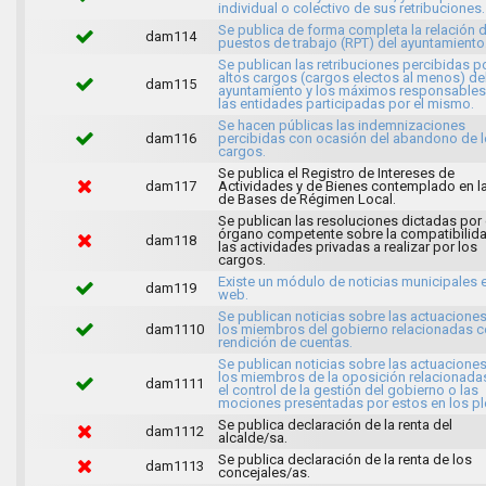
individual o colectivo de sus retribuciones.
Se publica de forma completa la relación 
dam114
puestos de trabajo (RPT) del ayuntamiento
Se publican las retribuciones percibidas p
altos cargos (cargos electos al menos) de
dam115
ayuntamiento y los máximos responsables
las entidades participadas por el mismo.
Se hacen públicas las indemnizaciones
dam116
percibidas con ocasión del abandono de 
cargos.
Se publica el Registro de Intereses de
dam117
Actividades y de Bienes contemplado en l
de Bases de Régimen Local.
Se publican las resoluciones dictadas por 
órgano competente sobre la compatibilid
dam118
las actividades privadas a realizar por los
cargos.
Existe un módulo de noticias municipales e
dam119
web.
Se publican noticias sobre las actuacione
dam1110
los miembros del gobierno relacionadas c
rendición de cuentas.
Se publican noticias sobre las actuacione
los miembros de la oposición relacionada
dam1111
el control de la gestión del gobierno o las
mociones presentadas por estos en los pl
Se publica declaración de la renta del
dam1112
alcalde/sa.
Se publica declaración de la renta de los
dam1113
concejales/as.