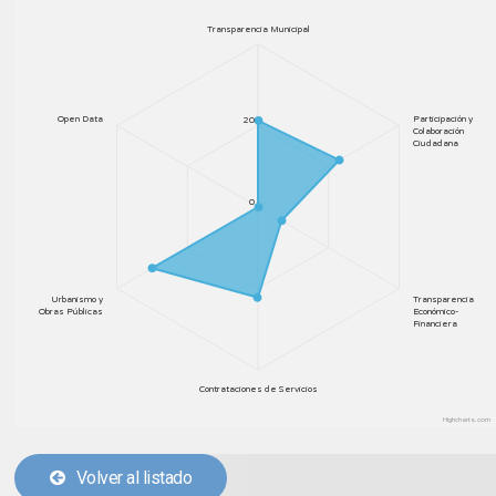
Transparencia Municipal
Open Data
Participación y
20
Colaboración
Ciudadana
0
Urbanismo y
Transparencia
Obras Públicas
Económico-
Financiera
Contrataciones de Servicios
Highcharts.com
Volver al listado