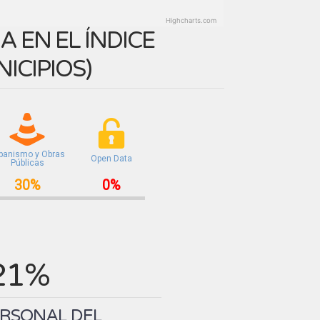
Highcharts.com
 EN EL ÍNDICE
ICIPIOS
)
banismo y Obras
Open Data
Públicas
30%
0%
21%
ERSONAL DEL