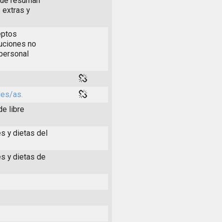
 que resuman
 extras y
eptos
buciones no
 personal
les/as.
de libre
s y dietas del
es y dietas de