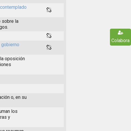
s contemplado
 sobre la
rgos.
Colabora
l gobierno
la oposición
ciones
ación o, en su
suman los
ras y