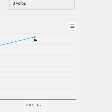
0
votos
8,67
8,67
2017-01-23