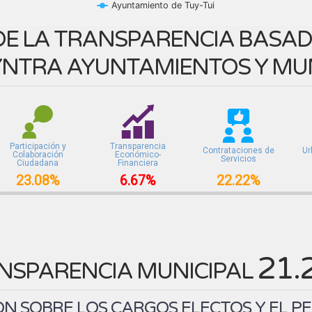
Ayuntamiento de Tuy-Tui
E LA TRANSPARENCIA BASADA
NTRA AYUNTAMIENTOS Y MUN
Participación y
Transparencia
Contrataciones de
Ur
Colaboración
Económico-
Servicios
Ciudadana
Financiera
23.08%
6.67%
22.22%
21.
NSPARENCIA MUNICIPAL
N SOBRE LOS CARGOS ELECTOS Y EL P