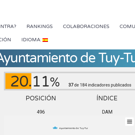
YNTRA?
RANKINGS
COLABORACIONES
COMU
CIÓN
IDIOMA:
Ayuntamiento de Tuy-Tu
20.11
%
37
de 184
indicadores publicados
POSICIÓN
ÍNDICE
496
DAM
Ayuntamiento de Tuy-Tui