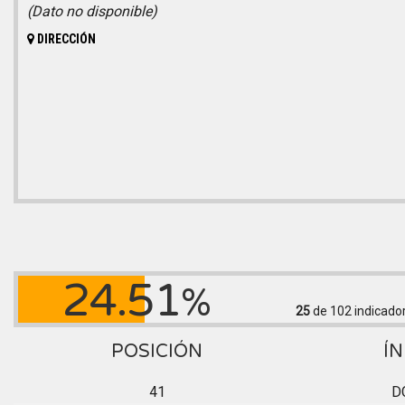
(Dato no disponible)
DIRECCIÓN
24.51
%
25
de 102
indicado
POSICIÓN
ÍN
41
D