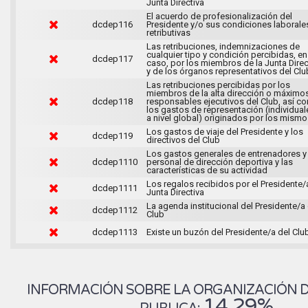
Junta Directiva
El acuerdo de profesionalización del
dcdep116
Presidente y/o sus condiciones laborale
retributivas
Las retribuciones, indemnizaciones de
cualquier tipo y condición percibidas, en
dcdep117
caso, por los miembros de la Junta Direc
y de los órganos representativos del Clu
Las retribuciones percibidas por los
miembros de la alta dirección o máximo
dcdep118
responsables ejecutivos del Club, así c
los gastos de representación (individual
a nivel global) originados por los mism
Los gastos de viaje del Presidente y los
dcdep119
directivos del Club
Los gastos generales de entrenadores y
dcdep1110
personal de dirección deportiva y las
características de su actividad
Los regalos recibidos por el Presidente/a
dcdep1111
Junta Directiva
La agenda institucional del Presidente/a 
dcdep1112
Club
dcdep1113
Existe un buzón del Presidente/a del Clu
INFORMACIÓN SOBRE LA ORGANIZACIÓN DE
14.29%