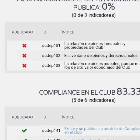
0%
PUBLICA:
(0 de 3 indicadores)
ÍNDICE
PUBLICADO
ID
La relación de bienes inmuebles y
dcdep131
propiedades del Club
dcdep132
El inventario de bienes y derechos reales
La relación de bienes muebles, parque mo
dcdep133
los de alto valor económico del Club
83.3
COMPLIANCE EN EL CLUB
(5 de 6 indicadores)
ÍNDICE
PUBLICADO
ID
Existe y se publica un modelo de Compli
dcdep141
en el Club