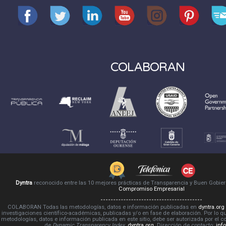
COLABORAN
Dyntra
reconocido entre las 10 mejores prácticas de Transparencia y Buen Gobie
Compromiso Empresarial
COLABORAN Todas las metodologías, datos e información publicadas en
dyntra.org
investigaciones científico-académicas, publicadas y/o en fase de elaboración. Por lo qu
metodologías, datos e información publicada en este sitio, debe ser autorizada por el 
de
Dynamic Transparency Index
,
dyntra.org
. Dirección de contacto:
inf