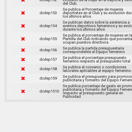
del Club.
Se publica el Porcentaje de mujeres
dcdep153
deportistas en el Club y su evolución du
los últimos años.
Se publican datos sobre la asistencia a
dcdep154
eventos deportivos femeninos y su evol
durante los últimos años
Se publica el porcentaje de mujeres en l
dcdep155
Plantilla del Club indicando que porcenta
ocupan puestos directivos.
Se publica la partida presupuestaria
dcdep156
correspondiente al Equipo femenino
Se publica el porcentaje presupuesto
dcdep157
femenino respecto al presupuesto total.
Se publica el convenio o condiciones
dcdep158
laborales aplicables al equipo femenino.
Se publica el presupuesto para promoci
dcdep159
publicitaria y fomento del Equipo Femen
Se publica porcentaje de gasto en prom
publicitaria y fomento del Equipo Femen
dcdep1510
respecto al presupuesto general en
Publicidad.