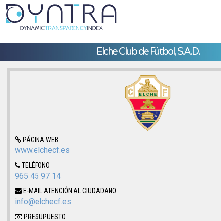
Elche Club de Fútbol, S.A.D.
PÁGINA WEB
www.elchecf.es
TELÉFONO
965 45 97 14
E-MAIL ATENCIÓN AL CIUDADANO
info@elchecf.es
PRESUPUESTO