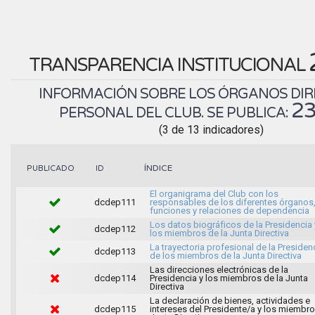
TRANSPARENCIA INSTITUCIONAL
INFORMACIÓN SOBRE LOS ÓRGANOS DIR
23
PERSONAL DEL CLUB. SE PUBLICA:
(3 de 13 indicadores)
ÍNDICE
PUBLICADO
ID
El organigrama del Club con los
dcdep111
responsables de los diferentes órganos
funciones y relaciones de dependencia
Los datos biográficos de la Presidencia 
dcdep112
los miembros de la Junta Directiva
La trayectoria profesional de la Presiden
dcdep113
de los miembros de la Junta Directiva
Las direcciones electrónicas de la
dcdep114
Presidencia y los miembros de la Junta
Directiva
La declaración de bienes, actividades e
dcdep115
intereses del Presidente/a y los miembr