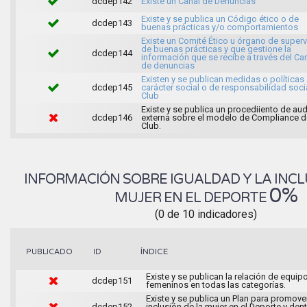
dcdep142
Existe un Canal de Denuncias
Existe y se publica un Código ético o de
dcdep143
buenas prácticas y/o comportamientos
Existe un Comité Ético u órgano de superv
de buenas prácticas y que gestione la
dcdep144
información que se recibe a través del Ca
de denuncias
Existen y se publican medidas o políticas
dcdep145
carácter social o de responsabilidad soci
Club
Existe y se publica un procediiento de aud
dcdep146
externa sobre el modelo de Compliance d
Club.
INFORMACIÓN SOBRE IGUALDAD Y LA INCL
0%
MUJER EN EL DEPORTE
(0 de 10 indicadores)
ÍNDICE
PUBLICADO
ID
Existe y se publican la relación de equip
dcdep151
femeninos en todas las categorías.
Existe y se publica un Plan para promover
dcdep152
inclusión de la mujer en el Deporte y den