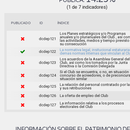
PUBLICA:
(1 de 7 indicadores)
ÍNDICE
PUBLICADO
ID
Los Planes estratégicos y/o Programas
anuales y/o plurianuales del Club , así co
dcdep121
las actividades, medios y tiempo previsto
su consecución
La normativa legal, insitucional estaturaria
dcdep122
demas normas internas que vinculan al Cl
Los acuerdos de la Asamblea General del
dcdep123
Club, así como los tomados por la Junta
Directiva o la Comisión Delegada
Si el Club se encuentra, o no, en situación
dcdep124
concurso de acreedores, o de preconcur
situación similar
La relación del personal contratado por la
dcdep125
y sus retribuciones
dcdep126
La oferta de empleo del Club
La información relativa a los procesos
dcdep127
electorales del Club
INFORMACIÓN SOBRE EL PATRIMONIO DEL