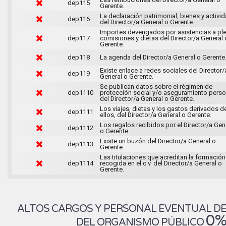
dep115
Gerente.
La declaración patrimonial, bienes y activi
dep116
del Director/a General o Gerente.
Importes devengados por asistencias a pl
dep117
comisiones y dietas del Director/a General 
Gerente.
dep118
La agenda del Director/a General o Gerente
Existe enlace a redes sociales del Director/
dep119
General o Gerente.
Se publican datos sobre el régimen de
dep1110
protección social y/o aseguramiento perso
del Director/a General o Gerente.
Los viajes, dietas y los gastos derivados d
dep1111
ellos, del Director/a General o Gerente.
Los regalos recibidos por el Director/a Gen
dep1112
o Gerente.
Existe un buzón del Director/a General o
dep1113
Gerente.
Las titulaciones que acreditan la formación
dep1114
recogida en el c.v. del Director/a General o
Gerente.
ALTOS CARGOS Y PERSONAL EVENTUAL D
0
DEL ORGANISMO PÚBLICO