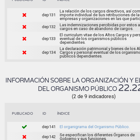
La relación de los cargos directivos, así com
dep131
importe individual de sus retribuciones de la
empresas y organizaciones en las que partic
Las indemnizaciones percibidas por estos a
dep132
cargos en caso de abandono de cargos.
El curriculum vitae de los Altos Cargos y per
dep133
eventual de los organismos públicos
dependientes.
La declaración patrimonial y bienes de los A
dep134
Cargos y personal eventual de los organism
públicos dependientes.
INFORMACIÓN SOBRE LA ORGANIZACIÓN Y E
22.2
DEL ORGANISMO PÚBLICO
(2 de 9 indicadores)
ÍNDICE
PUBLICADO
ID
dep141
El organigrama del Organismo Público.
Se especifican los diferentes Órganos de
dep142
Gobierno y sus funciones.