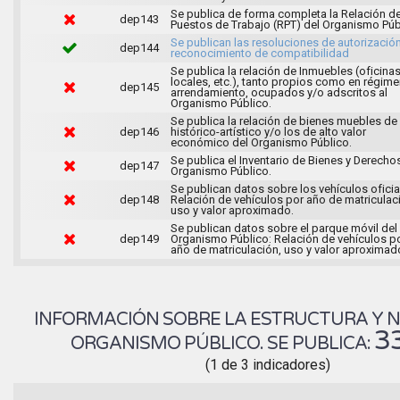
Se publica de forma completa la Relación d
dep143
Puestos de Trabajo (RPT) del Organismo Púb
Se publican las resoluciones de autorizació
dep144
reconocimiento de compatibilidad
Se publica la relación de Inmuebles (oficinas
locales, etc.), tanto propios como en régim
dep145
arrendamiento, ocupados y/o adscritos al
Organismo Público.
Se publica la relación de bienes muebles de 
dep146
histórico-artístico y/o los de alto valor
económico del Organismo Público.
Se publica el Inventario de Bienes y Derecho
dep147
Organismo Público.
Se publican datos sobre los vehículos oficia
dep148
Relación de vehículos por año de matriculac
uso y valor aproximado.
Se publican datos sobre el parque móvil del
dep149
Organismo Público: Relación de vehículos p
año de matriculación, uso y valor aproximad
INFORMACIÓN SOBRE LA ESTRUCTURA Y 
3
ORGANISMO PÚBLICO. SE PUBLICA:
(1 de 3 indicadores)