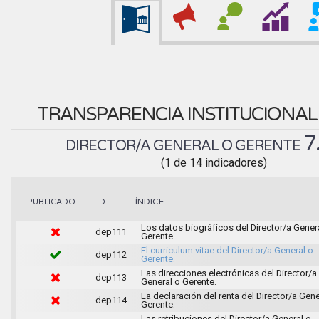
TRANSPARENCIA INSTITUCIONA
7
DIRECTOR/A GENERAL O GERENTE
(1 de 14 indicadores)
ÍNDICE
PUBLICADO
ID
Los datos biográficos del Director/a Gener
dep111
Gerente.
El curriculum vitae del Director/a General o
dep112
Gerente.
Las direcciones electrónicas del Director/a
dep113
General o Gerente.
La declaración del renta del Director/a Gene
dep114
Gerente.
Las retribuciones del Director/a General o