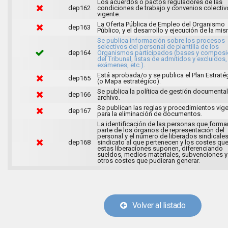
Los acuerdos o pactos reguladores de las
dep162
condiciones de trabajo y convenios colectiv
vigente.
La Oferta Pública de Empleo del Organismo
dep163
Público, y el desarrollo y ejecución de la mi
Se publica información sobre los procesos
selectivos del personal de plantilla de los
dep164
Organismos participados (bases y composi
del Tribunal, listas de admitidos y excluidos,
exámenes, etc.).
Está aprobada/o y se publica el Plan Estraté
dep165
(o Mapa estratégico).
Se publica la política de gestión documental
dep166
archivo.
Se publican las reglas y procedimientos vig
dep167
para la eliminación de documentos.
La identificación de las personas que forma
parte de los órganos de representación del
personal y el número de liberados sindicales
dep168
sindicato al que pertenecen y los costes qu
estas liberaciones suponen, diferenciando
sueldos, medios materiales, subvenciones y
otros costes que pudieran generar.
Volver al listado