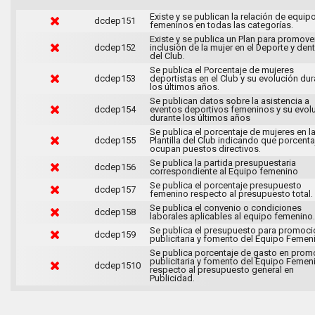
Existe y se publican la relación de equip
dcdep151
femeninos en todas las categorías.
Existe y se publica un Plan para promover
dcdep152
inclusión de la mujer en el Deporte y den
del Club.
Se publica el Porcentaje de mujeres
dcdep153
deportistas en el Club y su evolución du
los últimos años.
Se publican datos sobre la asistencia a
dcdep154
eventos deportivos femeninos y su evol
durante los últimos años
Se publica el porcentaje de mujeres en l
dcdep155
Plantilla del Club indicando que porcenta
ocupan puestos directivos.
Se publica la partida presupuestaria
dcdep156
correspondiente al Equipo femenino
Se publica el porcentaje presupuesto
dcdep157
femenino respecto al presupuesto total.
Se publica el convenio o condiciones
dcdep158
laborales aplicables al equipo femenino.
Se publica el presupuesto para promoci
dcdep159
publicitaria y fomento del Equipo Femen
Se publica porcentaje de gasto en prom
publicitaria y fomento del Equipo Femen
dcdep1510
respecto al presupuesto general en
Publicidad.