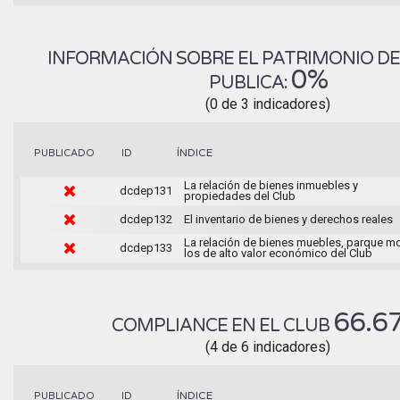
INFORMACIÓN SOBRE EL PATRIMONIO DEL
0%
PUBLICA:
(0 de 3 indicadores)
ÍNDICE
PUBLICADO
ID
La relación de bienes inmuebles y
dcdep131
propiedades del Club
dcdep132
El inventario de bienes y derechos reales
La relación de bienes muebles, parque mo
dcdep133
los de alto valor económico del Club
66.6
COMPLIANCE EN EL CLUB
(4 de 6 indicadores)
ÍNDICE
PUBLICADO
ID