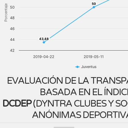
50
50
Porcentaje
50
48
46
43,48
43,48
44
42
2019-04-22
2019-05-11
Juventus
EVALUACIÓN DE LA TRANSP
BASADA EN EL ÍNDIC
DCDEP
(
DYNTRA CLUBES Y S
ANÓNIMAS DEPORTIV