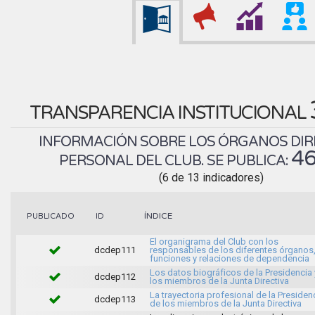
TRANSPARENCIA INSTITUCIONAL
INFORMACIÓN SOBRE LOS ÓRGANOS DIR
46
PERSONAL DEL CLUB. SE PUBLICA:
(6 de 13 indicadores)
ÍNDICE
PUBLICADO
ID
El organigrama del Club con los
dcdep111
responsables de los diferentes órganos
funciones y relaciones de dependencia
Los datos biográficos de la Presidencia 
dcdep112
los miembros de la Junta Directiva
La trayectoria profesional de la Presiden
dcdep113
de los miembros de la Junta Directiva