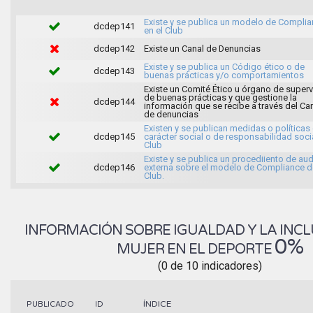
Existe y se publica un modelo de Compli
dcdep141
en el Club
dcdep142
Existe un Canal de Denuncias
Existe y se publica un Código ético o de
dcdep143
buenas prácticas y/o comportamientos
Existe un Comité Ético u órgano de superv
de buenas prácticas y que gestione la
dcdep144
información que se recibe a través del Ca
de denuncias
Existen y se publican medidas o políticas
dcdep145
carácter social o de responsabilidad soci
Club
Existe y se publica un procediiento de aud
dcdep146
externa sobre el modelo de Compliance d
Club.
INFORMACIÓN SOBRE IGUALDAD Y LA INCL
0%
MUJER EN EL DEPORTE
(0 de 10 indicadores)
ÍNDICE
PUBLICADO
ID