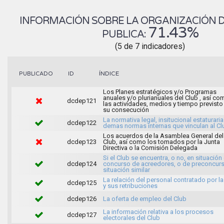
INFORMACIÓN SOBRE LA ORGANIZACIÓN DE
71.43%
PUBLICA:
(5 de 7 indicadores)
ÍNDICE
PUBLICADO
ID
Los Planes estratégicos y/o Programas
anuales y/o plurianuales del Club , así co
dcdep121
las actividades, medios y tiempo previsto
su consecución
La normativa legal, insitucional estaturaria
dcdep122
demas normas internas que vinculan al Cl
Los acuerdos de la Asamblea General del
dcdep123
Club, así como los tomados por la Junta
Directiva o la Comisión Delegada
Si el Club se encuentra, o no, en situación
dcdep124
concurso de acreedores, o de preconcur
situación similar
La relación del personal contratado por la
dcdep125
y sus retribuciones
dcdep126
La oferta de empleo del Club
La información relativa a los procesos
dcdep127
electorales del Club