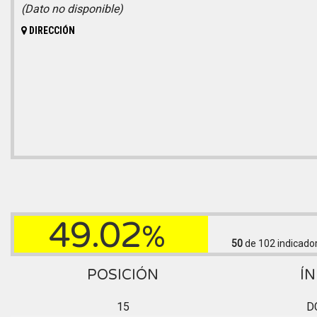
(Dato no disponible)
DIRECCIÓN
49.02
%
50
de 102
indicado
POSICIÓN
ÍN
15
D