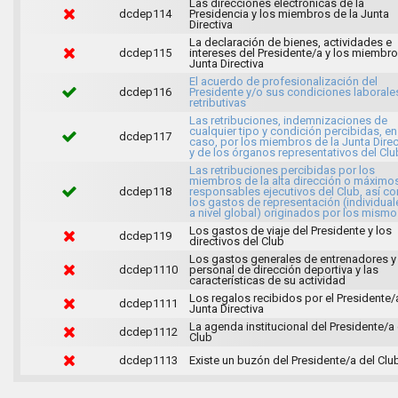
Las direcciones electrónicas de la
dcdep114
Presidencia y los miembros de la Junta
Directiva
La declaración de bienes, actividades e
dcdep115
intereses del Presidente/a y los miembr
Junta Directiva
El acuerdo de profesionalización del
dcdep116
Presidente y/o sus condiciones laborale
retributivas
Las retribuciones, indemnizaciones de
cualquier tipo y condición percibidas, en
dcdep117
caso, por los miembros de la Junta Direc
y de los órganos representativos del Clu
Las retribuciones percibidas por los
miembros de la alta dirección o máximo
dcdep118
responsables ejecutivos del Club, así c
los gastos de representación (individual
a nivel global) originados por los mism
Los gastos de viaje del Presidente y los
dcdep119
directivos del Club
Los gastos generales de entrenadores y
dcdep1110
personal de dirección deportiva y las
características de su actividad
Los regalos recibidos por el Presidente/a
dcdep1111
Junta Directiva
La agenda institucional del Presidente/a 
dcdep1112
Club
dcdep1113
Existe un buzón del Presidente/a del Clu