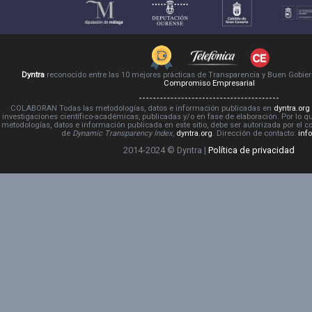
Dyntra
reconocido entre las 10 mejores prácticas de Transparencia y Buen Gobie
Compromiso Empresarial
COLABORAN Todas las metodologías, datos e información publicadas en
dyntra.org
investigaciones científico-académicas, publicadas y/o en fase de elaboración. Por lo qu
metodologías, datos e información publicada en este sitio, debe ser autorizada por el 
de
Dynamic Transparency Index
,
dyntra.org
. Dirección de contacto:
inf
2014-2024 © Dyntra |
Política de privacidad