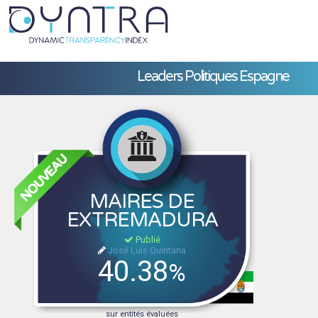
Leaders Politiques Espagne
MAIRES DE
EXTREMADURA
Publié
José Luis Quintana
40.38
%
sur entités évaluées