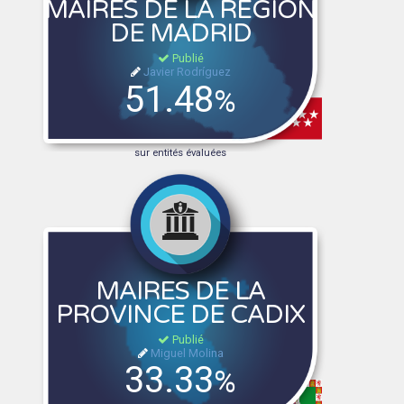
MAIRES DE LA RÉGION
DE MADRID
Publié
Javier Rodríguez
51.48
%
sur entités évaluées
MAIRES DE LA
PROVINCE DE CADIX
Publié
Miguel Molina
33.33
%