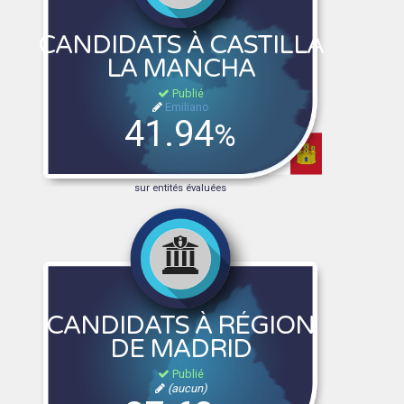
CANDIDATS À CASTILLA
LA MANCHA
Publié
Emiliano
41.94
%
sur entités évaluées
CANDIDATS À RÉGION
DE MADRID
Publié
(aucun)