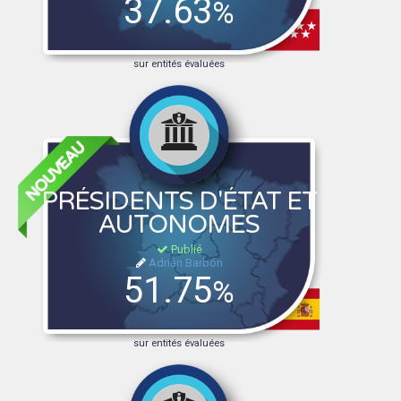
37.63
%
sur entités évaluées
PRÉSIDENTS D'ÉTAT ET
AUTONOMES
Publié
Adrián Barbón
51.75
%
sur entités évaluées