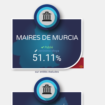
MAIRES DE MURCIA
Publié
Jerónimo Moya
51.11
%
sur entités évaluées