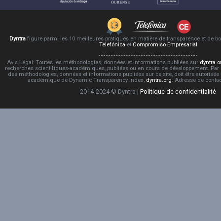
Dyntra
figure parmi les 10 meilleures pratiques en matière de transparence et de 
Telefónica
et
Compromiso Empresarial
Avis Légal: Toutes les méthodologies, données et informations publiées sur
dyntra.o
recherches scientifiques-académiques, publiées ou en cours de développement. Par co
des méthodologies, données et informations publiées sur ce site, doit être autorisée
académique de Dynamic Transparency Index,
dyntra.org
. Adresse de conta
2014-2024 © Dyntra |
Politique de confidentialité