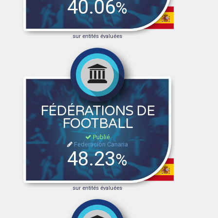
40.06
%
sur entités évaluées
FÉDÉRATIONS DE
FOOTBALL
Publié
Federación Canaria
48.23
%
sur entités évaluées