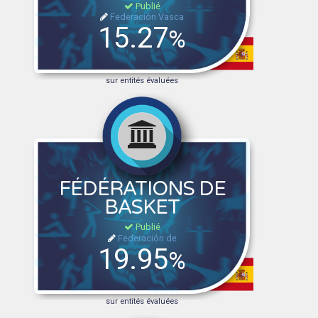
Publié
Federación Vasca
15.27
%
sur entités évaluées
FÉDÉRATIONS DE
BASKET
Publié
Federación de
19.95
%
sur entités évaluées