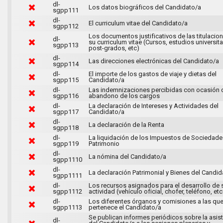
dl-
Los datos biográficos del Candidato/a
sgpp111
dl-
El curriculum vitae del Candidato/a
sgpp112
Los documentos justificativos de las titulacio
dl-
su curriculum vitae (Cursos, estudios universita
sgpp113
post-grados, etc)
dl-
Las direcciones electrónicas del Candidato/a
sgpp114
dl-
El importe de los gastos de viaje y dietas del
sgpp115
Candidato/a
dl-
Las indemnizaciones percibidas con ocasión 
sgpp116
abandono de los cargos
dl-
La declaración de Intereses y Actividades del
sgpp117
Candidato/a
dl-
La declaración de la Renta
sgpp118
dl-
La liquidación de los Impuestos de Sociedade
sgpp119
Patrimonio
dl-
La nómina del Candidato/a
sgpp1110
dl-
La declaración Patrimonial y Bienes del Candid
sgpp1111
dl-
Los recursos asignados para el desarrollo de 
sgpp1112
actividad (vehículo oficial, chofer, teléfono, etc
dl-
Los diferentes órganos y comisiones a las qu
sgpp1113
pertenece el Candidato/a
Se publican informes periódicos sobre la asis
dl-