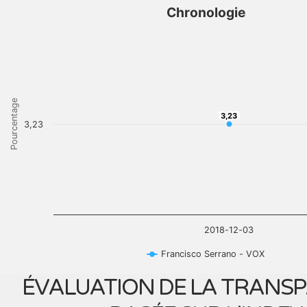
Chronologie
Pourcentage
3,23
3,23
3,23
2018-12-03
Francisco Serrano - VOX
ÉVALUATION DE LA TRANS