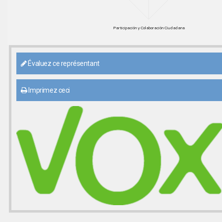
Participación y Colaboración Ciudadana
Évaluez ce représentant
Imprimez ceci