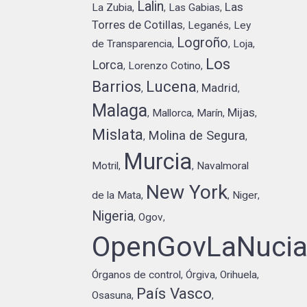
Lalin
Las
La Zubia
Las Gabias
,
,
,
Torres de Cotillas
Leganés
Ley
,
,
Logroño
de Transparencia
Loja
,
,
,
Los
Lorca
Lorenzo Cotino
,
,
Barrios
Lucena
Madrid
,
,
,
Malaga
Mijas
Mallorca
Marín
,
,
,
,
Mislata
Molina de Segura
,
,
Murcia
Motril
Navalmoral
,
,
New York
de la Mata
Niger
,
,
,
Nigeria
Ogov
,
,
OpenGovLaNuci
Órganos de control
Órgiva
Orihuela
,
,
,
País Vasco
Osasuna
,
,