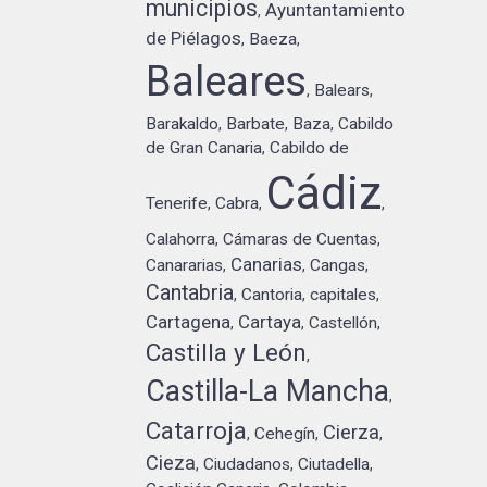
municipios
Ayuntantamiento
,
de Piélagos
Baeza
,
,
Baleares
Balears
,
,
Barakaldo
Barbate
Baza
Cabildo
,
,
,
de Gran Canaria
Cabildo de
,
Cádiz
Tenerife
Cabra
,
,
,
Calahorra
Cámaras de Cuentas
,
,
Canarias
Canararias
Cangas
,
,
,
Cantabria
Cantoria
capitales
,
,
,
Cartagena
Cartaya
Castellón
,
,
,
Castilla y León
,
Castilla-La Mancha
,
Catarroja
Cierza
Cehegín
,
,
,
Cieza
Ciudadanos
Ciutadella
,
,
,