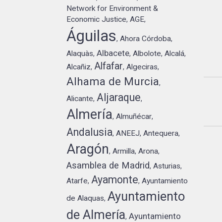
Network for Environment &
Economic Justice
AGE
,
,
Águilas
Ahora Córdoba
,
,
Albacete
Alaquàs
Albolote
Alcalá
,
,
,
,
Alfafar
Alcañiz
Algeciras
,
,
,
Alhama de Murcia
,
Aljaraque
Alicante
,
,
Almería
Almuñécar
,
,
Andalusia
ANEEJ
Antequera
,
,
,
Aragón
Armilla
Arona
,
,
,
Asamblea de Madrid
Asturias
,
,
Ayamonte
Atarfe
Ayuntamiento
,
,
Ayuntamiento
de Alaquas
,
de Almería
Ayuntamiento
,