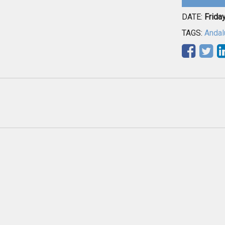
DATE:
Frida
TAGS:
Andal