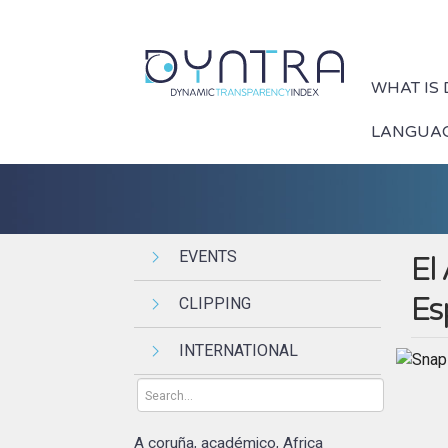
WHAT IS
LANGUA
EVENTS
El
Es
CLIPPING
INTERNATIONAL
A coruña
académico
Africa
,
,