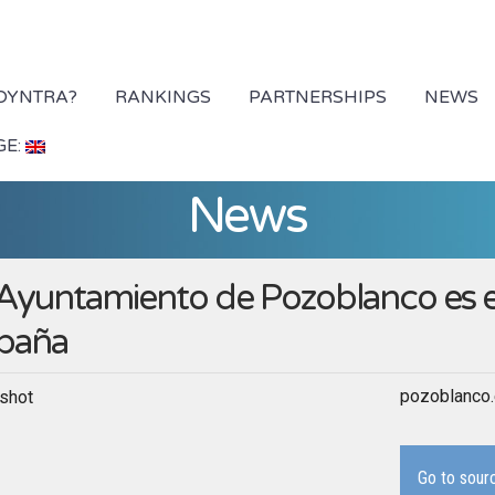
 DYNTRA?
RANKINGS
PARTNERSHIPS
NEWS
GE:
News
 Ayuntamiento de Pozoblanco es e
paña
pozoblanco
Go to sour