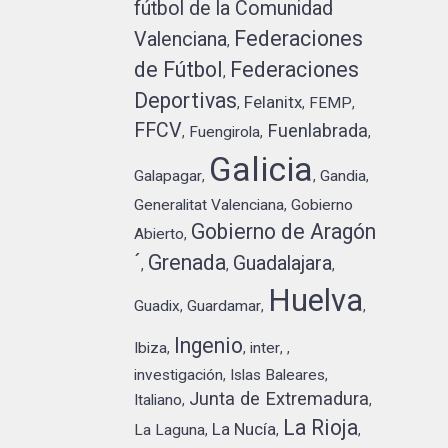
fútbol de la Comunidad
Federaciones
Valenciana
,
de Fútbol
Federaciones
,
Deportivas
Felanitx
FEMP
,
,
,
FFCV
Fuenlabrada
Fuengirola
,
,
,
Galicia
Galapagar
Gandia
,
,
,
Generalitat Valenciana
Gobierno
,
Gobierno de Aragón
Abierto
,
´
Grenada
Guadalajara
,
,
,
Huelva
Guadix
Guardamar
,
,
,
Ingenio
Ibiza
inter
,
,
,
,
investigación
Islas Baleares
,
,
Junta de Extremadura
Italiano
,
,
La Rioja
La Nucía
La Laguna
,
,
,