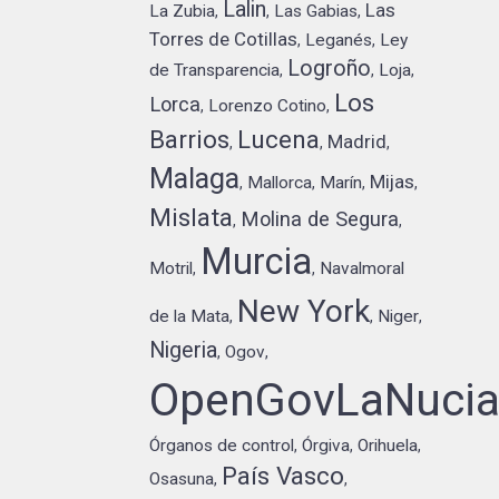
Lalin
Las
La Zubia
Las Gabias
,
,
,
Torres de Cotillas
Leganés
Ley
,
,
Logroño
de Transparencia
Loja
,
,
,
Los
Lorca
Lorenzo Cotino
,
,
Barrios
Lucena
Madrid
,
,
,
Malaga
Mijas
Mallorca
Marín
,
,
,
,
Mislata
Molina de Segura
,
,
Murcia
Motril
Navalmoral
,
,
New York
de la Mata
Niger
,
,
,
Nigeria
Ogov
,
,
OpenGovLaNuci
Órganos de control
Órgiva
Orihuela
,
,
,
País Vasco
Osasuna
,
,