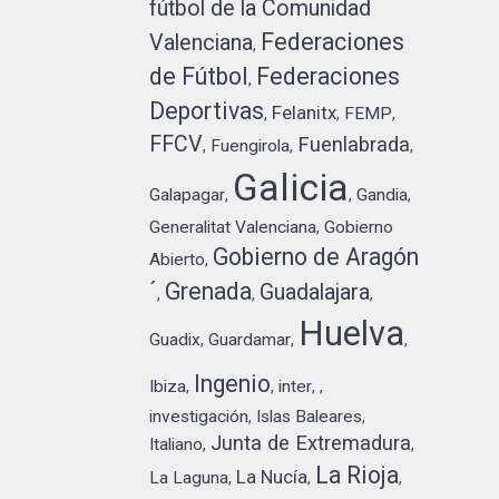
fútbol de la Comunidad
Federaciones
Valenciana
,
de Fútbol
Federaciones
,
Deportivas
Felanitx
FEMP
,
,
,
FFCV
Fuenlabrada
Fuengirola
,
,
,
Galicia
Galapagar
Gandia
,
,
,
Generalitat Valenciana
Gobierno
,
Gobierno de Aragón
Abierto
,
´
Grenada
Guadalajara
,
,
,
Huelva
Guadix
Guardamar
,
,
,
Ingenio
Ibiza
inter
,
,
,
,
investigación
Islas Baleares
,
,
Junta de Extremadura
Italiano
,
,
La Rioja
La Nucía
La Laguna
,
,
,