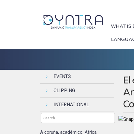
WHAT IS
LANGUA
EVENTS
El
An
CLIPPING
Co
INTERNATIONAL
A coruña
académico
Africa
,
,