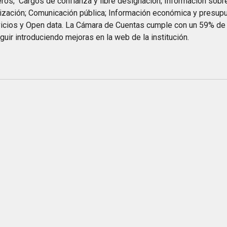
ros; Cargos de confianza y libre designación; Información sobre 
ización; Comunicación pública; Información económica y presupue
icios y Open data. La Cámara de Cuentas cumple con un 59% de 
guir introduciendo mejoras en la web de la institución.