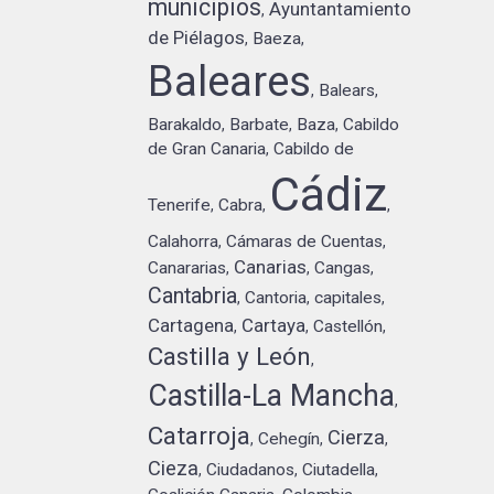
municipios
Ayuntantamiento
,
de Piélagos
Baeza
,
,
Baleares
Balears
,
,
Barakaldo
Barbate
Baza
Cabildo
,
,
,
de Gran Canaria
Cabildo de
,
Cádiz
Tenerife
Cabra
,
,
,
Calahorra
Cámaras de Cuentas
,
,
Canarias
Canararias
Cangas
,
,
,
Cantabria
Cantoria
capitales
,
,
,
Cartagena
Cartaya
Castellón
,
,
,
Castilla y León
,
Castilla-La Mancha
,
Catarroja
Cierza
Cehegín
,
,
,
Cieza
Ciudadanos
Ciutadella
,
,
,