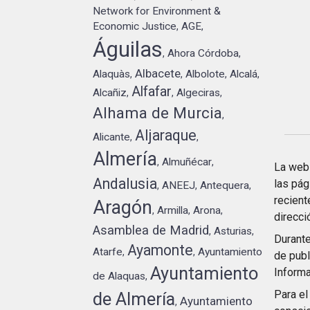
Network for Environment &
Economic Justice
AGE
,
,
Águilas
Ahora Córdoba
,
,
Albacete
Alaquàs
Albolote
Alcalá
,
,
,
,
Alfafar
Alcañiz
Algeciras
,
,
,
Alhama de Murcia
,
Aljaraque
Alicante
,
,
Almería
Almuñécar
,
,
La web 
Andalusia
las pág
ANEEJ
Antequera
,
,
,
recient
Aragón
Armilla
Arona
,
,
,
direcc
Asamblea de Madrid
Asturias
,
,
Durante
Ayamonte
Atarfe
Ayuntamiento
,
,
de publ
Ayuntamiento
Informa
de Alaquas
,
Para el
de Almería
Ayuntamiento
,