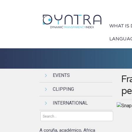
WHAT IS
LANGUA
EVENTS
Fr
pe
CLIPPING
INTERNATIONAL
A coruña
académico
Africa
,
,