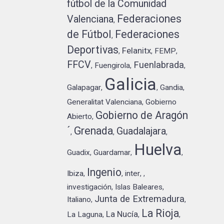
fútbol de la Comunidad
Federaciones
Valenciana
,
de Fútbol
Federaciones
,
Deportivas
Felanitx
FEMP
,
,
,
FFCV
Fuenlabrada
Fuengirola
,
,
,
Galicia
Galapagar
Gandia
,
,
,
Generalitat Valenciana
Gobierno
,
Gobierno de Aragón
Abierto
,
´
Grenada
Guadalajara
,
,
,
Huelva
Guadix
Guardamar
,
,
,
Ingenio
Ibiza
inter
,
,
,
,
investigación
Islas Baleares
,
,
Junta de Extremadura
Italiano
,
,
La Rioja
La Nucía
La Laguna
,
,
,