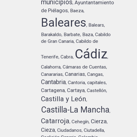
municipios
Ayuntantamiento
,
de Piélagos
Baeza
,
,
Baleares
Balears
,
,
Barakaldo
Barbate
Baza
Cabildo
,
,
,
de Gran Canaria
Cabildo de
,
Cádiz
Tenerife
Cabra
,
,
,
Calahorra
Cámaras de Cuentas
,
,
Canarias
Canararias
Cangas
,
,
,
Cantabria
Cantoria
capitales
,
,
,
Cartagena
Cartaya
Castellón
,
,
,
Castilla y León
,
Castilla-La Mancha
,
Catarroja
Cierza
Cehegín
,
,
,
Cieza
Ciudadanos
Ciutadella
,
,
,