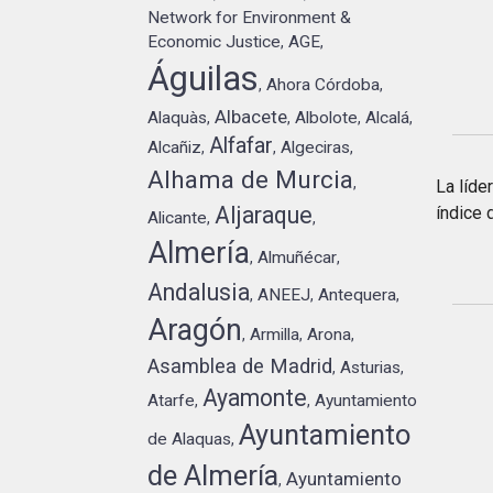
Network for Environment &
Economic Justice
AGE
,
,
Águilas
Ahora Córdoba
,
,
Albacete
Alaquàs
Albolote
Alcalá
,
,
,
,
Alfafar
Alcañiz
Algeciras
,
,
,
Alhama de Murcia
,
La líde
Aljaraque
índice 
Alicante
,
,
Almería
Almuñécar
,
,
Andalusia
ANEEJ
Antequera
,
,
,
Aragón
Armilla
Arona
,
,
,
Asamblea de Madrid
Asturias
,
,
Ayamonte
Atarfe
Ayuntamiento
,
,
Ayuntamiento
de Alaquas
,
de Almería
Ayuntamiento
,