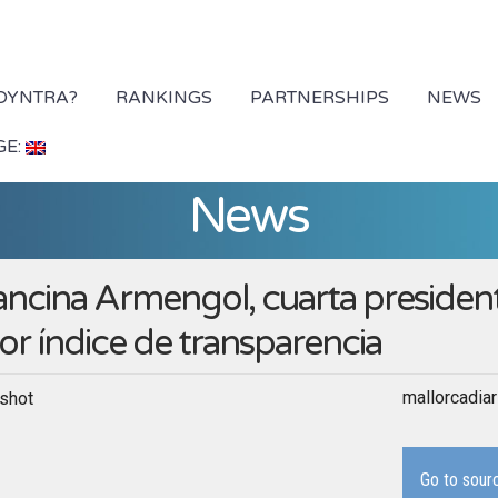
 DYNTRA?
RANKINGS
PARTNERSHIPS
NEWS
GE:
News
ancina Armengol, cuarta preside
or índice de transparencia
mallorcadia
Go to sour