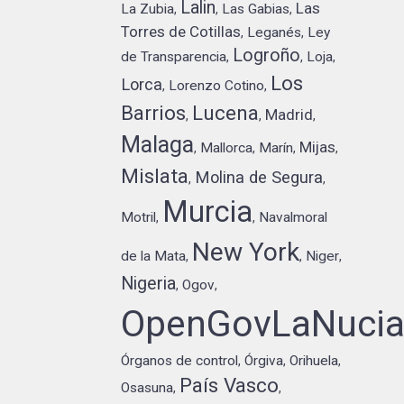
Lalin
Las
La Zubia
Las Gabias
,
,
,
Torres de Cotillas
Leganés
Ley
,
,
Logroño
de Transparencia
Loja
,
,
,
Los
Lorca
Lorenzo Cotino
,
,
Barrios
Lucena
Madrid
,
,
,
Malaga
Mijas
Mallorca
Marín
,
,
,
,
Mislata
Molina de Segura
,
,
Murcia
Motril
Navalmoral
,
,
New York
de la Mata
Niger
,
,
,
Nigeria
Ogov
,
,
OpenGovLaNuci
Órganos de control
Órgiva
Orihuela
,
,
,
País Vasco
Osasuna
,
,