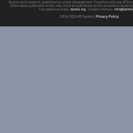
studies and research, published or under development. Therefore, any use of the
information published on this site, must be authorized by the academic-resear
Transparency Index,
dyntra.org
. Contact address:
info@dyntra
2014-2024 © Dyntra |
Privacy Policy