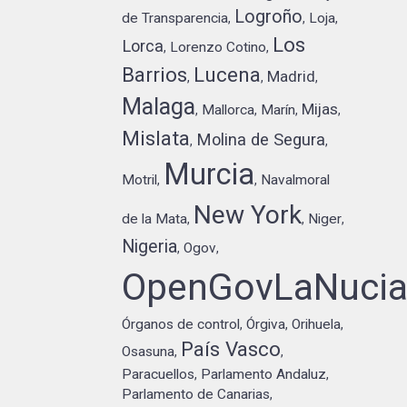
Logroño
de Transparencia
Loja
,
,
,
Los
Lorca
Lorenzo Cotino
,
,
Barrios
Lucena
Madrid
,
,
,
Malaga
Mijas
Mallorca
Marín
,
,
,
,
Mislata
Molina de Segura
,
,
Murcia
Motril
Navalmoral
,
,
New York
de la Mata
Niger
,
,
,
Nigeria
Ogov
,
,
OpenGovLaNuci
Órganos de control
Órgiva
Orihuela
,
,
,
País Vasco
Osasuna
,
,
Paracuellos
Parlamento Andaluz
,
,
Parlamento de Canarias
,