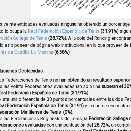
s veinte entidades evaluadas
ninguna
ha obtenido un porcentaje
o lo ocupa la
Real Federación Española de Tenis
(31.91%)
sigui
ación Gallega de Tenis
(28.72%)
. A la cola del Ranking encontr
o a no poseer de página web institucional en la que proveer de i
nis de Castilla La-Mancha
(6.38%)
.
lusiones Destacadas:
as Federaciones de Tenis
no han obtenido un resultado superior
e las veinte Federaciones evaluadas tan sólo una
superan el 30%
eal Federación Española de Tenis (31.91%).
xiste una diferencia de 30 puntos porcentuales entre las dos Fe
eal Federación Española de Tenis (31.91)
y la que se encuentra 
ederación Melillense de Tenis (0%)
.
e las Federaciones Regionales de Tenis, la
Federación Gallega d
ederaciones evaluadas
con una puntuación del
28,72%
, un cumpl