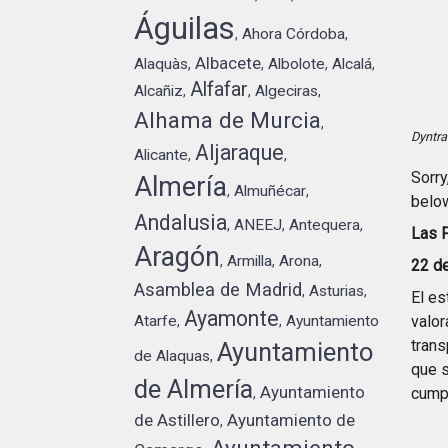
Águilas
Ahora Córdoba
,
,
Albacete
Alaquàs
Albolote
Alcalá
,
,
,
,
Alfafar
Alcañiz
Algeciras
,
,
,
Alhama de Murcia
,
Dyntra
Aljaraque
Alicante
,
,
Sorry
Almería
Almuñécar
,
,
below
Andalusia
ANEEJ
Antequera
,
,
,
Las F
Aragón
Armilla
Arona
,
,
,
22 d
Asamblea de Madrid
Asturias
,
,
El es
Ayamonte
valor
Atarfe
Ayuntamiento
,
,
trans
Ayuntamiento
de Alaquas
,
que s
de Almería
Ayuntamiento
cump
,
de Astillero
Ayuntamiento de
,