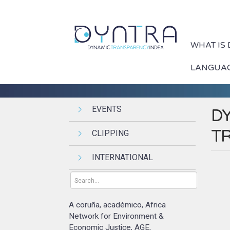
WHAT IS
LANGUA
EVENTS
DY
TR
CLIPPING
INTERNATIONAL
A coruña
académico
Africa
,
,
Network for Environment &
Economic Justice
AGE
,
,