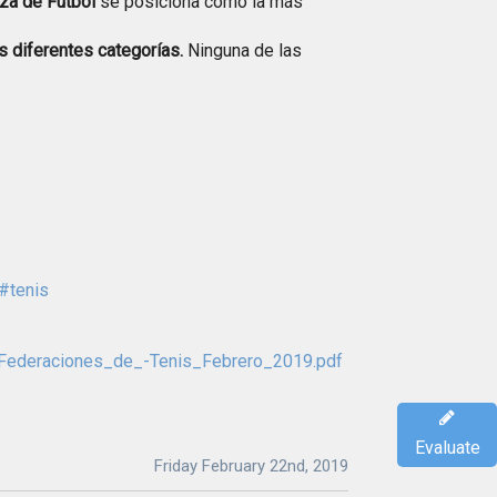
za de Fútbol
se posiciona como la más
s diferentes categorías.
Ninguna de las
#tenis
_Federaciones_de_-Tenis_Febrero_2019.pdf
Evaluate
Friday February 22nd, 2019