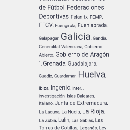
de Fútbol
Federaciones
,
Deportivas
Felanitx
FEMP
,
,
,
FFCV
Fuenlabrada
Fuengirola
,
,
,
Galicia
Galapagar
Gandia
,
,
,
Generalitat Valenciana
Gobierno
,
Gobierno de Aragón
Abierto
,
´
Grenada
Guadalajara
,
,
,
Huelva
Guadix
Guardamar
,
,
,
Ingenio
Ibiza
inter
,
,
,
,
investigación
Islas Baleares
,
,
Junta de Extremadura
Italiano
,
,
La Rioja
La Nucía
La Laguna
,
,
,
Lalin
Las
La Zubia
Las Gabias
,
,
,
Torres de Cotillas
Leganés
Ley
,
,