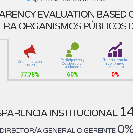
ARENCY EVALUATION BASED O
TRA ORGANISMOS PÚBLICOS D
Participación y
Transparencia
Comunicación
Colaboración
Económico-
Pública
Ciudadana
Financiera
77.78%
60%
0%
1
PARENCIA INSTITUCIONAL
0
DIRECTOR/A GENERAL O GERENTE