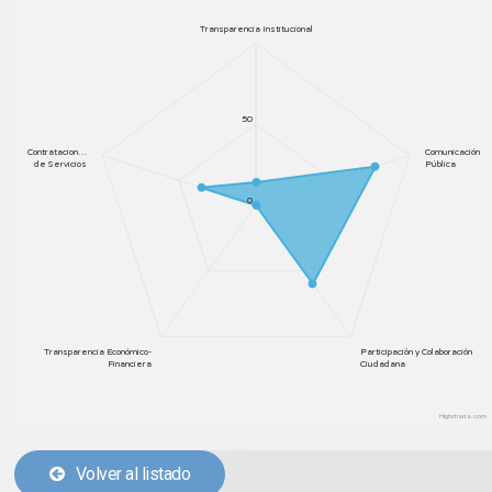
Transparencia Institucional
50
Contratacion…
Comunicación
de Servicios
Pública
0
Transparencia Económico-
Participación y Colaboración
Financiera
Ciudadana
Highcharts.com
Volver al listado