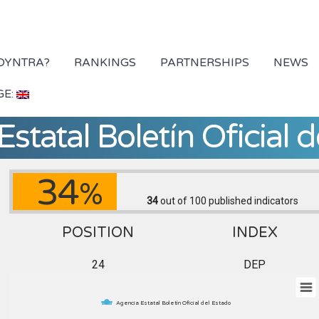
 DYNTRA?
RANKINGS
PARTNERSHIPS
NEWS
GE:
statal Boletín Oficial 
34
%
34
out of 100
published indicators
POSITION
INDEX
24
DEP
Agencia Estatal Boletín Oficial del Estado