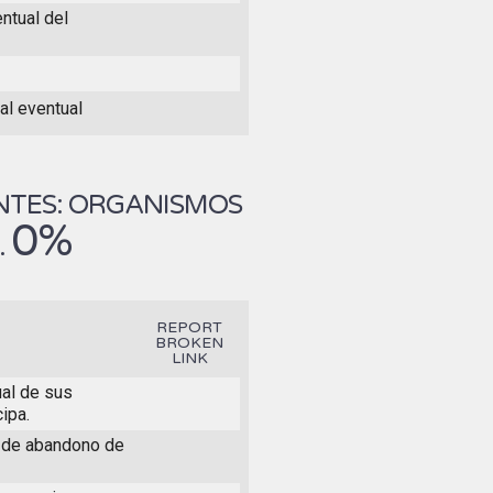
ntual del
al eventual
NTES: ORGANISMOS
0%
.
REPORT
BROKEN
LINK
ual de sus
ipa.
o de abandono de