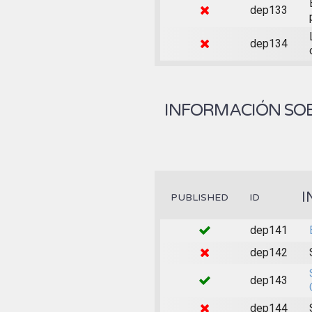
dep133
dep134
INFORMACIÓN SOB
I
PUBLISHED
ID
dep141
dep142
dep143
dep144