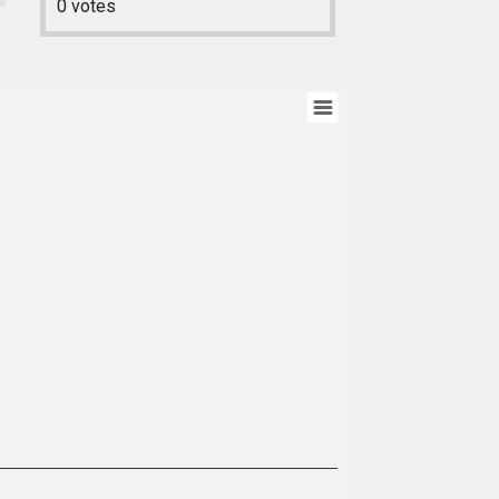
0
votes