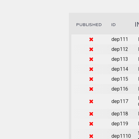
I
PUBLISHED
ID
dep111
dep112
dep113
dep114
dep115
dep116
dep117
dep118
dep119
dep1110