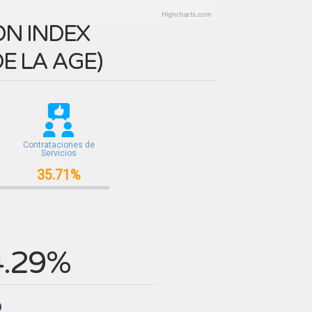
Highcharts.com
N INDEX
E LA AGE
)
Contrataciones de
Servicios
35.71%
4.29%
%