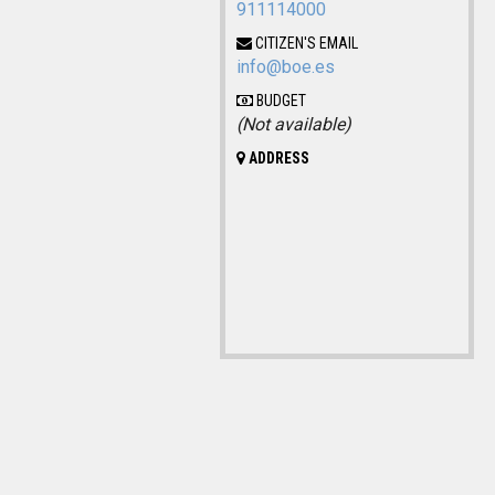
911114000
CITIZEN'S EMAIL
info@boe.es
BUDGET
(Not available)
ADDRESS