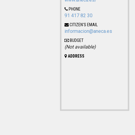
PHONE
91 417 82 30
CITIZEN'S EMAIL
informacion@aneca.es
BUDGET
(Not available)
ADDRESS