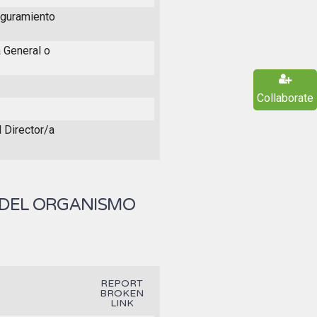
eguramiento
a General o
Collaborate
l Director/a
 DEL ORGANISMO
REPORT
BROKEN
LINK