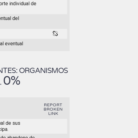
rte individual de
ntual del
al eventual
NTES: ORGANISMOS
0%
.
REPORT
BROKEN
LINK
ual de sus
ipa.
o de abandono de