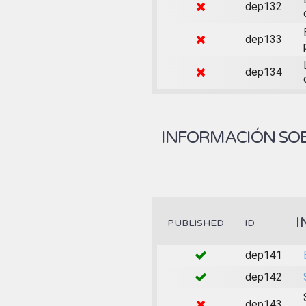
dep132
dep133
dep134
INFORMACIÓN SOB
I
PUBLISHED
ID
dep141
dep142
dep143