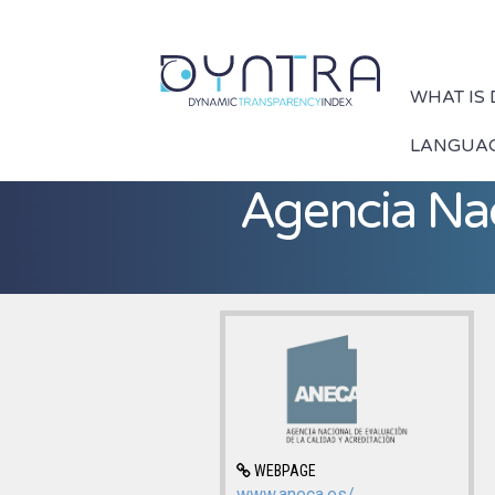
WHAT IS
LANGUA
Agencia Nac
WEBPAGE
www.aneca.es/