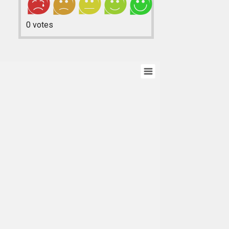
0
votes