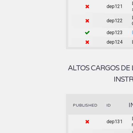
dep121
dep122
dep123
dep124
ALTOS CARGOS DE
INST
I
PUBLISHED
ID
dep131