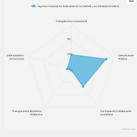
Agencia Nacional de Evaluación de la Calidad y Acreditación (ANECA)
Transparencia Institucional
50
25
Contrataciones
Comunicación
de Servicios
Pública
0
Transparencia Económico-
Participación y Colaboración
Financiera
Ciudadana
Highcharts.com