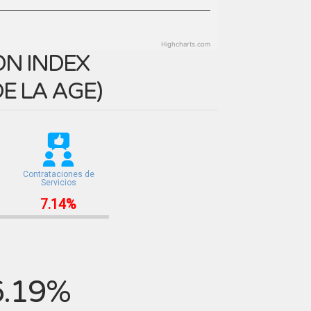
Highcharts.com
N INDEX
E LA AGE
)
Contrataciones de
Servicios
7.14%
6.19%