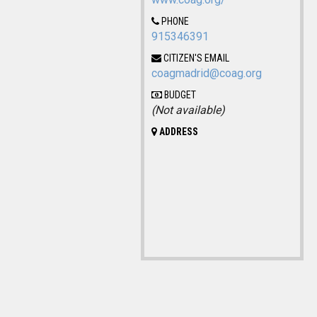
PHONE
915346391
CITIZEN'S EMAIL
coagmadrid@coag.org
BUDGET
(Not available)
ADDRESS