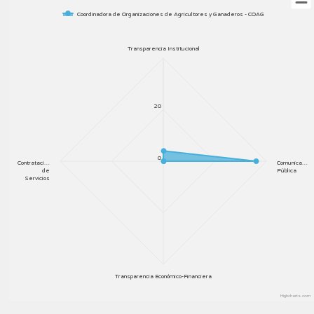
Coordinadora de Organizaciones de Agricultores y Ganaderos - COAG
Transparencia Institucional
20
0
Contrataci…
Comunica…
de
Pública
Servicios
Transparencia Económico-Financiera
Highcharts.com