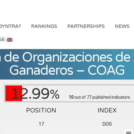
 DYNTRA?
RANKINGS
PARTNERSHIPS
NEWS
GE:
de Organizaciones de 
Ganaderos – COAG
12.99
%
10
out of 77
published indicators
POSITION
INDEX
17
DOS