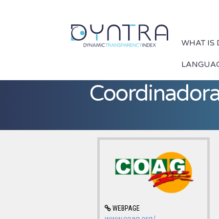
WHAT IS
LANGUA
Coordinadora 
WEBPAGE
www.coag.org/