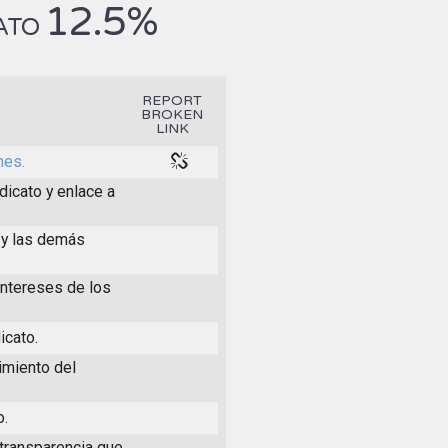
12.5%
CATO
REPORT
BROKEN
LINK
nes.
dicato y enlace a
 y las demás
intereses de los
icato.
imiento del
o.
 transparencia que