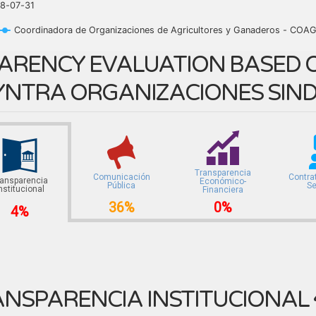
8-07-31
Coordinadora de Organizaciones de Agricultores y Ganaderos - COA
ARENCY EVALUATION BASED O
YNTRA ORGANIZACIONES SIND
Transparencia
Comunicación
Contra
ransparencia
Económico-
Pública
Se
nstitucional
Financiera
36%
0%
4%
NSPARENCIA INSTITUCIONAL