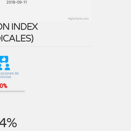
2018-09-11
G
Highcharts.com
N INDEX
ICALES
)
taciones de
rvicios
0%
4%