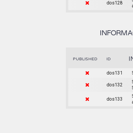
dos128
INFORMAC
I
PUBLISHED
ID
dos131
dos132
dos133