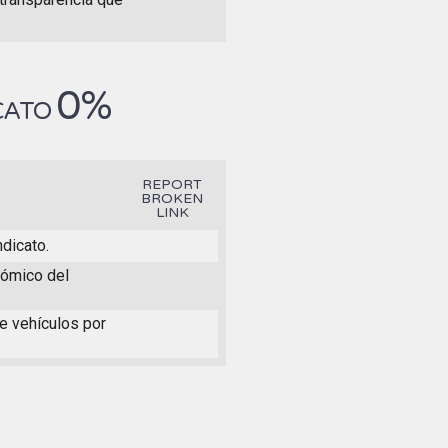
0%
ICATO
REPORT
BROKEN
LINK
dicato.
nómico del
de vehículos por