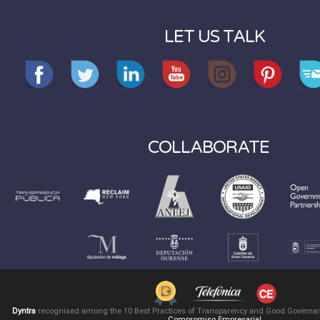
LET US TALK
COLLABORATE
Dyntra
recognised among the 10 Best Practices of Transparency and Good Governa
Compromiso Empresarial