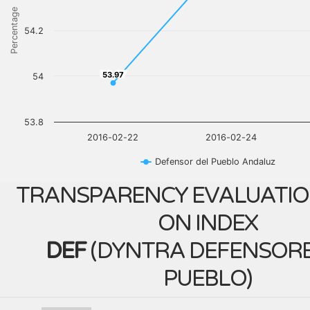
Percentage
54.2
53.97
53.97
54
53.8
2016-02-22
2016-02-24
Defensor del Pueblo Andaluz
TRANSPARENCY EVALUATIO
ON INDEX
DEF
(
DYNTRA DEFENSORE
PUEBLO
)