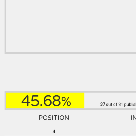
45.68
%
37
out of 81
publis
POSITION
I
4