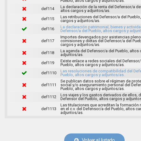
Pueblo, altos cargos y adjuntos/as.
La declaración de la renta del Defensor/a de
def114
altos cargos y adjuntos/as.
Las retribuciones del Defensor/a del Pueblo,
def115
cargos y adjuntos/as.
La declaración patrimonial, bienes y activid
def116
Defensor/a del Pueblo, altos cargos y adjun
Importes devengados por asistencias pleno
def117
comisiones y dietas del Defensor/a del Pueb
cargos y adjuntos/as.
La agenda del Defensor/a del Pueblo, altos 
def118
adjuntos/as.
Existe enlace a redes sociales del Defensor/
def119
Pueblo, altos cargos y adjuntos/as.
Las resoluciones de compatibilidad del Def
def1110
Pueblo, altos cargos y adjuntos/as..
Se publican datos sobre el régimen de prot
def1111
social y/o aseguramiento personal del Defe
Pueblo, altos cargos y adjuntos/as.
Los viajes y los gastos derivados de ellos, d
def1112
Defensor del Pueblo, altos cargos y adjunto
Las titulaciones que acreditan la formación
def1113
en el c.v. del Defensor/a del Pueblo, altos ca
adjuntos/as.
Volver al listado