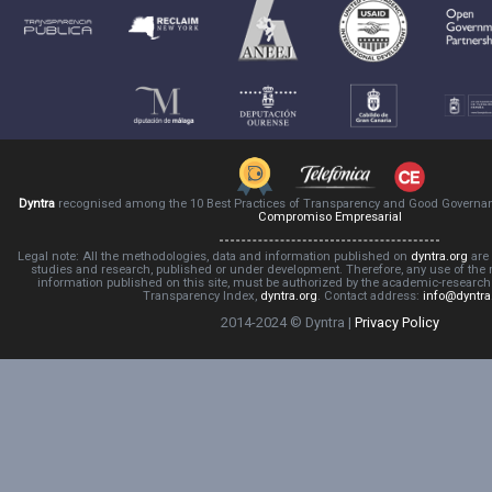
Dyntra
recognised among the 10 Best Practices of Transparency and Good Governa
Compromiso Empresarial
Legal note: All the methodologies, data and information published on
dyntra.org
are 
studies and research, published or under development. Therefore, any use of the
information published on this site, must be authorized by the academic-resear
Transparency Index,
dyntra.org
. Contact address:
info@dyntra
2014-2024 © Dyntra |
Privacy Policy