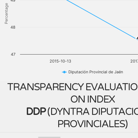
49
Percentage
48
4
47
2015-10-13
201
Diputación Provincial de Jaén
TRANSPARENCY EVALUATIO
ON INDEX
DDP
(
DYNTRA DIPUTACI
PROVINCIALES
)