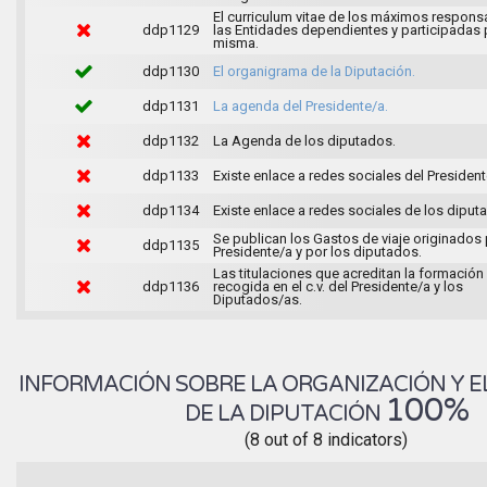
El curriculum vitae de los máximos respons
ddp1129
las Entidades dependientes y participadas 
misma.
ddp1130
El organigrama de la Diputación.
ddp1131
La agenda del Presidente/a.
ddp1132
La Agenda de los diputados.
ddp1133
Existe enlace a redes sociales del President
ddp1134
Existe enlace a redes sociales de los diput
Se publican los Gastos de viaje originados 
ddp1135
Presidente/a y por los diputados.
Las titulaciones que acreditan la formación
ddp1136
recogida en el c.v. del Presidente/a y los
Diputados/as.
INFORMACIÓN SOBRE LA ORGANIZACIÓN Y E
100%
DE LA DIPUTACIÓN
(8 out of 8 indicators)