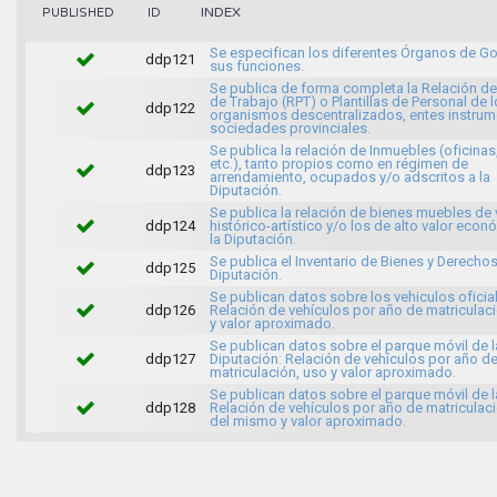
INDEX
PUBLISHED
ID
Se especifican los diferentes Órganos de Go
ddp121
sus funciones.
Se publica de forma completa la Relación d
de Trabajo (RPT) o Plantillas de Personal de 
ddp122
organismos descentralizados, entes instrum
sociedades provinciales.
Se publica la relación de Inmuebles (oficinas,
etc.), tanto propios como en régimen de
ddp123
arrendamiento, ocupados y/o adscritos a la
Diputación.
Se publica la relación de bienes muebles de 
ddp124
histórico-artístico y/o los de alto valor eco
la Diputación.
Se publica el Inventario de Bienes y Derechos
ddp125
Diputación.
Se publican datos sobre los vehiculos oficia
ddp126
Relación de vehículos por año de matriculac
y valor aproximado.
Se publican datos sobre el parque móvil de l
ddp127
Diputación: Relación de vehículos por año d
matriculación, uso y valor aproximado.
Se publican datos sobre el parque móvil de l
ddp128
Relación de vehículos por año de matriculac
del mismo y valor aproximado.