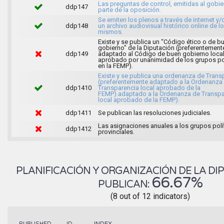
Las preguntas de control, emitidas al gobie
ddp147
parte de la oposición.
Se emiten los plenos a través de internet y/
ddp148
un archivo audiovisual histórico online de l
mismos.
Existe y se publica un “Código ético o de b
gobierno" de la Diputación (preferentement
ddp149
adaptado al Código de buen gobierno loca
aprobado por unanimidad de los grupos po
en la FEMP).
Existe y se publica una ordenanza de Trans
(preferentemente adaptado a la Ordenanza
ddp1410
Transparencia local aprobado de la
FEMP).adaptado a la Ordenanza de Transpa
local aprobado de la FEMP).
ddp1411
Se publican las resoluciones judiciales.
Las asignaciones anuales a los grupos polí
ddp1412
provinciales.
PLANIFICACIÓN Y ORGANIZACIÓN DE LA DIP
66.67%
PUBLICAN:
(8 out of 12 indicators)
INDEX
PUBLISHED
ID