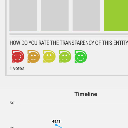
HOW DO YOU RATE THE TRANSPARENCY OF THIS ENTITY
1
votes
Timeline
50
49.13
49.13