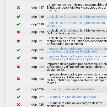
La Nómina de los máximos responsables d
ddp1117
Entidades dependientes y participadas por 
misma.
ddp1118
La declaración patrimonial y bienes del Pres
La declaración patrimonial y bienes de los
ddp1119
diputados.
La declaración patrimonial y bienes de los 
ddp1120
de libre designación.
La declaración patrimonial y bienes de los
ddp1121
responsables de las Entidades dependient
participadas por la misma.
Importes devengados por asistencia a plen
ddp1122
comisiones y dietas del Presidente/a.
Importes devengados por asistencia a plen
ddp1123
comisiones y dietas de los diputados.
Importes devengados por asistencia a plen
ddp1124
comisiones y dietas de los cargos de libre
designación.
Importes devengados por asistencia a plen
comisiones y dietas de los máximos respo
ddp1125
de las Entidades dependientes y participad
misma.
ddp1126
El curriculum vitae del Presidente/a.
ddp1127
El curriculum vitae de los diputados.
El curriculum vitae de los cargos de libre
ddp1128
designación.