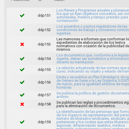
Los Planes y Programas anuales y plurianua
los que se fijan objetivos concretos, así c
ddp151
actividades, medios y tiempo previsto para
consecución.
Los acuerdos o pactos reguladores de las
ddp152
condiciones de trabajo y convenios colecti
vigentes.
Las memorias e informes que conforman l
expedientes de elaboración de los textos
ddp153
normativos con ocasión de la publicidad de
mismos.
Los documentos que, conforme a la legisla
ddp154
vigente, deban ser sometidos a informació
durante su tramitación.
La relación actualizada de las normas que 
ddp155
curso, indicando su objeto y estado de tram
Existe y se publica un Plan Estratégico de I
de Género en base a la Ley Orgánica 3/2007
ddp156
de marzo, para la igualdad efectiva de muje
hombres
Se publica la política de gestión documenta
ddp157
archivo.
Se publican las reglas y procedimientos vi
ddp158
para la eliminación de documentos.
La identificación de las personas que form
de los órganos de representación del person
número de liberados sindicales, sindicato a
ddp159
pertenecen y los costes que estas liberaci
suponen, diferenciando sueldos, medios
materiales, subvenciones y otros costes qu