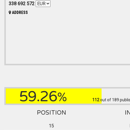
338 692 572
ADDRESS
59.26
%
112
out of 189
publi
POSITION
I
15