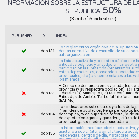
INFORMACION SOBRE LA ESTRUCTURA DE LA
50%
SE PUBLICA:
(3 out of 6 indicators)
INDEX
PUBLISHED
ID
Los reglamentos orgánicos de la Diputación 
ddp131
demás normativa de desarrollo de su capac
autoorganización.
La lista actualizada y los datos básicos de l
entidades públicas y privadas en las que tie
participación la Diputación (organismos au
ddp132
entes dependientes, consorcios, sociedade
provinciales, etc.) así como enlaces a las w
los mismos.
El Censo de demarcaciones y entidades de l
provincia (y su respectiva población): a) Par
ddp133
judiciales, b) Municipios; c) Mancomunidade
Entidades de Ámbito Territorial inferior a mun
(EATIMs).
Los indicadores sobre datos y cifras de la pr
Pirámides de población, Renta per cápita, Ín
ddp134
desempleo, % de superficie forestal, % de su
de explotación agraria y ganadera, cifras de
provincial, gasto medio por ciudadano..
La Información medioambiental, educativa, y
asistencia social (atención a la tercera edad:
ddp135
residencias, centros de día, visitadores, etc.)
perteneciente al ámbito de la provincia.