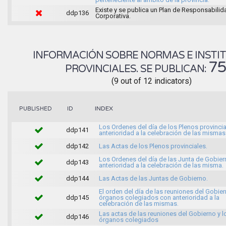
Existe y se publica un Plan de Responsabilid
ddp136
Corporativa.
INFORMACIÓN SOBRE NORMAS E INSTI
7
PROVINCIALES. SE PUBLICAN:
(9 out of 12 indicators)
INDEX
PUBLISHED
ID
Los Ordenes del día de los Plenos provinci
ddp141
anterioridad a la celebración de las mismas
ddp142
Las Actas de los Plenos provinciales.
Los Ordenes del día de las Junta de Gobie
ddp143
anterioridad a la celebración de las misma.
ddp144
Las Actas de las Juntas de Gobierno.
El orden del día de las reuniones del Gobier
ddp145
órganos colegiados con anterioridad a la
celebración de las mismas.
Las actas de las reuniones del Gobierno y l
ddp146
órganos colegiados