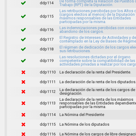
De forma completa la Relación de Puestos 
ddp114
Trabajo (RPT) de la Diputación.
Las retribuciones percibidas por los Altos 
(cargos electos al menos) de la Diputación 
ddp115
máximos responsables de las Entidades
participadas por la misma.
Las indemnizaciones percibidas con ocasi
ddp116
abandono de los cargos.
El Registro de Intereses de Actividades y d
ddp117
contemplado en la Ley de Bases de Régime
El régimen de dedicación de los cargos ele
ddp118
sus retribuciones.
Las resoluciones dictadas por el órgano
ddp119
competente sobre la compatibilidad de las
actividades privadas a realizar por los carg
ddp1110
La declaración de la renta del Presidente.
ddp1111
La declaración de la renta de los diputados
La declaración de la renta de los cargos de 
ddp1112
designación.
La declaración de la renta de los máximos
ddp1113
responsables de las Entidades dependient
participadas por la misma.
ddp1114
La Nómina del Presidente
ddp1115
La Nómina de los diputados
ddp1116
La Nómina de los cargos de libre designaci