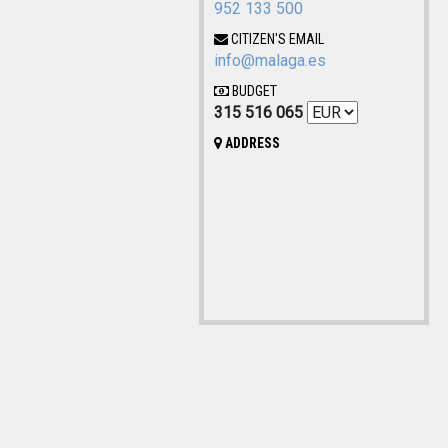
952 133 500
CITIZEN'S EMAIL
info@malaga.es
BUDGET
315 516 065
ADDRESS