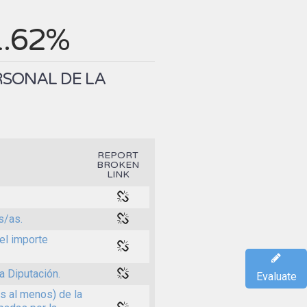
1.62%
RSONAL DE LA
REPORT
BROKEN
LINK
s/as.
 el importe
a Diputación.
Evaluate
s al menos) de la