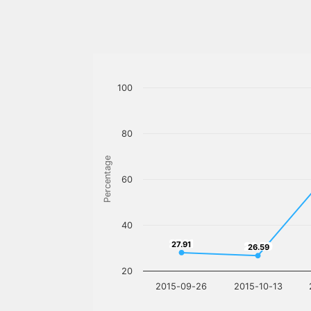
100
80
Percentage
60
40
27.91
27.91
26.59
26.59
20
2015-09-26
2015-10-13