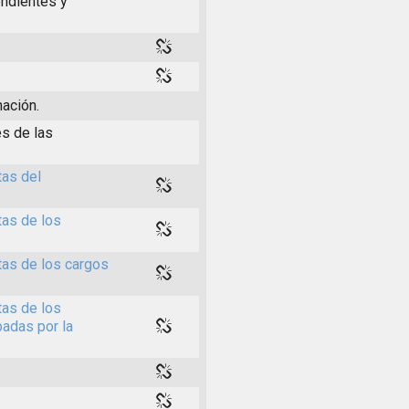
ndientes y
nación.
s de las
tas del
tas de los
tas de los cargos
tas de los
adas por la