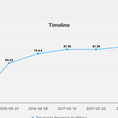
Timeline
81.36
81.36
81.36
81.36
76.44
76.44
65.52
65.52
2016-09-20
2016-09-28
2017-02-15
2017-02-20
Diputación Provincial de Málaga