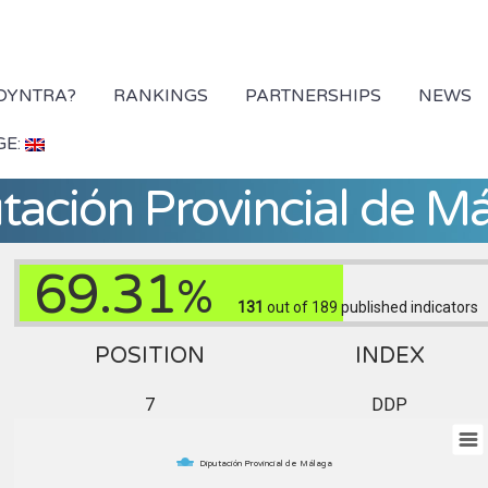
 DYNTRA?
RANKINGS
PARTNERSHIPS
NEWS
GE:
tación Provincial de M
69.31
%
131
out of 189
published indicators
POSITION
INDEX
7
DDP
Diputación Provincial de Málaga