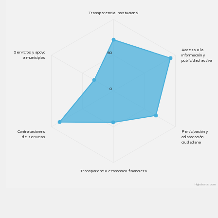
Transparencia Institucional
Acceso a la
Servicios y apoyo
50
información y
a municipios
publicidad activa
0
Contrataciones
Participación y
de servicios
colaboración
ciudadana
Transparencia económico-financiera
Highcharts.com