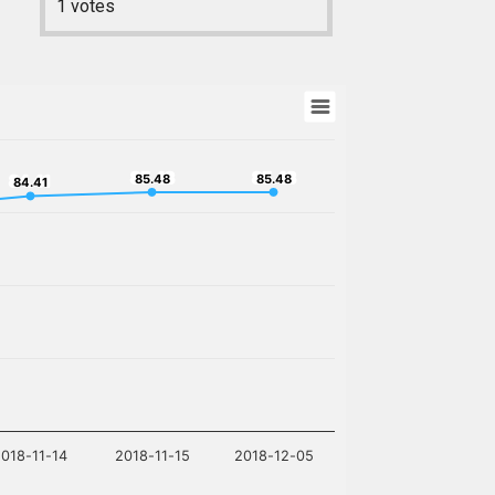
1
votes
85.48
85.48
84.41
85.48
85.48
84.41
2018-11-14
2018-11-15
2018-12-05