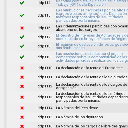
De forma completa la Relación de Puestos 
ddp114
Trabajo (RPT) de la Diputación.
Las retribuciones percibidas por los Altos 
(cargos electos al menos) de la Diputación 
ddp115
máximos responsables de las Entidades
participadas por la misma.
Las indemnizaciones percibidas con ocasi
ddp116
abandono de los cargos.
El Registro de Intereses de Actividades y d
ddp117
contemplado en la Ley de Bases de Régime
El régimen de dedicación de los cargos ele
ddp118
sus retribuciones.
Las resoluciones dictadas por el órgano
ddp119
competente sobre la compatibilidad de las
actividades privadas a realizar por los carg
ddp1110
La declaración de la renta del Presidente.
ddp1111
La declaración de la renta de los diputados
La declaración de la renta de los cargos de 
ddp1112
designación.
La declaración de la renta de los máximos
ddp1113
responsables de las Entidades dependient
participadas por la misma.
ddp1114
La Nómina del Presidente
ddp1115
La Nómina de los diputados
ddp1116
La Nómina de los cargos de libre designaci