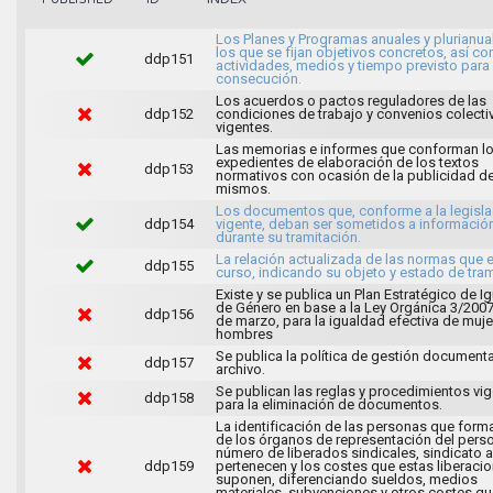
Los Planes y Programas anuales y plurianua
los que se fijan objetivos concretos, así c
ddp151
actividades, medios y tiempo previsto para
consecución.
Los acuerdos o pactos reguladores de las
ddp152
condiciones de trabajo y convenios colecti
vigentes.
Las memorias e informes que conforman l
expedientes de elaboración de los textos
ddp153
normativos con ocasión de la publicidad de
mismos.
Los documentos que, conforme a la legisla
ddp154
vigente, deban ser sometidos a informació
durante su tramitación.
La relación actualizada de las normas que 
ddp155
curso, indicando su objeto y estado de tram
Existe y se publica un Plan Estratégico de I
de Género en base a la Ley Orgánica 3/2007
ddp156
de marzo, para la igualdad efectiva de muje
hombres
Se publica la política de gestión documenta
ddp157
archivo.
Se publican las reglas y procedimientos vi
ddp158
para la eliminación de documentos.
La identificación de las personas que form
de los órganos de representación del person
número de liberados sindicales, sindicato a
ddp159
pertenecen y los costes que estas liberaci
suponen, diferenciando sueldos, medios
materiales, subvenciones y otros costes qu