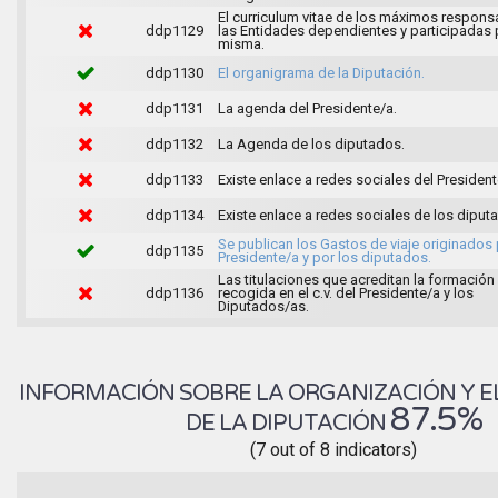
El curriculum vitae de los máximos respons
ddp1129
las Entidades dependientes y participadas 
misma.
ddp1130
El organigrama de la Diputación.
ddp1131
La agenda del Presidente/a.
ddp1132
La Agenda de los diputados.
ddp1133
Existe enlace a redes sociales del President
ddp1134
Existe enlace a redes sociales de los diput
Se publican los Gastos de viaje originados 
ddp1135
Presidente/a y por los diputados.
Las titulaciones que acreditan la formación
ddp1136
recogida en el c.v. del Presidente/a y los
Diputados/as.
INFORMACIÓN SOBRE LA ORGANIZACIÓN Y E
87.5%
DE LA DIPUTACIÓN
(7 out of 8 indicators)