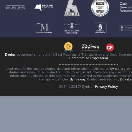
Dyntra
recognised among the 10 Best Practices of Transparency and Good Governa
Compromiso Empresarial
Legal note: All the methodologies, data and information published on
dyntra.org
are 
studies and research, published or under development. Therefore, any use of the
information published on this site, must be authorized by the academic-resear
Transparency Index,
dyntra.org
. Contact address:
info@dyntra
2014-2024 © Dyntra |
Privacy Policy