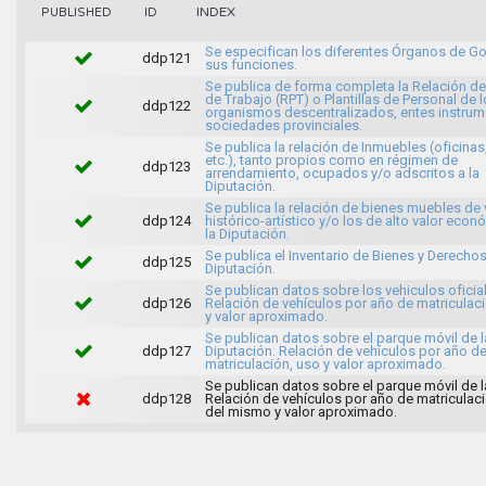
INDEX
PUBLISHED
ID
Se especifican los diferentes Órganos de Go
ddp121
sus funciones.
Se publica de forma completa la Relación d
de Trabajo (RPT) o Plantillas de Personal de 
ddp122
organismos descentralizados, entes instrum
sociedades provinciales.
Se publica la relación de Inmuebles (oficinas,
etc.), tanto propios como en régimen de
ddp123
arrendamiento, ocupados y/o adscritos a la
Diputación.
Se publica la relación de bienes muebles de 
ddp124
histórico-artístico y/o los de alto valor eco
la Diputación.
Se publica el Inventario de Bienes y Derechos
ddp125
Diputación.
Se publican datos sobre los vehiculos oficia
ddp126
Relación de vehículos por año de matriculac
y valor aproximado.
Se publican datos sobre el parque móvil de l
ddp127
Diputación: Relación de vehículos por año d
matriculación, uso y valor aproximado.
Se publican datos sobre el parque móvil de l
ddp128
Relación de vehículos por año de matriculac
del mismo y valor aproximado.