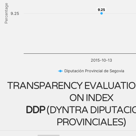
Percentage
9.25
9.25
9.25
2015-10-13
Diputación Provincial de Segovia
TRANSPARENCY EVALUATIO
ON INDEX
DDP
(
DYNTRA DIPUTACI
PROVINCIALES
)