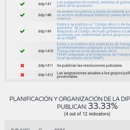
Las preguntas de control, emitidas al gobie
ddp147
parte de la oposición.
Se emiten los plenos a través de internet y/
ddp148
un archivo audiovisual histórico online de l
mismos.
Existe y se publica un “Código ético o de b
gobierno" de la Diputación (preferentement
ddp149
adaptado al Código de buen gobierno loca
aprobado por unanimidad de los grupos po
en la FEMP).
Existe y se publica una ordenanza de Trans
(preferentemente adaptado a la Ordenanza
ddp1410
Transparencia local aprobado de la
FEMP).adaptado a la Ordenanza de Transpa
local aprobado de la FEMP).
ddp1411
Se publican las resoluciones judiciales.
Las asignaciones anuales a los grupos polí
ddp1412
provinciales.
PLANIFICACIÓN Y ORGANIZACIÓN DE LA DIP
33.33%
PUBLICAN:
(4 out of 12 indicators)
INDEX
PUBLISHED
ID