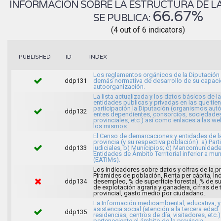
INFORMACION SOBRE LA ESTRUCTURA DE LA
66.67%
SE PUBLICA:
(4 out of 6 indicators)
INDEX
PUBLISHED
ID
Los reglamentos orgánicos de la Diputación 
ddp131
demás normativa de desarrollo de su capac
autoorganización.
La lista actualizada y los datos básicos de l
entidades públicas y privadas en las que tie
participación la Diputación (organismos au
ddp132
entes dependientes, consorcios, sociedade
provinciales, etc.) así como enlaces a las w
los mismos.
El Censo de demarcaciones y entidades de l
provincia (y su respectiva población): a) Par
ddp133
judiciales, b) Municipios; c) Mancomunidade
Entidades de Ámbito Territorial inferior a mun
(EATIMs).
Los indicadores sobre datos y cifras de la pr
Pirámides de población, Renta per cápita, Ín
ddp134
desempleo, % de superficie forestal, % de su
de explotación agraria y ganadera, cifras de
provincial, gasto medio por ciudadano..
La Información medioambiental, educativa, y
asistencia social (atención a la tercera edad:
ddp135
residencias, centros de día, visitadores, etc.)
perteneciente al ámbito de la provincia.