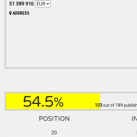
51 389 916
ADDRESS
54.5
%
103
out of 189
publish
POSITION
I
20