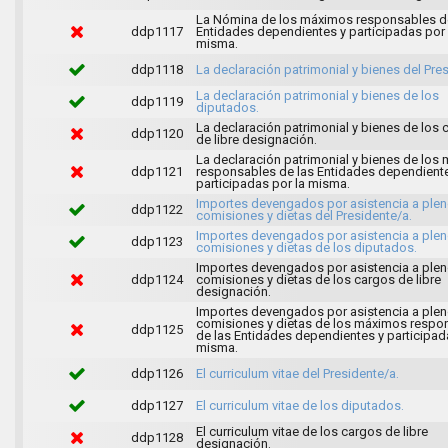
La Nómina de los máximos responsables d
ddp1117
Entidades dependientes y participadas por 
misma.
ddp1118
La declaración patrimonial y bienes del Pres
La declaración patrimonial y bienes de los
ddp1119
diputados.
La declaración patrimonial y bienes de los 
ddp1120
de libre designación.
La declaración patrimonial y bienes de los
ddp1121
responsables de las Entidades dependient
participadas por la misma.
Importes devengados por asistencia a plen
ddp1122
comisiones y dietas del Presidente/a.
Importes devengados por asistencia a plen
ddp1123
comisiones y dietas de los diputados.
Importes devengados por asistencia a plen
ddp1124
comisiones y dietas de los cargos de libre
designación.
Importes devengados por asistencia a plen
comisiones y dietas de los máximos respo
ddp1125
de las Entidades dependientes y participad
misma.
ddp1126
El curriculum vitae del Presidente/a.
ddp1127
El curriculum vitae de los diputados.
El curriculum vitae de los cargos de libre
ddp1128
designación.