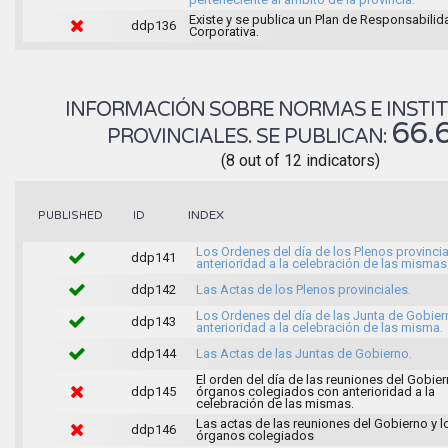
Existe y se publica un Plan de Responsabilid
ddp136
Corporativa.
INFORMACIÓN SOBRE NORMAS E INSTI
66.
PROVINCIALES. SE PUBLICAN:
(8 out of 12 indicators)
INDEX
PUBLISHED
ID
Los Ordenes del día de los Plenos provinci
ddp141
anterioridad a la celebración de las mismas
ddp142
Las Actas de los Plenos provinciales.
Los Ordenes del día de las Junta de Gobie
ddp143
anterioridad a la celebración de las misma.
ddp144
Las Actas de las Juntas de Gobierno.
El orden del día de las reuniones del Gobier
ddp145
órganos colegiados con anterioridad a la
celebración de las mismas.
Las actas de las reuniones del Gobierno y l
ddp146
órganos colegiados