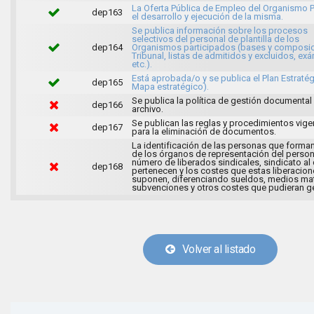
La Oferta Pública de Empleo del Organismo P
dep163
el desarrollo y ejecución de la misma.
Se publica información sobre los procesos
selectivos del personal de plantilla de los
dep164
Organismos participados (bases y composic
Tribunal, listas de admitidos y excluidos, ex
etc.).
Está aprobada/o y se publica el Plan Estratég
dep165
Mapa estratégico).
Se publica la política de gestión documental
dep166
archivo.
Se publican las reglas y procedimientos vige
dep167
para la eliminación de documentos.
La identificación de las personas que forman
de los órganos de representación del persona
número de liberados sindicales, sindicato al
dep168
pertenecen y los costes que estas liberacio
suponen, diferenciando sueldos, medios mat
subvenciones y otros costes que pudieran ge
Volver al listado