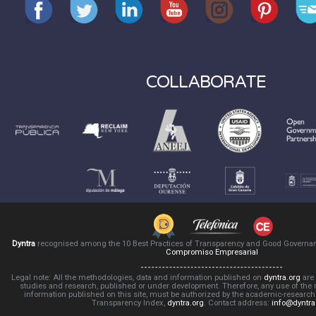
COLLABORATE
Dyntra
recognised among the 10 Best Practices of Transparency and Good Governa
Compromiso Empresarial
Legal note: All the methodologies, data and information published on
dyntra.org
are 
studies and research, published or under development. Therefore, any use of the
information published on this site, must be authorized by the academic-resear
Transparency Index,
dyntra.org
. Contact address:
info@dyntra