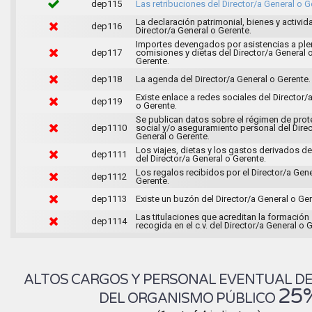
dep115
Las retribuciones del Director/a General o G
La declaración patrimonial, bienes y activid
dep116
Director/a General o Gerente.
Importes devengados por asistencias a ple
dep117
comisiones y dietas del Director/a General 
Gerente.
dep118
La agenda del Director/a General o Gerente.
Existe enlace a redes sociales del Director/
dep119
o Gerente.
Se publican datos sobre el régimen de prot
dep1110
social y/o aseguramiento personal del Direc
General o Gerente.
Los viajes, dietas y los gastos derivados de
dep1111
del Director/a General o Gerente.
Los regalos recibidos por el Director/a Gene
dep1112
Gerente.
dep1113
Existe un buzón del Director/a General o Ger
Las titulaciones que acreditan la formación
dep1114
recogida en el c.v. del Director/a General o 
ALTOS CARGOS Y PERSONAL EVENTUAL D
25
DEL ORGANISMO PÚBLICO