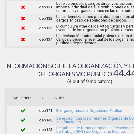
La relación de los cargos directivos, así com
dep131
importe individual de sus retribuciones de la
empresas y organizaciones en las que partic
Las indemnizaciones percibidas por estos a
dep132
cargos en caso de abandono de cargos.
El curriculum vitae de los Altos Cargos y per
dep133
eventual de los organismos públicos depend
La declaración patrimonial y bienes de los Al
dep134
Cargos y personal eventual de los organism
públicos dependientes.
INFORMACIÓN SOBRE LA ORGANIZACIÓN Y E
44.4
DEL ORGANISMO PÚBLICO
(4 out of 9 indicators)
INDEX
PUBLISHED
ID
dep141
El organigrama del Organismo Público.
Se especifican los diferentes Órganos de Go
dep142
sus funciones.
Se publica de forma completa la Relación d
dep143
de Trabajo (RPT) del Organismo Público.