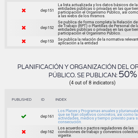
La lista actualizada y los datos básicos de l
entidades públicas o privadas en las que tie
dep151
participación el Organismo Público, así com
a las webs de los mismos.
Se publica de forma completa la Relación d
de Trabajo (RPT) o Plantillas de Personal de l
dep152
entidades públicas o privadas en las que tie
participación el Organismo Público.
Se publica la relación de la normativa relevan
dep153
aplicación a la entidad
PLANIFICACIÓN Y ORGANIZACIÓN DEL 
50%
PÚBLICO. SE PUBLICAN:
(4 out of 8 indicators)
INDEX
PUBLISHED
ID
Los Planes y Programas anuales y plurianuale
que se fijan objetivos concretos, así como l
dep161
actividades, medios y tiempo previsto para 
consecución.
Los acuerdos o pactos reguladores de las
dep162
condiciones de trabajo y convenios colectiv
vigente.