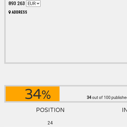
893 263
ADDRESS
34
%
34
out of 100
publishe
POSITION
I
24