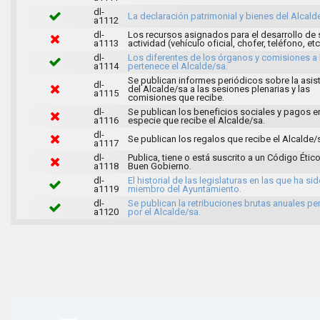
dl-
La declaración patrimonial y bienes del Alcald
a1112
dl-
Los recursos asignados para el desarrollo de 
a1113
actividad (vehículo oficial, chofer, teléfono, etc
dl-
Los diferentes de los órganos y comisiones a 
a1114
pertenece el Alcalde/sa.
Se publican informes periódicos sobre la asis
dl-
del Alcalde/sa a las sesiones plenarias y las
a1115
comisiones que recibe.
dl-
Se publican los beneficios sociales y pagos e
a1116
especie que recibe el Alcalde/sa.
dl-
Se publican los regalos que recibe el Alcalde/
a1117
dl-
Publica, tiene o está suscrito a un Código Ético
a1118
Buen Gobierno.
dl-
El historial de las legislaturas en las que ha si
a1119
miembro del Ayuntamiento.
dl-
Se publican la retribuciones brutas anuales pe
a1120
por el Alcalde/sa.