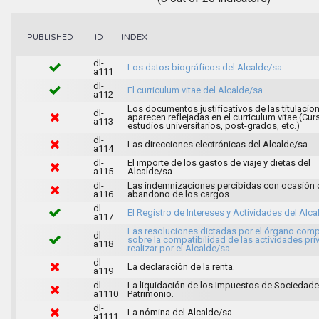
INDEX
PUBLISHED
ID
dl-
Los datos biográficos del Alcalde/sa.
a111
dl-
El curriculum vitae del Alcalde/sa.
a112
Los documentos justificativos de las titulacio
dl-
aparecen reflejadas en el curriculum vitae (Cur
a113
estudios universitarios, post-grados, etc.)
dl-
Las direcciones electrónicas del Alcalde/sa.
a114
dl-
El importe de los gastos de viaje y dietas del
a115
Alcalde/sa.
dl-
Las indemnizaciones percibidas con ocasión 
a116
abandono de los cargos.
dl-
El Registro de Intereses y Actividades del Alca
a117
Las resoluciones dictadas por el órgano com
dl-
sobre la compatibilidad de las actividades pri
a118
realizar por el Alcalde/sa.
dl-
La declaración de la renta.
a119
dl-
La liquidación de los Impuestos de Sociedade
a1110
Patrimonio.
dl-
La nómina del Alcalde/sa.
a1111