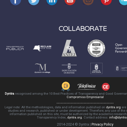
COLLABORATE
Dyntra
recognised among the 10 Best Practices of Transparency and Good Governa
Compromiso Empresarial
Legal note: All the methodologies, data and information published on
dyntra.org
are 
studies and research, published or under development. Therefore, any use of the
information published on this site, must be authorized by the academic-resear
Transparency Index,
dyntra.org
. Contact address:
info@dyntra
2014-2024 © Dyntra |
Privacy Policy