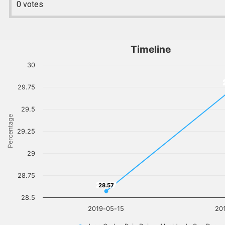
0
votes
Timeline
30
29.75
29.5
Percentage
29.25
29
28.75
28.57
28.57
28.5
2019-05-15
20