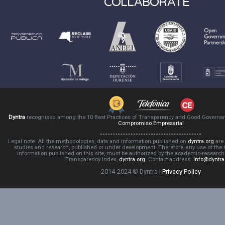
COLLABORATE
Dyntra
recognised among the 10 Best Practices of Transparency and Good Governa
Compromiso Empresarial
Legal note: All the methodologies, data and information published on
dyntra.org
are 
studies and research, published or under development. Therefore, any use of the
information published on this site, must be authorized by the academic-resear
Transparency Index,
dyntra.org
. Contact address:
info@dyntra
2014-2024 © Dyntra |
Privacy Policy