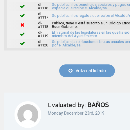
dl-
Se publican los beneficios sociales y pagos e
a1116
especie que recibe el Alcalde/sa.
dl-
Se publican los regalos que recibe el Alcalde/
a1117
dl-
Publica, tiene o está suscrito a un Código Ético
a1118
Buen Gobierno.
dl-
El historial de las legislaturas en las que ha si
a1119
miembro del Ayuntamiento.
dl-
Se publican la retribuciones brutas anuales pe
a1120
por el Alcalde/sa.
Volver al listado
Evaluated by:
BAÑOS
Monday December 23rd, 2019