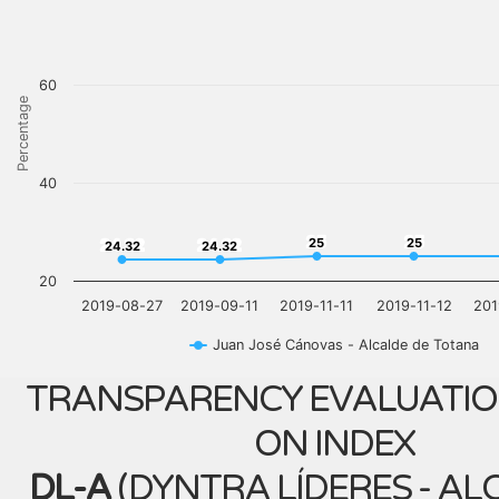
60
Percentage
40
25
25
24.32
24.32
25
25
24.32
24.32
20
2019-08-27
2019-09-11
2019-11-11
2019-11-12
201
Juan José Cánovas - Alcalde de Totana
TRANSPARENCY EVALUATIO
ON INDEX
DL-A
(
DYNTRA LÍDERES - AL