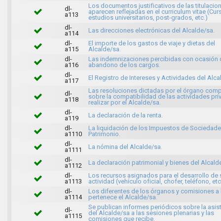
Los documentos justificativos de las titulacio
dl-
aparecen reflejadas en el curriculum vitae (Cur
a113
estudios universitarios, post-grados, etc.)
dl-
Las direcciones electrónicas del Alcalde/sa.
a114
dl-
El importe de los gastos de viaje y dietas del
a115
Alcalde/sa.
dl-
Las indemnizaciones percibidas con ocasión 
a116
abandono de los cargos.
dl-
El Registro de Intereses y Actividades del Alca
a117
Las resoluciones dictadas por el órgano com
dl-
sobre la compatibilidad de las actividades pri
a118
realizar por el Alcalde/sa.
dl-
La declaración de la renta.
a119
dl-
La liquidación de los Impuestos de Sociedade
a1110
Patrimonio.
dl-
La nómina del Alcalde/sa.
a1111
dl-
La declaración patrimonial y bienes del Alcald
a1112
dl-
Los recursos asignados para el desarrollo de 
a1113
actividad (vehículo oficial, chofer, teléfono, etc
dl-
Los diferentes de los órganos y comisiones a 
a1114
pertenece el Alcalde/sa.
Se publican informes periódicos sobre la asis
dl-
del Alcalde/sa a las sesiones plenarias y las
a1115
comisiones que recibe.