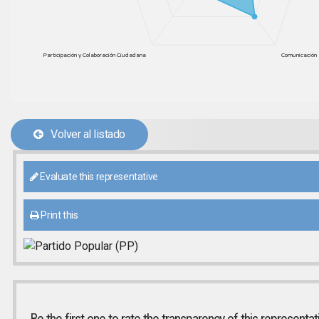
Participación y Colaboración Ciudadana
Comunicación 
Volver al listado
Evaluate this representative
Print this