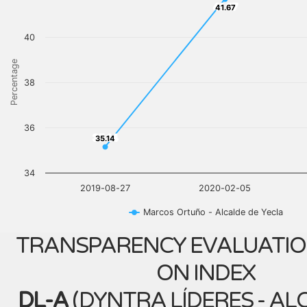
41.67
41.67
40
Percentage
38
36
35.14
35.14
34
2019-08-27
2020-02-05
Marcos Ortuño - Alcalde de Yecla
TRANSPARENCY EVALUATIO
ON INDEX
DL-A
(
DYNTRA LÍDERES - AL