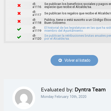
dl-
Se publican los beneficios sociales y pagos e
a1116
especie que recibe el Alcalde/sa.
dl-
Se publican los regalos que recibe el Alcalde/
a1117
dl-
Publica, tiene o está suscrito a un Código Ético
a1118
Buen Gobierno.
dl-
El historial de las legislaturas en las que ha si
a1119
miembro del Ayuntamiento.
dl-
Se publican la retribuciones brutas anuales pe
a1120
por el Alcalde/sa.
Volver al listado
Evaluated by:
Dyntra Team
Monday February 10th, 2020