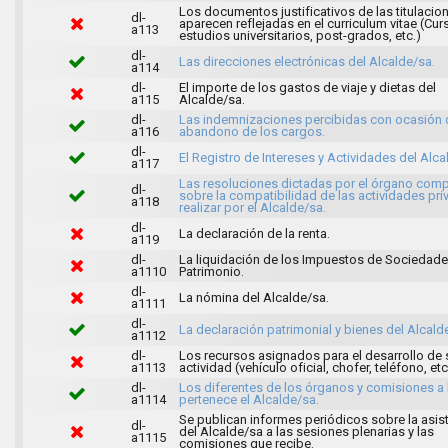
Los documentos justificativos de las titulacio
dl-
aparecen reflejadas en el curriculum vitae (Cur
a113
estudios universitarios, post-grados, etc.)
dl-
Las direcciones electrónicas del Alcalde/sa.
a114
dl-
El importe de los gastos de viaje y dietas del
a115
Alcalde/sa.
dl-
Las indemnizaciones percibidas con ocasión 
a116
abandono de los cargos.
dl-
El Registro de Intereses y Actividades del Alca
a117
Las resoluciones dictadas por el órgano com
dl-
sobre la compatibilidad de las actividades pri
a118
realizar por el Alcalde/sa.
dl-
La declaración de la renta.
a119
dl-
La liquidación de los Impuestos de Sociedade
a1110
Patrimonio.
dl-
La nómina del Alcalde/sa.
a1111
dl-
La declaración patrimonial y bienes del Alcald
a1112
dl-
Los recursos asignados para el desarrollo de 
a1113
actividad (vehículo oficial, chofer, teléfono, etc
dl-
Los diferentes de los órganos y comisiones a 
a1114
pertenece el Alcalde/sa.
Se publican informes periódicos sobre la asis
dl-
del Alcalde/sa a las sesiones plenarias y las
a1115
comisiones que recibe.