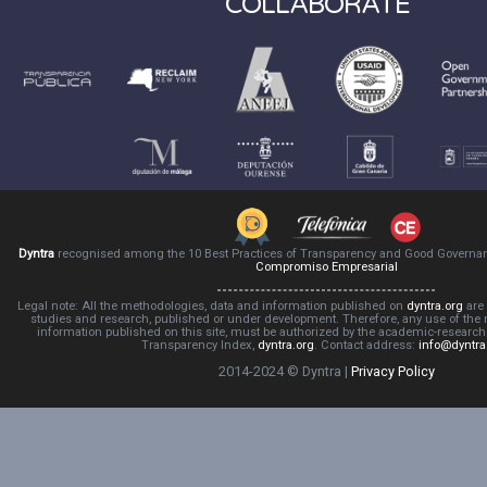
COLLABORATE
Dyntra
recognised among the 10 Best Practices of Transparency and Good Governa
Compromiso Empresarial
Legal note: All the methodologies, data and information published on
dyntra.org
are 
studies and research, published or under development. Therefore, any use of the
information published on this site, must be authorized by the academic-resear
Transparency Index,
dyntra.org
. Contact address:
info@dyntra
2014-2024 © Dyntra |
Privacy Policy