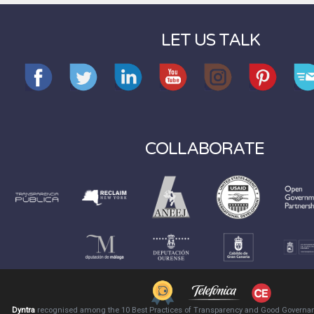
LET US TALK
COLLABORATE
Dyntra
recognised among the 10 Best Practices of Transparency and Good Governa