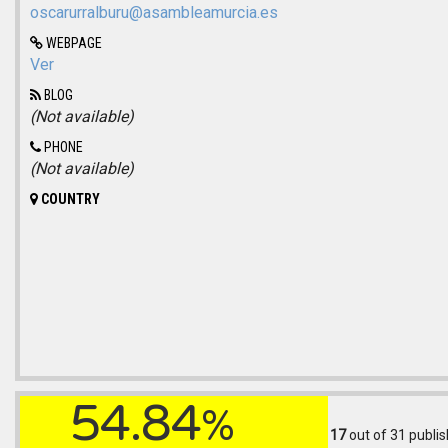
oscarurralburu@asambleamurcia.es
WEBPAGE
Ver
BLOG
(Not available)
PHONE
(Not available)
COUNTRY
54.84
%
17
out of 31
publis