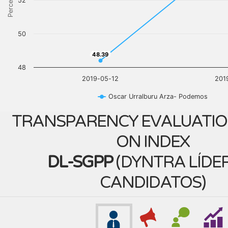
Percentage
52
50
48.39
48.39
48
2019-05-12
201
Oscar Urralburu Arza- Podemos
TRANSPARENCY EVALUATIO
ON INDEX
DL-SGPP
(
DYNTRA LÍDER
CANDIDATOS
)