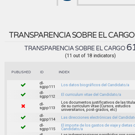
TRANSPARENCIA SOBRE EL CARG
6
TRANSPARENCIA SOBRE EL CARGO
(11 out of 18 indicators)
INDEX
PUBLISHED
ID
dl-
Los datos biográficos del Candidato/a
sgpp111
dl-
El curriculum vitae del Candidato/a
sgpp112
Los documentos justificativos de las titul
dl-
de su curriculum vitae (Cursos, estudios
sgpp113
universitarios, post-grados, etc)
dl-
Las direcciones electrónicas del Candidat
sgpp114
dl-
El importe de los gastos de viaje y dietas 
sgpp115
Candidato/a
dl-
Las indemnizaciones percibidas con ocas