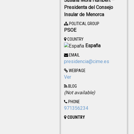
Susana Mora Humbert –
Presidenta del Consejo
Insular de Menorca
POLITICAL GROUP
PSOE
COUNTRY
España
EMAIL
presidencia@cime.es
WEBPAGE
Ver
BLOG
(Not available)
PHONE
971356234
COUNTRY