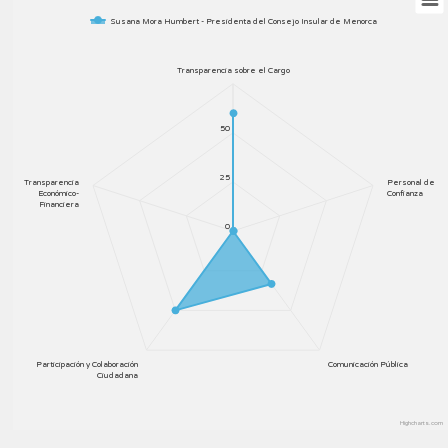
Susana Mora Humbert - Presidenta del Consejo Insular de Menorca
Transparencia sobre el Cargo
50
25
Transparencia
Personal de
Económico-
Confianza
Financiera
0
Participación y Colaboración
Comunicación Pública
Ciudadana
Highcharts.com