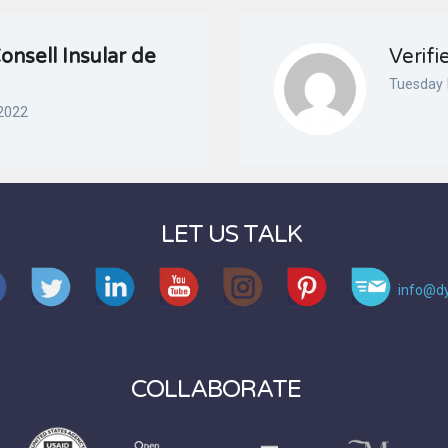
onsell Insular de
Verifi
Tuesday 
 2022
LET US TALK
info@dy
COLLABORATE