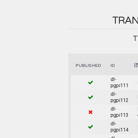
TRAN
T
I
PUBLISHED
ID
dl-
pgpi111
dl-
pgpi112
dl-
pgpi113
dl-
pgpi114