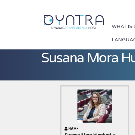
WHAT IS
LANGUA
Susana Mora Hum
NAME