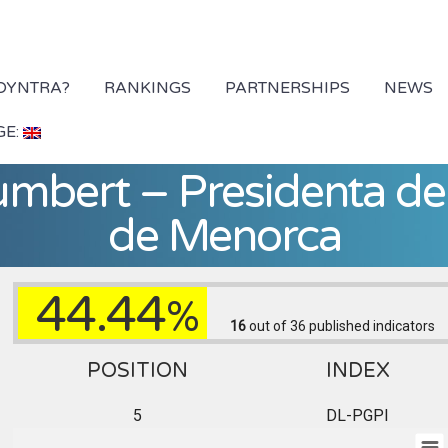
 DYNTRA?
RANKINGS
PARTNERSHIPS
NEWS
GE:
bert – Presidenta del
de Menorca
44.44
%
16
out of 36
published indicators
POSITION
INDEX
5
DL-PGPI