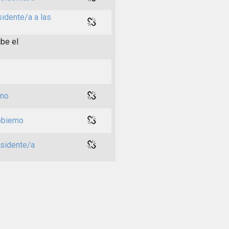
sidente/a a las
ibe el
rno
obierno
esidente/a