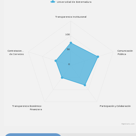
Universidad de Extremadura
Transparencia Institucional
100
50
Contratacion…
Comunicación
de Servicios
Pública
0
Transparencia Económico-
Participación y Colaboración
Financiera
Highcharts.com