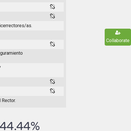
icerrectores/as.
Collaborate
eguramiento
y
 Rector.
44.44%