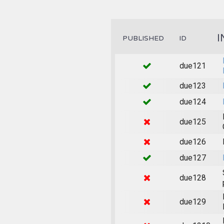
I
PUBLISHED
ID
due121
due123
due124
due125
due126
due127
due128
due129