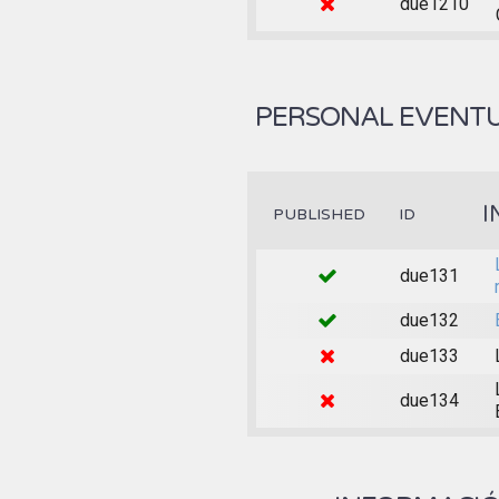
due1210
PERSONAL EVENTU
I
PUBLISHED
ID
due131
due132
due133
due134