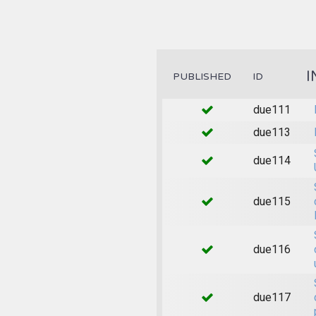
I
PUBLISHED
ID
due111
due113
due114
due115
due116
due117