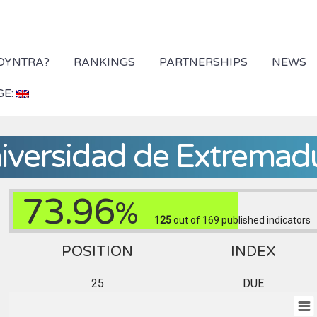
 DYNTRA?
RANKINGS
PARTNERSHIPS
NEWS
GE:
iversidad de Extremad
73.96
%
125
out of 169
published indicators
POSITION
INDEX
25
DUE