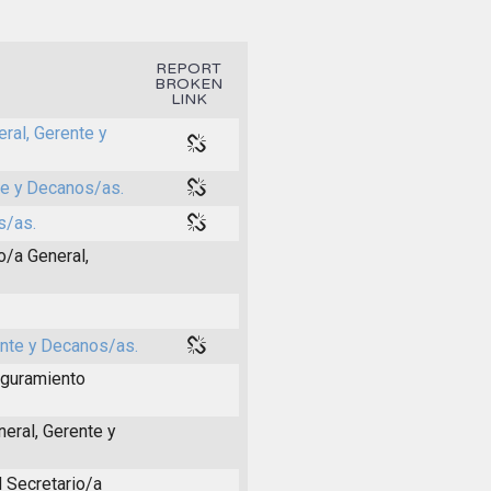
REPORT
BROKEN
LINK
ral, Gerente y
te y Decanos/as.
s/as.
o/a General,
ente y Decanos/as.
eguramiento
neral, Gerente y
l Secretario/a