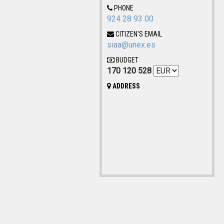
PHONE
924 28 93 00
CITIZEN'S EMAIL
siaa@unex.es
BUDGET
170 120 528
ADDRESS