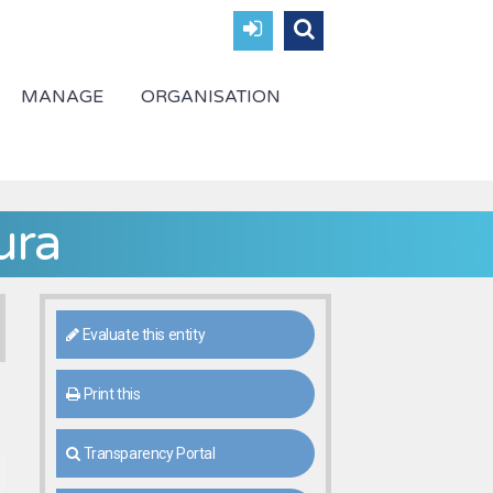
MANAGE
ORGANISATION
ura
Evaluate this entity
Print this
Transparency Portal