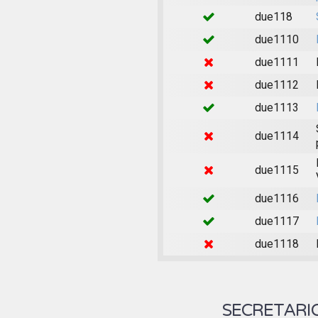
due118
due1110
due1111
due1112
due1113
due1114
due1115
due1116
due1117
due1118
SECRETARI