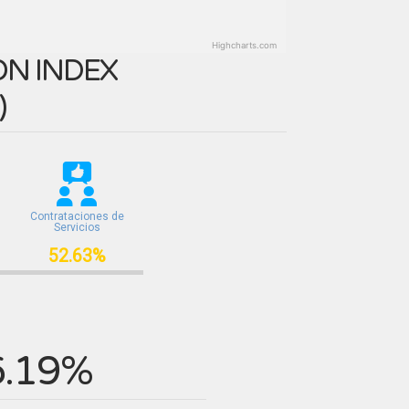
Highcharts.com
N INDEX
)
Contrataciones de
Servicios
52.63%
6.19%