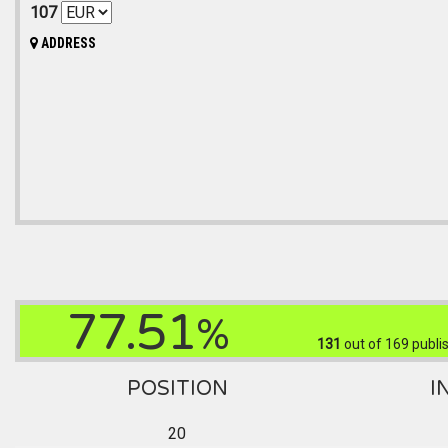
107
ADDRESS
77.51
%
131
out of 169
publis
POSITION
I
20