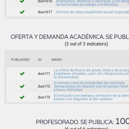
due1616
empleados, interinos o laborales, y los inte
de las bolsas de trabajo constituidas.
due1617
Informe de responsabilidad social corporati
OFERTA Y DEMANDA ACADÉMICA. SE PUBL
(3 out of 3 indicators)
INDEX
PUBLISHED
ID
La oferta de títulos de grado, títulos de pos
due171
(másteres oficiales, y por otro títulaciones p
la Universidad).
El número total de solicitudes de matrícula
due172
demandadas en relación con el número total 
plazas ofertadas.
El indicador porcentaje y evolución de la d
due173
plazas con respecto al año anterior.
10
PROFESORADO. SE PUBLICA: