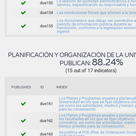
La relación de unidades administrativos a niv
due153
servicio, especificando su responsable y fu
due154
Las resoluciones firmes que afecten a la Uni
Los documentos que deban ser sometidos a
período de información pública durante su
due155
tramitación, conforme a la legislación sectori
vigente.
PLANIFICACIÓN Y ORGANIZACIÓN DE LA UNI
88.24%
PUBLICAN:
(15 out of 17 indicators)
INDEX
PUBLISHED
ID
Los Planes y Programas anuales y plurianual
Universidad en los que se fijan objetivos co
due161
así como las actividades, medios y tiempo 
para su consecución.
Los Planes y Programas anuales y plurianua
las facultades en los que se fijan objetivos
due162
concretos, así como las actividades, medio
tiempo previsto para su consecución.
Se publica el POD (Plan de Ordenación Doce
due163
cada titulación.