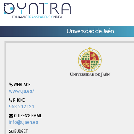
Universidad de Jaén
WEBPAGE
www.uja.es/
PHONE
953 212121
CITIZEN'S EMAIL
info@ujaen.es
BUDGET