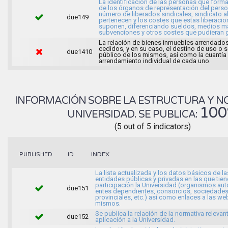
La identificación de las personas que forma
de los órganos de representación del person
número de liberados sindicales, sindicato a
due149
pertenecen y los costes que estas liberaci
suponen, diferenciando sueldos, medios ma
subvenciones y otros costes que pudieran g
La relación de bienes inmuebles arrendados
cedidos, y en su caso, el destino de uso o s
due1410
público de los mismos, así como la cuantía
arrendamiento individual de cada uno.
INFORMACIÓN SOBRE LA ESTRUCTURA Y N
10
UNIVERSIDAD. SE PUBLICA:
(5 out of 5 indicators)
INDEX
PUBLISHED
ID
La lista actualizada y los datos básicos de la
entidades públicas y privadas en las que tien
participación la Universidad (organismos a
due151
entes dependientes, consorcios, sociedade
provinciales, etc.) así como enlaces a las we
mismos.
Se publica la relación de la normativa relevan
due152
aplicación a la Universidad.