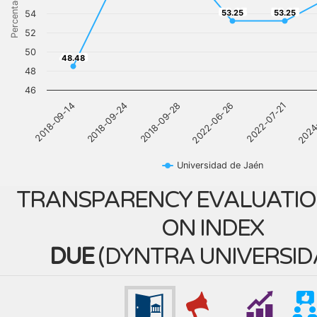
Percentage
53.25
53.25
53.25
53.25
54
52
50
48.48
48.48
48
46
2022-06-26
2018-09-28
2018-09-24
2018-09-14
2024
2022-07-21
Universidad de Jaén
TRANSPARENCY EVALUATIO
ON INDEX
DUE
(
DYNTRA UNIVERSID