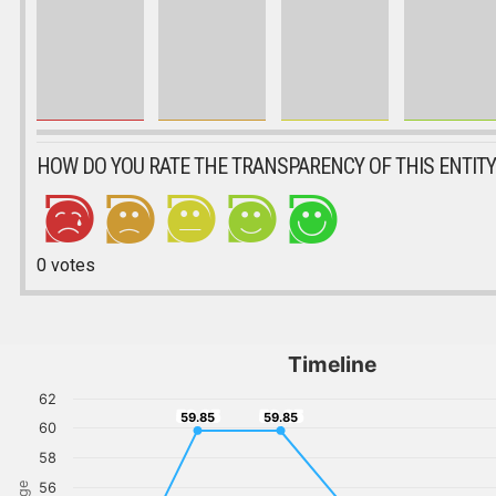
HOW DO YOU RATE THE TRANSPARENCY OF THIS ENTITY
0
votes
Timeline
62
59.85
59.85
59.85
59.85
60
58
56