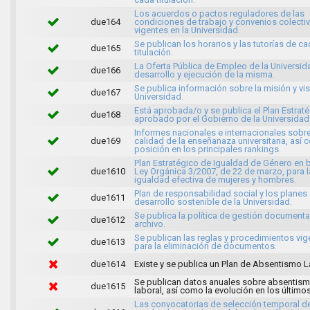
Los acuerdos o pactos reguladores de las
due164
condiciones de trabajo y convenios colecti
vigentes en la Universidad.
Se publican los horarios y las tutorías de c
due165
titulación.
La Oferta Pública de Empleo de la Universida
due166
desarrollo y ejecución de la misma.
Se publica información sobre la misión y vis
due167
Universidad.
Está aprobada/o y se publica el Plan Estrat
due168
aprobado por el Gobierno de la Universidad
Informes nacionales e internacionales sobre
due169
calidad de la enseñanaza universitaria, así
posición en los principales rankings.
Plan Estratégico de Igualdad de Género en b
due1610
Ley Orgánica 3/2007, de 22 de marzo, para l
igualdad efectiva de mujeres y hombres.
Plan de responsabilidad social y los planes
due1611
desarrollo sostenible de la Universidad.
Se publica la política de gestión documenta
due1612
archivo.
Se publican las reglas y procedimientos vig
due1613
para la eliminación de documentos.
due1614
Existe y se publica un Plan de Absentismo L
Se publican datos anuales sobre absentis
due1615
laboral, así como la evolución en los último
Las convocatorias de selección temporal d