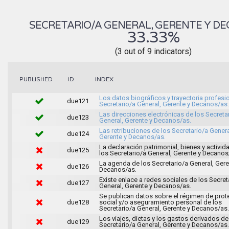
SECRETARIO/A GENERAL, GERENTE Y D
33.33%
(3 out of 9 indicators)
INDEX
PUBLISHED
ID
Los datos biográficos y trayectoria profesi
due121
Secretario/a General, Gerente y Decanos/as.
Las direcciones electrónicas de los Secreta
due123
General, Gerente y Decanos/as.
Las retribuciones de los Secretario/a Genera
due124
Gerente y Decanos/as.
La declaración patrimonial, bienes y activi
due125
los Secretario/a General, Gerente y Decanos
La agenda de los Secretario/a General, Gere
due126
Decanos/as.
Existe enlace a redes sociales de los Secret
due127
General, Gerente y Decanos/as.
Se publican datos sobre el régimen de prot
due128
social y/o aseguramiento personal de los
Secretario/a General, Gerente y Decanos/as.
Los viajes, dietas y los gastos derivados de
due129
Secretario/a General, Gerente y Decanos/as.