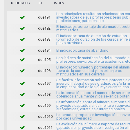
INDEX
PUBLISHED
ID
Los principales resultados relacionados con
due191
investigadora de sus profesores: tesis publ
publicaciones, patentes, etc.
El indicador: porcentaje de alumnado apro
due192
matriculados.
El indicador: tasa de duración de estudios
due193
(promedio de duración de los cursos en rela
plazo previsto)
due194
El indicador: tasa de abandono.
Los índices de satisfacción del alumnado c
due195
profesores, servicios, oferta académica, etc
El indicador: número y porcentaje del alum
due196
fuera de la comunidad y los extranjeros
matriculados en sus carreras.
Se facilita información sobre el porcentaje 
due197
inserción laboral de sus graduados y/o la 
la empleabilidad de los que ya cuenten con
La información sobre el número de sexenio
due198
obtenidos anualmente y los sexenios potenc
La información sobre el número e importe d
due199
proyectos captados anualmente en convoca
autonómicas, estatales e internacionales.
Las ayudas propias en investigación conv
due1910
por cada universidad.
La evolución del número e importe de recur
due1911
captados en proyectos de investigación el 