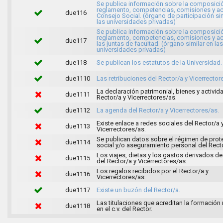
Se publica información sobre la composici
reglamento, competencias, comisiones y ac
due116
Consejo Social. (órgano de participación sim
las universidades privadas)
Se publica información sobre la composici
reglamento, competencias, comisiones y ac
due117
las juntas de facultad. (órgano similar en las
universidades privadas)
due118
Se publican los estatutos de la Universidad.
due1110
Las retribuciones del Rector/a y Vicerrector
La declaración patrimonial, bienes y activid
due1111
Rector/a y Vicerrectores/as.
due1112
La agenda del Rector/a y Vicerrectores/as.
Existe enlace a redes sociales del Rector/a 
due1113
Vicerrectores/as.
Se publican datos sobre el régimen de prot
due1114
social y/o aseguramiento personal del Recto
Los viajes, dietas y los gastos derivados de 
due1115
del Rector/a y Vicerrectores/as.
Los regalos recibidos por el Rector/a y
due1116
Vicerrectores/as.
due1117
Existe un buzón del Rector/a.
Las titulaciones que acreditan la formación
due1118
en el c.v. del Rector.