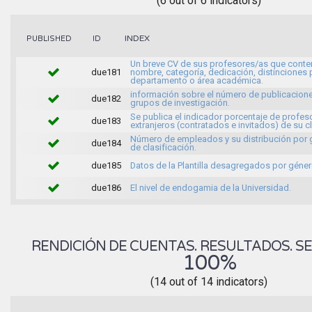
(6 out of 6 indicators)
INDEX
PUBLISHED
ID
Un breve CV de sus profesores/as que conte
due181
nombre, categoría, dedicación, distinciones 
departamento o área académica.
información sobre el número de publicacione
due182
grupos de investigación.
Se publica el indicador porcentaje de profes
due183
extranjeros (contratados e invitados) de su c
Número de empleados y su distribución por
due184
de clasificación.
due185
Datos de la Plantilla desagregados por géner
due186
El nivel de endogamia de la Universidad.
RENDICIÓN DE CUENTAS. RESULTADOS. SE
100%
(14 out of 14 indicators)