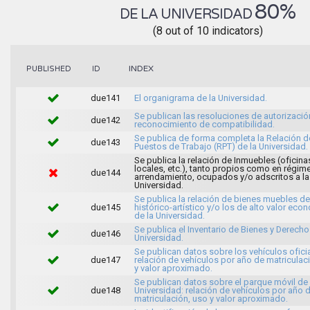
80%
DE LA UNIVERSIDAD
(8 out of 10 indicators)
INDEX
PUBLISHED
ID
due141
El organigrama de la Universidad.
Se publican las resoluciones de autorizació
due142
reconocimiento de compatibilidad.
Se publica de forma completa la Relación d
due143
Puestos de Trabajo (RPT) de la Universidad.
Se publica la relación de Inmuebles (oficina
locales, etc.), tanto propios como en régim
due144
arrendamiento, ocupados y/o adscritos a la
Universidad.
Se publica la relación de bienes muebles de
due145
histórico-artístico y/o los de alto valor ec
de la Universidad.
Se publica el Inventario de Bienes y Derecho
due146
Universidad.
Se publican datos sobre los vehículos oficia
due147
relación de vehículos por año de matriculac
y valor aproximado.
Se publican datos sobre el parque móvil de 
due148
Universidad: relación de vehículos por año 
matriculación, uso y valor aproximado.