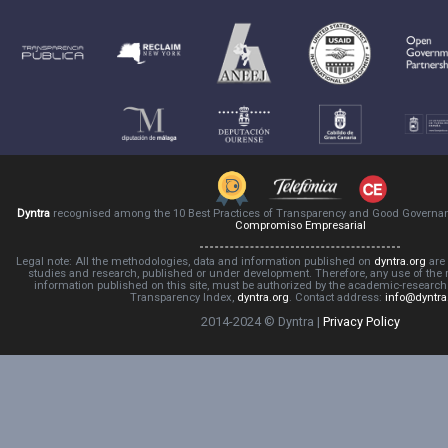
Dyntra
recognised among the 10 Best Practices of Transparency and Good Governa
Compromiso Empresarial
Legal note: All the methodologies, data and information published on
dyntra.org
are 
studies and research, published or under development. Therefore, any use of the
information published on this site, must be authorized by the academic-resear
Transparency Index,
dyntra.org
. Contact address:
info@dyntra
2014-2024 © Dyntra |
Privacy Policy