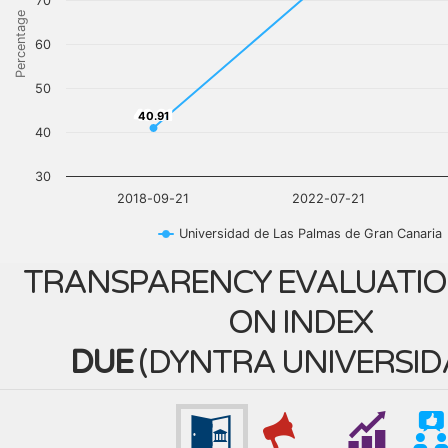
70
Percentage
60
50
40.91
40.91
40
30
2018-09-21
2022-07-21
Universidad de Las Palmas de Gran Canaria
TRANSPARENCY EVALUATIO
ON INDEX
DUE
(
DYNTRA UNIVERSID