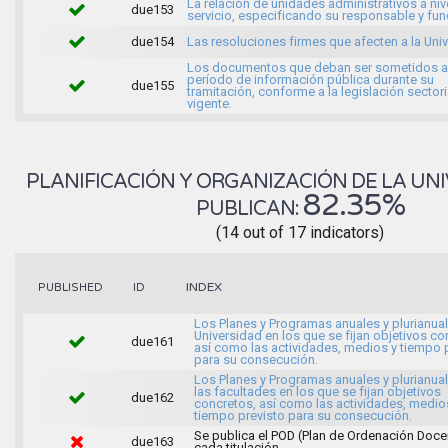
La relación de unidades administrativos a niv
due153
servicio, especificando su responsable y fu
due154
Las resoluciones firmes que afecten a la Uni
Los documentos que deban ser sometidos a
período de información pública durante su
due155
tramitación, conforme a la legislación sectori
vigente.
PLANIFICACIÓN Y ORGANIZACIÓN DE LA UNI
82.35%
PUBLICAN:
(14 out of 17 indicators)
INDEX
PUBLISHED
ID
Los Planes y Programas anuales y plurianual
Universidad en los que se fijan objetivos co
due161
así como las actividades, medios y tiempo 
para su consecución.
Los Planes y Programas anuales y plurianua
las facultades en los que se fijan objetivos
due162
concretos, así como las actividades, medio
tiempo previsto para su consecución.
Se publica el POD (Plan de Ordenación Doce
due163
cada titulación.