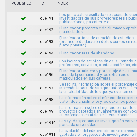
INDEX
PUBLISHED
ID
Los principales resultados relacionados con
due191
investigadora de sus profesores: tesis publ
publicaciones, patentes, etc.
El indicador: porcentaje de alumnado apro
due192
matriculados.
El indicador: tasa de duración de estudios
due193
(promedio de duración de los cursos en rela
plazo previsto)
due194
El indicador: tasa de abandono.
Los índices de satisfacción del alumnado c
due195
profesores, servicios, oferta académica, etc
El indicador: número y porcentaje del alum
due196
fuera de la comunidad y los extranjeros
matriculados en sus carreras.
Se facilita información sobre el porcentaje 
due197
inserción laboral de sus graduados y/o la 
la empleabilidad de los que ya cuenten con
La información sobre el número de sexenio
due198
obtenidos anualmente y los sexenios potenc
La información sobre el número e importe d
due199
proyectos captados anualmente en convoca
autonómicas, estatales e internacionales.
Las ayudas propias en investigación conv
due1910
por cada universidad.
La evolución del número e importe de recur
due1911
captados en proyectos de investigación el 