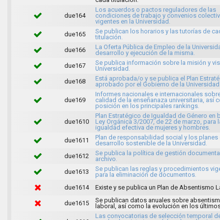
Los acuerdos o pactos reguladores de las
due164
condiciones de trabajo y convenios colecti
vigentes en la Universidad.
Se publican los horarios y las tutorías de c
due165
titulación.
La Oferta Pública de Empleo de la Universida
due166
desarrollo y ejecución de la misma.
Se publica información sobre la misión y vis
due167
Universidad.
Está aprobada/o y se publica el Plan Estrat
due168
aprobado por el Gobierno de la Universidad
Informes nacionales e internacionales sobre
due169
calidad de la enseñanaza universitaria, así
posición en los principales rankings.
Plan Estratégico de Igualdad de Género en b
due1610
Ley Orgánica 3/2007, de 22 de marzo, para l
igualdad efectiva de mujeres y hombres.
Plan de responsabilidad social y los planes
due1611
desarrollo sostenible de la Universidad.
Se publica la política de gestión documenta
due1612
archivo.
Se publican las reglas y procedimientos vig
due1613
para la eliminación de documentos.
due1614
Existe y se publica un Plan de Absentismo L
Se publican datos anuales sobre absentis
due1615
laboral, así como la evolución en los último
Las convocatorias de selección temporal d