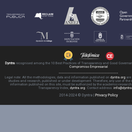
Dyntra
recognised among the 10 Best Practices of Transparency and Good Governa
Compromiso Empresarial
Legal note: All the methodologies, data and information published on
dyntra.org
are 
studies and research, published or under development. Therefore, any use of the
information published on this site, must be authorized by the academic-resear
Transparency Index,
dyntra.org
. Contact address:
info@dyntra
2014-2024 © Dyntra |
Privacy Policy