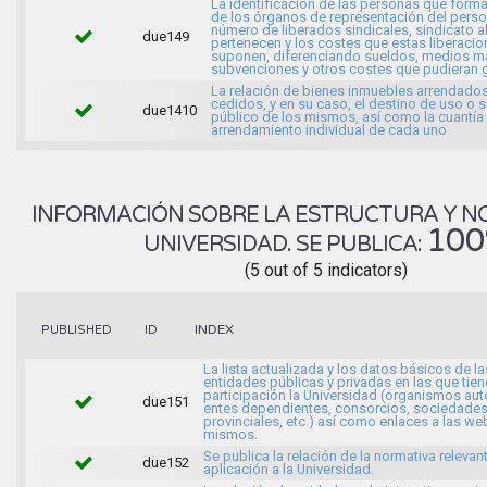
La identificación de las personas que forma
de los órganos de representación del person
número de liberados sindicales, sindicato a
due149
pertenecen y los costes que estas liberaci
suponen, diferenciando sueldos, medios ma
subvenciones y otros costes que pudieran g
La relación de bienes inmuebles arrendados
cedidos, y en su caso, el destino de uso o s
due1410
público de los mismos, así como la cuantía
arrendamiento individual de cada uno.
INFORMACIÓN SOBRE LA ESTRUCTURA Y N
10
UNIVERSIDAD. SE PUBLICA:
(5 out of 5 indicators)
INDEX
PUBLISHED
ID
La lista actualizada y los datos básicos de la
entidades públicas y privadas en las que tien
participación la Universidad (organismos a
due151
entes dependientes, consorcios, sociedade
provinciales, etc.) así como enlaces a las we
mismos.
Se publica la relación de la normativa relevan
due152
aplicación a la Universidad.