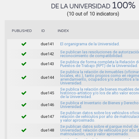
100%
DE LA UNIVERSIDAD
(10 out of 10 indicators)
INDEX
PUBLISHED
ID
due141
El organigrama de la Universidad.
Se publican las resoluciones de autorizació
due142
reconocimiento de compatibilidad.
Se publica de forma completa la Relación d
due143
Puestos de Trabajo (RPT) de la Universidad.
Se publica la relación de Inmuebles (oficina
locales, etc.), tanto propios como en régim
due144
arrendamiento, ocupados y/o adscritos a la
Universidad.
Se publica la relación de bienes muebles de
due145
histórico-artístico y/o los de alto valor ec
de la Universidad.
Se publica el Inventario de Bienes y Derecho
due146
Universidad.
Se publican datos sobre los vehículos oficia
due147
relación de vehículos por año de matriculac
y valor aproximado.
Se publican datos sobre el parque móvil de 
due148
Universidad: relación de vehículos por año 
matriculación, uso y valor aproximado.