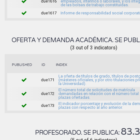
due1616
empleados, interinos o laborales, y los inte
de las bolsas de trabajo constituidas.
due1617
Informe de responsabilidad social corporati
OFERTA Y DEMANDA ACADÉMICA. SE PUBL
(3 out of 3 indicators)
INDEX
PUBLISHED
ID
La oferta de títulos de grado, títulos de pos
due171
(másteres oficiales, y por otro títulaciones p
la Universidad).
El número total de solicitudes de matrícula
due172
demandadas en relación con el número total 
plazas ofertadas.
El indicador porcentaje y evolución de la d
due173
plazas con respecto al año anterior.
83.
PROFESORADO. SE PUBLICA: