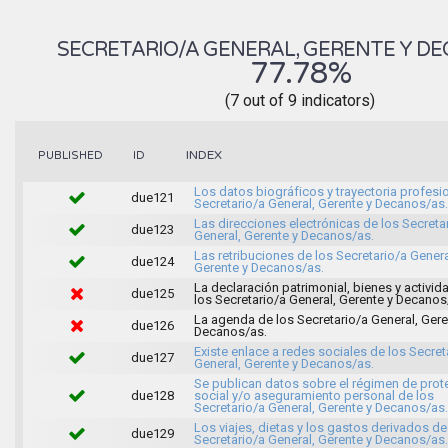
SECRETARIO/A GENERAL, GERENTE Y D
77.78%
(7 out of 9 indicators)
INDEX
PUBLISHED
ID
Los datos biográficos y trayectoria profesi
due121
Secretario/a General, Gerente y Decanos/as.
Las direcciones electrónicas de los Secreta
due123
General, Gerente y Decanos/as.
Las retribuciones de los Secretario/a Genera
due124
Gerente y Decanos/as.
La declaración patrimonial, bienes y activi
due125
los Secretario/a General, Gerente y Decanos
La agenda de los Secretario/a General, Gere
due126
Decanos/as.
Existe enlace a redes sociales de los Secret
due127
General, Gerente y Decanos/as.
Se publican datos sobre el régimen de prot
due128
social y/o aseguramiento personal de los
Secretario/a General, Gerente y Decanos/as.
Los viajes, dietas y los gastos derivados de
due129
Secretario/a General, Gerente y Decanos/as.