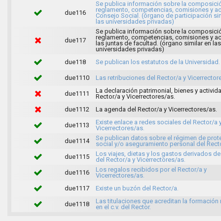
Se publica información sobre la composici
reglamento, competencias, comisiones y ac
due116
Consejo Social. (órgano de participación sim
las universidades privadas)
Se publica información sobre la composici
reglamento, competencias, comisiones y ac
due117
las juntas de facultad. (órgano similar en las
universidades privadas)
due118
Se publican los estatutos de la Universidad.
due1110
Las retribuciones del Rector/a y Vicerrector
La declaración patrimonial, bienes y activid
due1111
Rector/a y Vicerrectores/as.
due1112
La agenda del Rector/a y Vicerrectores/as.
Existe enlace a redes sociales del Rector/a 
due1113
Vicerrectores/as.
Se publican datos sobre el régimen de prot
due1114
social y/o aseguramiento personal del Recto
Los viajes, dietas y los gastos derivados de 
due1115
del Rector/a y Vicerrectores/as.
Los regalos recibidos por el Rector/a y
due1116
Vicerrectores/as.
due1117
Existe un buzón del Rector/a.
Las titulaciones que acreditan la formación
due1118
en el c.v. del Rector.