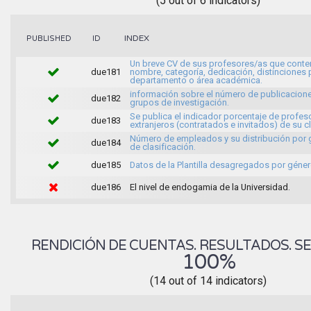
(5 out of 6 indicators)
INDEX
PUBLISHED
ID
Un breve CV de sus profesores/as que conte
due181
nombre, categoría, dedicación, distinciones 
departamento o área académica.
información sobre el número de publicacione
due182
grupos de investigación.
Se publica el indicador porcentaje de profes
due183
extranjeros (contratados e invitados) de su c
Número de empleados y su distribución por
due184
de clasificación.
due185
Datos de la Plantilla desagregados por géner
due186
El nivel de endogamia de la Universidad.
RENDICIÓN DE CUENTAS. RESULTADOS. SE
100%
(14 out of 14 indicators)