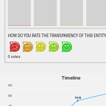
HOW DO YOU RATE THE TRANSPARENCY OF THIS ENTITY
0
votes
Timeline
90
80
75.15
75.15