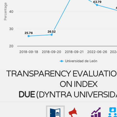
43.79
43.79
Percentage
4
40
30
26.52
26.52
25.76
25.76
20
2018-09-18
2018-09-20
2018-09-21
2022-06-26
202
Universidad de León
TRANSPARENCY EVALUATIO
ON INDEX
DUE
(
DYNTRA UNIVERSID