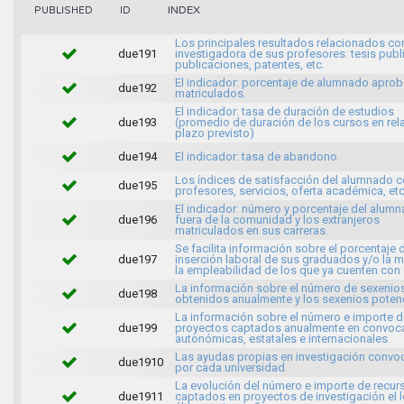
INDEX
PUBLISHED
ID
Los principales resultados relacionados con
due191
investigadora de sus profesores: tesis publ
publicaciones, patentes, etc.
El indicador: porcentaje de alumnado apro
due192
matriculados.
El indicador: tasa de duración de estudios
due193
(promedio de duración de los cursos en rela
plazo previsto)
due194
El indicador: tasa de abandono.
Los índices de satisfacción del alumnado c
due195
profesores, servicios, oferta académica, etc
El indicador: número y porcentaje del alum
due196
fuera de la comunidad y los extranjeros
matriculados en sus carreras.
Se facilita información sobre el porcentaje 
due197
inserción laboral de sus graduados y/o la 
la empleabilidad de los que ya cuenten con
La información sobre el número de sexenio
due198
obtenidos anualmente y los sexenios potenc
La información sobre el número e importe d
due199
proyectos captados anualmente en convoca
autonómicas, estatales e internacionales.
Las ayudas propias en investigación conv
due1910
por cada universidad.
La evolución del número e importe de recur
due1911
captados en proyectos de investigación el 