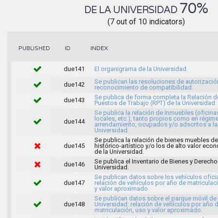
70%
DE LA UNIVERSIDAD
(7 out of 10 indicators)
INDEX
PUBLISHED
ID
due141
El organigrama de la Universidad.
Se publican las resoluciones de autorizació
due142
reconocimiento de compatibilidad.
Se publica de forma completa la Relación d
due143
Puestos de Trabajo (RPT) de la Universidad.
Se publica la relación de Inmuebles (oficina
locales, etc.), tanto propios como en régim
due144
arrendamiento, ocupados y/o adscritos a la
Universidad.
Se publica la relación de bienes muebles de
due145
histórico-artístico y/o los de alto valor ec
de la Universidad.
Se publica el Inventario de Bienes y Derecho
due146
Universidad.
Se publican datos sobre los vehículos oficia
due147
relación de vehículos por año de matriculac
y valor aproximado.
Se publican datos sobre el parque móvil de 
due148
Universidad: relación de vehículos por año 
matriculación, uso y valor aproximado.