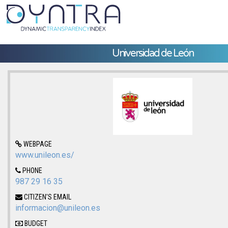
Universidad de León
WEBPAGE
www.unileon.es/
PHONE
987 29 16 35
CITIZEN'S EMAIL
informacion@unileon.es
BUDGET