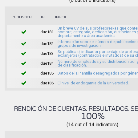
(6 out of 6 indicators)
INDEX
PUBLISHED
ID
Un breve CV de sus profesores/as que conte
due181
nombre, categoría, dedicación, distinciones 
departamento o área académica.
información sobre el número de publicacione
due182
grupos de investigación.
Se publica el indicador porcentaje de profes
due183
extranjeros (contratados e invitados) de su c
Número de empleados y su distribución por
due184
de clasificación.
due185
Datos de la Plantilla desagregados por géner
due186
El nivel de endogamia de la Universidad.
RENDICIÓN DE CUENTAS. RESULTADOS. SE
100%
(14 out of 14 indicators)