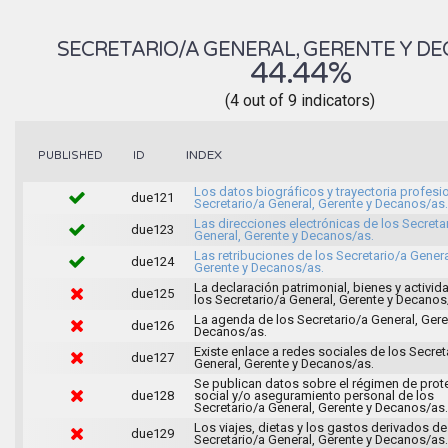
SECRETARIO/A GENERAL, GERENTE Y D
44.44%
(4 out of 9 indicators)
INDEX
PUBLISHED
ID
Los datos biográficos y trayectoria profesi
due121
Secretario/a General, Gerente y Decanos/as.
Las direcciones electrónicas de los Secreta
due123
General, Gerente y Decanos/as.
Las retribuciones de los Secretario/a Genera
due124
Gerente y Decanos/as.
La declaración patrimonial, bienes y activi
due125
los Secretario/a General, Gerente y Decanos
La agenda de los Secretario/a General, Gere
due126
Decanos/as.
Existe enlace a redes sociales de los Secret
due127
General, Gerente y Decanos/as.
Se publican datos sobre el régimen de prot
due128
social y/o aseguramiento personal de los
Secretario/a General, Gerente y Decanos/as.
Los viajes, dietas y los gastos derivados de
due129
Secretario/a General, Gerente y Decanos/as.