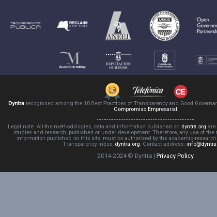
Dyntra
recognised among the 10 Best Practices of Transparency and Good Governa
Compromiso Empresarial
Legal note: All the methodologies, data and information published on
dyntra.org
are 
studies and research, published or under development. Therefore, any use of the
information published on this site, must be authorized by the academic-resear
Transparency Index,
dyntra.org
. Contact address:
info@dyntra
2014-2024 © Dyntra |
Privacy Policy