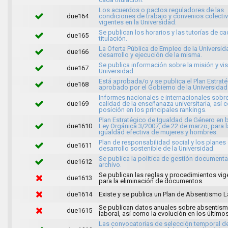
Los acuerdos o pactos reguladores de las
due164
condiciones de trabajo y convenios colecti
vigentes en la Universidad.
Se publican los horarios y las tutorías de c
due165
titulación.
La Oferta Pública de Empleo de la Universida
due166
desarrollo y ejecución de la misma.
Se publica información sobre la misión y vis
due167
Universidad.
Está aprobada/o y se publica el Plan Estrat
due168
aprobado por el Gobierno de la Universidad
Informes nacionales e internacionales sobre
due169
calidad de la enseñanaza universitaria, así
posición en los principales rankings.
Plan Estratégico de Igualdad de Género en b
due1610
Ley Orgánica 3/2007, de 22 de marzo, para l
igualdad efectiva de mujeres y hombres.
Plan de responsabilidad social y los planes
due1611
desarrollo sostenible de la Universidad.
Se publica la política de gestión documenta
due1612
archivo.
Se publican las reglas y procedimientos vig
due1613
para la eliminación de documentos.
due1614
Existe y se publica un Plan de Absentismo L
Se publican datos anuales sobre absentis
due1615
laboral, así como la evolución en los último
Las convocatorias de selección temporal d