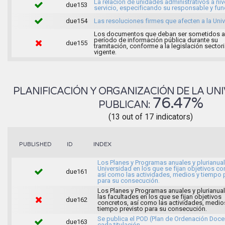
La relación de unidades administrativos a niv
due153
servicio, especificando su responsable y fu
due154
Las resoluciones firmes que afecten a la Uni
Los documentos que deban ser sometidos a
período de información pública durante su
due155
tramitación, conforme a la legislación sectori
vigente.
PLANIFICACIÓN Y ORGANIZACIÓN DE LA UNI
76.47%
PUBLICAN:
(13 out of 17 indicators)
INDEX
PUBLISHED
ID
Los Planes y Programas anuales y plurianual
Universidad en los que se fijan objetivos co
due161
así como las actividades, medios y tiempo 
para su consecución.
Los Planes y Programas anuales y plurianua
las facultades en los que se fijan objetivos
due162
concretos, así como las actividades, medio
tiempo previsto para su consecución.
Se publica el POD (Plan de Ordenación Doce
due163
cada titulación.