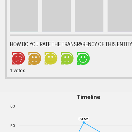
HOW DO YOU RATE THE TRANSPARENCY OF THIS ENTITY
1
votes
Timeline
60
51.52
51.52
50