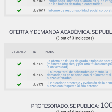
due1616
empleados, interinos o laborales, y los inte
de las bolsas de trabajo constituidas.
due1617
Informe de responsabilidad social corporati
OFERTA Y DEMANDA ACADÉMICA. SE PUBL
(3 out of 3 indicators)
INDEX
PUBLISHED
ID
La oferta de títulos de grado, títulos de pos
due171
(másteres oficiales, y por otro títulaciones p
la Universidad).
El número total de solicitudes de matrícula
due172
demandadas en relación con el número total 
plazas ofertadas.
El indicador porcentaje y evolución de la d
due173
plazas con respecto al año anterior.
10
PROFESORADO. SE PUBLICA: