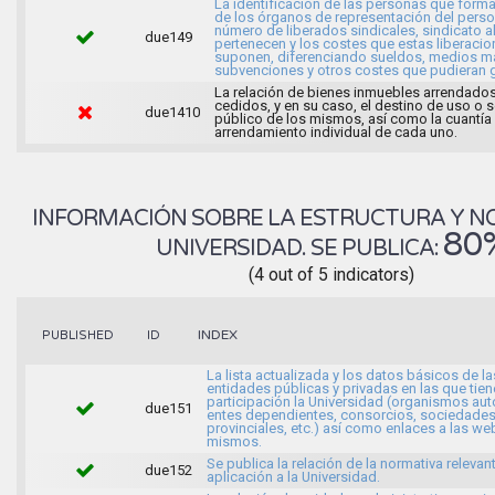
La identificación de las personas que forma
de los órganos de representación del person
número de liberados sindicales, sindicato a
due149
pertenecen y los costes que estas liberaci
suponen, diferenciando sueldos, medios ma
subvenciones y otros costes que pudieran g
La relación de bienes inmuebles arrendados
cedidos, y en su caso, el destino de uso o s
due1410
público de los mismos, así como la cuantía
arrendamiento individual de cada uno.
INFORMACIÓN SOBRE LA ESTRUCTURA Y N
80
UNIVERSIDAD. SE PUBLICA:
(4 out of 5 indicators)
INDEX
PUBLISHED
ID
La lista actualizada y los datos básicos de la
entidades públicas y privadas en las que tien
participación la Universidad (organismos a
due151
entes dependientes, consorcios, sociedade
provinciales, etc.) así como enlaces a las we
mismos.
Se publica la relación de la normativa relevan
due152
aplicación a la Universidad.