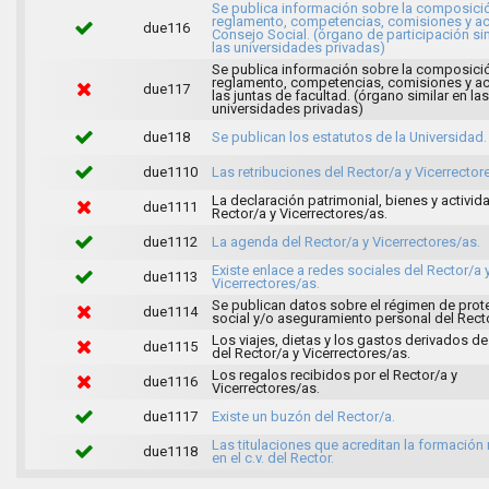
Se publica información sobre la composici
reglamento, competencias, comisiones y ac
due116
Consejo Social. (órgano de participación sim
las universidades privadas)
Se publica información sobre la composici
reglamento, competencias, comisiones y ac
due117
las juntas de facultad. (órgano similar en las
universidades privadas)
due118
Se publican los estatutos de la Universidad.
due1110
Las retribuciones del Rector/a y Vicerrector
La declaración patrimonial, bienes y activid
due1111
Rector/a y Vicerrectores/as.
due1112
La agenda del Rector/a y Vicerrectores/as.
Existe enlace a redes sociales del Rector/a 
due1113
Vicerrectores/as.
Se publican datos sobre el régimen de prot
due1114
social y/o aseguramiento personal del Recto
Los viajes, dietas y los gastos derivados de 
due1115
del Rector/a y Vicerrectores/as.
Los regalos recibidos por el Rector/a y
due1116
Vicerrectores/as.
due1117
Existe un buzón del Rector/a.
Las titulaciones que acreditan la formación
due1118
en el c.v. del Rector.