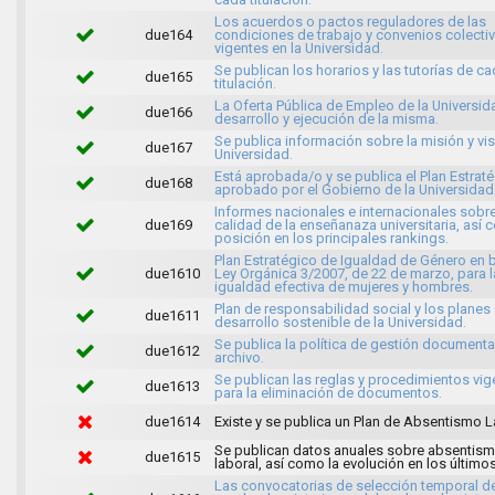
Los acuerdos o pactos reguladores de las
due164
condiciones de trabajo y convenios colecti
vigentes en la Universidad.
Se publican los horarios y las tutorías de c
due165
titulación.
La Oferta Pública de Empleo de la Universida
due166
desarrollo y ejecución de la misma.
Se publica información sobre la misión y vis
due167
Universidad.
Está aprobada/o y se publica el Plan Estrat
due168
aprobado por el Gobierno de la Universidad
Informes nacionales e internacionales sobre
due169
calidad de la enseñanaza universitaria, así
posición en los principales rankings.
Plan Estratégico de Igualdad de Género en b
due1610
Ley Orgánica 3/2007, de 22 de marzo, para l
igualdad efectiva de mujeres y hombres.
Plan de responsabilidad social y los planes
due1611
desarrollo sostenible de la Universidad.
Se publica la política de gestión documenta
due1612
archivo.
Se publican las reglas y procedimientos vig
due1613
para la eliminación de documentos.
due1614
Existe y se publica un Plan de Absentismo L
Se publican datos anuales sobre absentis
due1615
laboral, así como la evolución en los último
Las convocatorias de selección temporal d