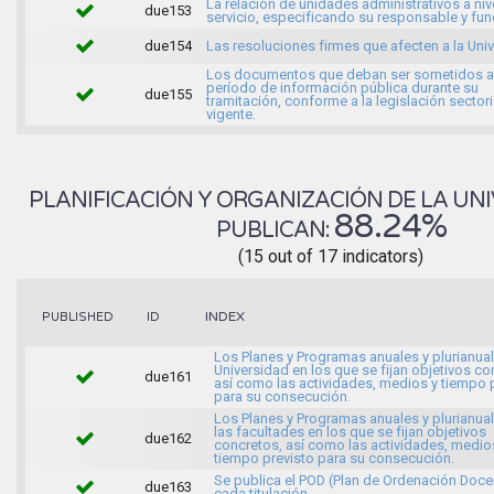
La relación de unidades administrativos a niv
due153
servicio, especificando su responsable y fu
due154
Las resoluciones firmes que afecten a la Uni
Los documentos que deban ser sometidos a
período de información pública durante su
due155
tramitación, conforme a la legislación sectori
vigente.
PLANIFICACIÓN Y ORGANIZACIÓN DE LA UNI
88.24%
PUBLICAN:
(15 out of 17 indicators)
INDEX
PUBLISHED
ID
Los Planes y Programas anuales y plurianual
Universidad en los que se fijan objetivos co
due161
así como las actividades, medios y tiempo 
para su consecución.
Los Planes y Programas anuales y plurianua
las facultades en los que se fijan objetivos
due162
concretos, así como las actividades, medio
tiempo previsto para su consecución.
Se publica el POD (Plan de Ordenación Doce
due163
cada titulación.