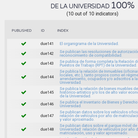
100%
DE LA UNIVERSIDAD
(10 out of 10 indicators)
INDEX
PUBLISHED
ID
due141
El organigrama de la Universidad.
Se publican las resoluciones de autorizació
due142
reconocimiento de compatibilidad.
Se publica de forma completa la Relación d
due143
Puestos de Trabajo (RPT) de la Universidad.
Se publica la relación de Inmuebles (oficina
locales, etc.), tanto propios como en régim
due144
arrendamiento, ocupados y/o adscritos a la
Universidad.
Se publica la relación de bienes muebles de
due145
histórico-artístico y/o los de alto valor ec
de la Universidad.
Se publica el Inventario de Bienes y Derecho
due146
Universidad.
Se publican datos sobre los vehículos oficia
due147
relación de vehículos por año de matriculac
y valor aproximado.
Se publican datos sobre el parque móvil de 
due148
Universidad: relación de vehículos por año 
matriculación, uso y valor aproximado.