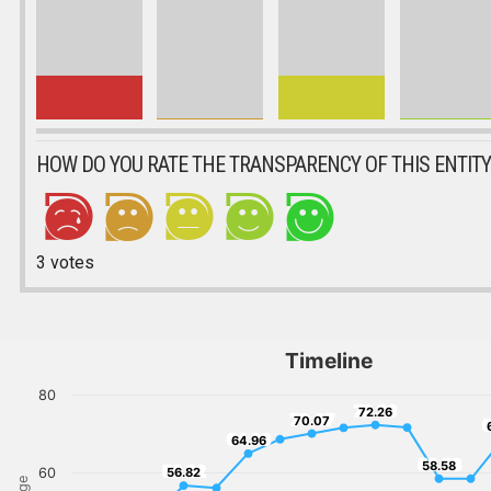
HOW DO YOU RATE THE TRANSPARENCY OF THIS ENTITY
3
votes
Timeline
80
72.26
72.26
70.07
70.07
6
64.96
64.96
58.58
58.58
56.82
60
56.82