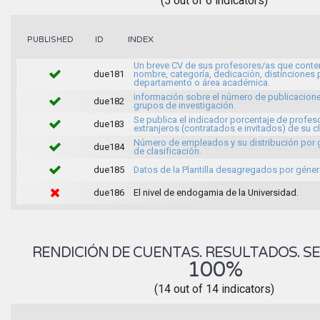
(5 out of 6 indicators)
INDEX
PUBLISHED
ID
Un breve CV de sus profesores/as que conte
due181
nombre, categoría, dedicación, distinciones 
departamento o área académica.
información sobre el número de publicacione
due182
grupos de investigación.
Se publica el indicador porcentaje de profes
due183
extranjeros (contratados e invitados) de su c
Número de empleados y su distribución por
due184
de clasificación.
due185
Datos de la Plantilla desagregados por géner
due186
El nivel de endogamia de la Universidad.
RENDICIÓN DE CUENTAS. RESULTADOS. SE
100%
(14 out of 14 indicators)