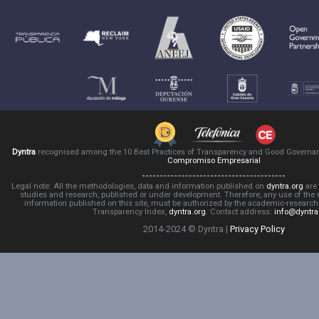
Dyntra
recognised among the 10 Best Practices of Transparency and Good Governa
Compromiso Empresarial
Legal note: All the methodologies, data and information published on
dyntra.org
are 
studies and research, published or under development. Therefore, any use of the
information published on this site, must be authorized by the academic-resear
Transparency Index,
dyntra.org
. Contact address:
info@dyntra
2014-2024 © Dyntra |
Privacy Policy