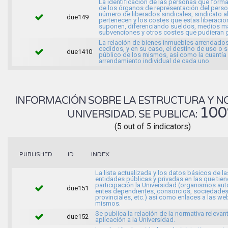
La identificación de las personas que forma
de los órganos de representación del person
número de liberados sindicales, sindicato a
due149
pertenecen y los costes que estas liberaci
suponen, diferenciando sueldos, medios ma
subvenciones y otros costes que pudieran g
La relación de bienes inmuebles arrendados
cedidos, y en su caso, el destino de uso o s
due1410
público de los mismos, así como la cuantía
arrendamiento individual de cada uno.
INFORMACIÓN SOBRE LA ESTRUCTURA Y N
10
UNIVERSIDAD. SE PUBLICA:
(5 out of 5 indicators)
INDEX
PUBLISHED
ID
La lista actualizada y los datos básicos de la
entidades públicas y privadas en las que tien
participación la Universidad (organismos a
due151
entes dependientes, consorcios, sociedade
provinciales, etc.) así como enlaces a las we
mismos.
Se publica la relación de la normativa relevan
due152
aplicación a la Universidad.