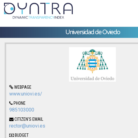
Universidad de Oviedo
WEBPAGE
www.uniovi.es/
PHONE
985103000
CITIZEN'S EMAIL
rector@uniovi.es
BUDGET