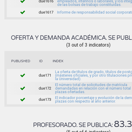
due1616
empleados, interinos o laborales, y los inte
de las bolsas de trabajo constituidas.
due1617
Informe de responsabilidad social corporati
OFERTA Y DEMANDA ACADÉMICA. SE PUBL
(3 out of 3 indicators)
INDEX
PUBLISHED
ID
La oferta de títulos de grado, títulos de pos
due171
(másteres oficiales, y por otro títulaciones p
la Universidad).
El número total de solicitudes de matrícula
due172
demandadas en relación con el número total 
plazas ofertadas.
El indicador porcentaje y evolución de la d
due173
plazas con respecto al año anterior.
83.
PROFESORADO. SE PUBLICA: