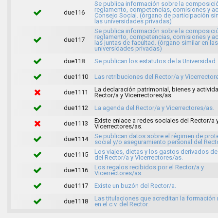
Se publica información sobre la composici
reglamento, competencias, comisiones y ac
due116
Consejo Social. (órgano de participación sim
las universidades privadas)
Se publica información sobre la composici
reglamento, competencias, comisiones y ac
due117
las juntas de facultad. (órgano similar en las
universidades privadas)
due118
Se publican los estatutos de la Universidad.
due1110
Las retribuciones del Rector/a y Vicerrector
La declaración patrimonial, bienes y activid
due1111
Rector/a y Vicerrectores/as.
due1112
La agenda del Rector/a y Vicerrectores/as.
Existe enlace a redes sociales del Rector/a 
due1113
Vicerrectores/as.
Se publican datos sobre el régimen de prot
due1114
social y/o aseguramiento personal del Recto
Los viajes, dietas y los gastos derivados de 
due1115
del Rector/a y Vicerrectores/as.
Los regalos recibidos por el Rector/a y
due1116
Vicerrectores/as.
due1117
Existe un buzón del Rector/a.
Las titulaciones que acreditan la formación
due1118
en el c.v. del Rector.