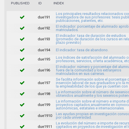
INDEX
PUBLISHED
ID
Los principales resultados relacionados con
due191
investigadora de sus profesores: tesis publ
publicaciones, patentes, etc.
El indicador: porcentaje de alumnado apro
due192
matriculados.
El indicador: tasa de duración de estudios
due193
(promedio de duración de los cursos en rela
plazo previsto)
due194
El indicador: tasa de abandono.
Los índices de satisfacción del alumnado c
due195
profesores, servicios, oferta académica, etc
El indicador: número y porcentaje del alum
due196
fuera de la comunidad y los extranjeros
matriculados en sus carreras.
Se facilita información sobre el porcentaje 
due197
inserción laboral de sus graduados y/o la 
la empleabilidad de los que ya cuenten con
La información sobre el número de sexenio
due198
obtenidos anualmente y los sexenios potenc
La información sobre el número e importe d
due199
proyectos captados anualmente en convoca
autonómicas, estatales e internacionales.
Las ayudas propias en investigación conv
due1910
por cada universidad.
La evolución del número e importe de recur
due1911
captados en proyectos de investigación el 