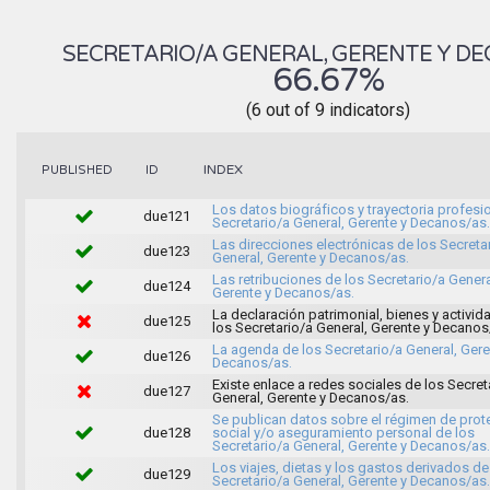
SECRETARIO/A GENERAL, GERENTE Y D
66.67%
(6 out of 9 indicators)
INDEX
PUBLISHED
ID
Los datos biográficos y trayectoria profesi
due121
Secretario/a General, Gerente y Decanos/as.
Las direcciones electrónicas de los Secreta
due123
General, Gerente y Decanos/as.
Las retribuciones de los Secretario/a Genera
due124
Gerente y Decanos/as.
La declaración patrimonial, bienes y activi
due125
los Secretario/a General, Gerente y Decanos
La agenda de los Secretario/a General, Gere
due126
Decanos/as.
Existe enlace a redes sociales de los Secret
due127
General, Gerente y Decanos/as.
Se publican datos sobre el régimen de prot
due128
social y/o aseguramiento personal de los
Secretario/a General, Gerente y Decanos/as.
Los viajes, dietas y los gastos derivados de
due129
Secretario/a General, Gerente y Decanos/as.