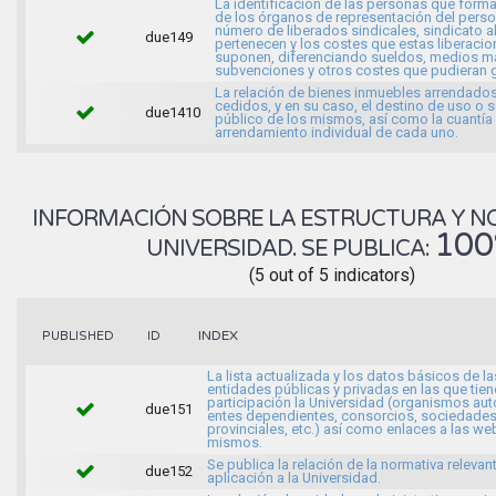
La identificación de las personas que forma
de los órganos de representación del person
número de liberados sindicales, sindicato a
due149
pertenecen y los costes que estas liberaci
suponen, diferenciando sueldos, medios ma
subvenciones y otros costes que pudieran g
La relación de bienes inmuebles arrendados
cedidos, y en su caso, el destino de uso o s
due1410
público de los mismos, así como la cuantía
arrendamiento individual de cada uno.
INFORMACIÓN SOBRE LA ESTRUCTURA Y N
10
UNIVERSIDAD. SE PUBLICA:
(5 out of 5 indicators)
INDEX
PUBLISHED
ID
La lista actualizada y los datos básicos de la
entidades públicas y privadas en las que tien
participación la Universidad (organismos a
due151
entes dependientes, consorcios, sociedade
provinciales, etc.) así como enlaces a las we
mismos.
Se publica la relación de la normativa relevan
due152
aplicación a la Universidad.