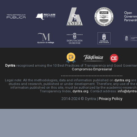
Dyntra
recognised among the 10 Best Practices of Transparency and Good Governa
Compromiso Empresarial
Legal note: All the methodologies, data and information published on
dyntra.org
are 
studies and research, published or under development. Therefore, any use of the
information published on this site, must be authorized by the academic-resear
Transparency Index,
dyntra.org
. Contact address:
info@dyntra
2014-2024 © Dyntra |
Privacy Policy