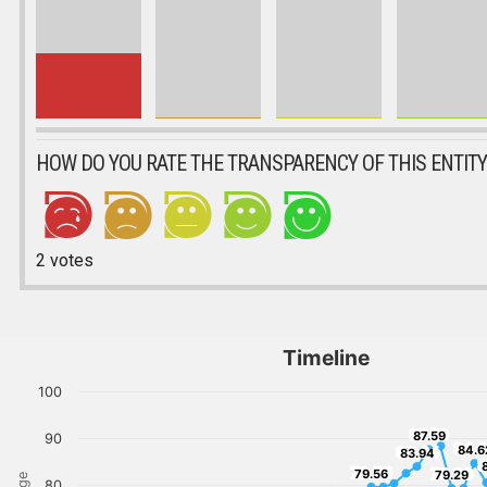
HOW DO YOU RATE THE TRANSPARENCY OF THIS ENTITY
2
votes
Timeline
100
87.59
87.59
90
84.
83.94
84.6
83.94
8
79.56
79.29
79.56
79.29
80