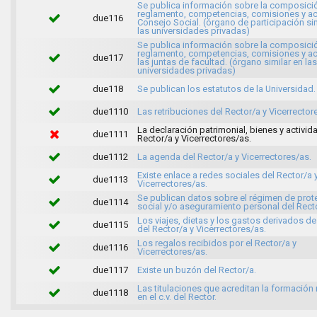
Se publica información sobre la composici
reglamento, competencias, comisiones y ac
due116
Consejo Social. (órgano de participación sim
las universidades privadas)
Se publica información sobre la composici
reglamento, competencias, comisiones y ac
due117
las juntas de facultad. (órgano similar en las
universidades privadas)
due118
Se publican los estatutos de la Universidad.
due1110
Las retribuciones del Rector/a y Vicerrector
La declaración patrimonial, bienes y activid
due1111
Rector/a y Vicerrectores/as.
due1112
La agenda del Rector/a y Vicerrectores/as.
Existe enlace a redes sociales del Rector/a 
due1113
Vicerrectores/as.
Se publican datos sobre el régimen de prot
due1114
social y/o aseguramiento personal del Recto
Los viajes, dietas y los gastos derivados de 
due1115
del Rector/a y Vicerrectores/as.
Los regalos recibidos por el Rector/a y
due1116
Vicerrectores/as.
due1117
Existe un buzón del Rector/a.
Las titulaciones que acreditan la formación
due1118
en el c.v. del Rector.