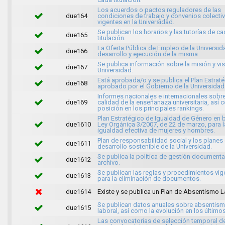
Los acuerdos o pactos reguladores de las
due164
condiciones de trabajo y convenios colecti
vigentes en la Universidad.
Se publican los horarios y las tutorías de c
due165
titulación.
La Oferta Pública de Empleo de la Universida
due166
desarrollo y ejecución de la misma.
Se publica información sobre la misión y vis
due167
Universidad.
Está aprobada/o y se publica el Plan Estrat
due168
aprobado por el Gobierno de la Universidad
Informes nacionales e internacionales sobre
due169
calidad de la enseñanaza universitaria, así
posición en los principales rankings.
Plan Estratégico de Igualdad de Género en b
due1610
Ley Orgánica 3/2007, de 22 de marzo, para l
igualdad efectiva de mujeres y hombres.
Plan de responsabilidad social y los planes
due1611
desarrollo sostenible de la Universidad.
Se publica la política de gestión documenta
due1612
archivo.
Se publican las reglas y procedimientos vig
due1613
para la eliminación de documentos.
due1614
Existe y se publica un Plan de Absentismo L
Se publican datos anuales sobre absentis
due1615
laboral, así como la evolución en los último
Las convocatorias de selección temporal d