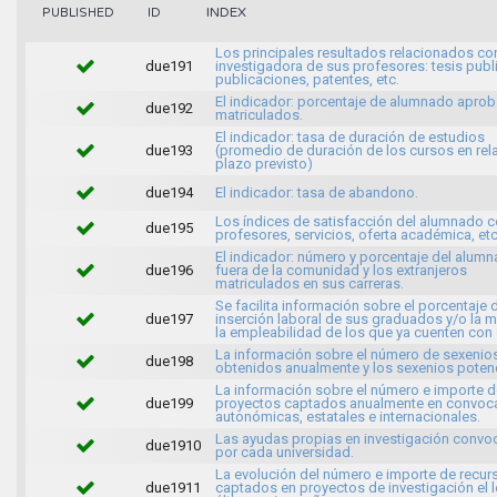
INDEX
PUBLISHED
ID
Los principales resultados relacionados con
due191
investigadora de sus profesores: tesis publ
publicaciones, patentes, etc.
El indicador: porcentaje de alumnado apro
due192
matriculados.
El indicador: tasa de duración de estudios
due193
(promedio de duración de los cursos en rela
plazo previsto)
due194
El indicador: tasa de abandono.
Los índices de satisfacción del alumnado c
due195
profesores, servicios, oferta académica, etc
El indicador: número y porcentaje del alum
due196
fuera de la comunidad y los extranjeros
matriculados en sus carreras.
Se facilita información sobre el porcentaje 
due197
inserción laboral de sus graduados y/o la 
la empleabilidad de los que ya cuenten con
La información sobre el número de sexenio
due198
obtenidos anualmente y los sexenios potenc
La información sobre el número e importe d
due199
proyectos captados anualmente en convoca
autonómicas, estatales e internacionales.
Las ayudas propias en investigación conv
due1910
por cada universidad.
La evolución del número e importe de recur
due1911
captados en proyectos de investigación el 