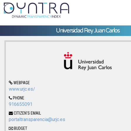
Universidad Rey Juan Carlos
WEBPAGE
www.urjc.es/
PHONE
916655091
CITIZEN'S EMAIL
portaltransparencia@urjc.es
BUDGET