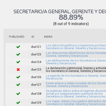
SECRETARIO/A GENERAL, GERENTE Y D
88.89%
(8 out of 9 indicators)
INDEX
PUBLISHED
ID
Los datos biográficos y trayectoria profesi
due121
Secretario/a General, Gerente y Decanos/as.
Las direcciones electrónicas de los Secreta
due123
General, Gerente y Decanos/as.
Las retribuciones de los Secretario/a Genera
due124
Gerente y Decanos/as.
La declaración patrimonial, bienes y activi
due125
los Secretario/a General, Gerente y Decanos
La agenda de los Secretario/a General, Gere
due126
Decanos/as.
Existe enlace a redes sociales de los Secret
due127
General, Gerente y Decanos/as.
Se publican datos sobre el régimen de prot
due128
social y/o aseguramiento personal de los
Secretario/a General, Gerente y Decanos/as.
Los viajes, dietas y los gastos derivados de
due129
Secretario/a General, Gerente y Decanos/as.