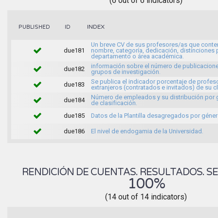
(6 out of 6 indicators)
INDEX
PUBLISHED
ID
Un breve CV de sus profesores/as que conte
due181
nombre, categoría, dedicación, distinciones 
departamento o área académica.
información sobre el número de publicacione
due182
grupos de investigación.
Se publica el indicador porcentaje de profes
due183
extranjeros (contratados e invitados) de su c
Número de empleados y su distribución por
due184
de clasificación.
due185
Datos de la Plantilla desagregados por géner
due186
El nivel de endogamia de la Universidad.
RENDICIÓN DE CUENTAS. RESULTADOS. SE
100%
(14 out of 14 indicators)