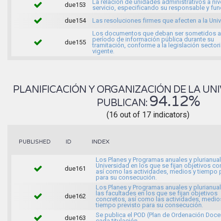
La relación de unidades administrativos a niv
due153
servicio, especificando su responsable y fu
due154
Las resoluciones firmes que afecten a la Uni
Los documentos que deban ser sometidos a
período de información pública durante su
due155
tramitación, conforme a la legislación sectori
vigente.
PLANIFICACIÓN Y ORGANIZACIÓN DE LA UNI
94.12%
PUBLICAN:
(16 out of 17 indicators)
INDEX
PUBLISHED
ID
Los Planes y Programas anuales y plurianual
Universidad en los que se fijan objetivos co
due161
así como las actividades, medios y tiempo 
para su consecución.
Los Planes y Programas anuales y plurianua
las facultades en los que se fijan objetivos
due162
concretos, así como las actividades, medio
tiempo previsto para su consecución.
Se publica el POD (Plan de Ordenación Doce
due163
cada titulación.