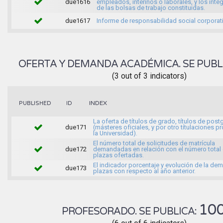
due1616
empleados, interinos o laborales, y los inte
de las bolsas de trabajo constituidas.
due1617
Informe de responsabilidad social corporati
OFERTA Y DEMANDA ACADÉMICA. SE PUBL
(3 out of 3 indicators)
INDEX
PUBLISHED
ID
La oferta de títulos de grado, títulos de pos
due171
(másteres oficiales, y por otro títulaciones p
la Universidad).
El número total de solicitudes de matrícula
due172
demandadas en relación con el número total 
plazas ofertadas.
El indicador porcentaje y evolución de la d
due173
plazas con respecto al año anterior.
10
PROFESORADO. SE PUBLICA: