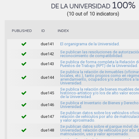
100%
DE LA UNIVERSIDAD
(10 out of 10 indicators)
INDEX
PUBLISHED
ID
due141
El organigrama de la Universidad.
Se publican las resoluciones de autorizació
due142
reconocimiento de compatibilidad.
Se publica de forma completa la Relación d
due143
Puestos de Trabajo (RPT) de la Universidad.
Se publica la relación de Inmuebles (oficina
locales, etc.), tanto propios como en régim
due144
arrendamiento, ocupados y/o adscritos a la
Universidad.
Se publica la relación de bienes muebles de
due145
histórico-artístico y/o los de alto valor ec
de la Universidad.
Se publica el Inventario de Bienes y Derecho
due146
Universidad.
Se publican datos sobre los vehículos oficia
due147
relación de vehículos por año de matriculac
y valor aproximado.
Se publican datos sobre el parque móvil de 
due148
Universidad: relación de vehículos por año 
matriculación, uso y valor aproximado.