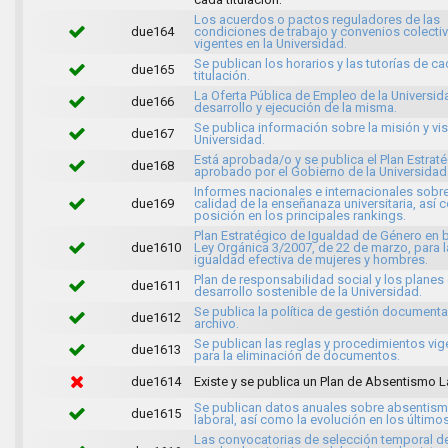
Los acuerdos o pactos reguladores de las
due164
condiciones de trabajo y convenios colecti
vigentes en la Universidad.
Se publican los horarios y las tutorías de c
due165
titulación.
La Oferta Pública de Empleo de la Universida
due166
desarrollo y ejecución de la misma.
Se publica información sobre la misión y vis
due167
Universidad.
Está aprobada/o y se publica el Plan Estrat
due168
aprobado por el Gobierno de la Universidad
Informes nacionales e internacionales sobre
due169
calidad de la enseñanaza universitaria, así
posición en los principales rankings.
Plan Estratégico de Igualdad de Género en b
due1610
Ley Orgánica 3/2007, de 22 de marzo, para l
igualdad efectiva de mujeres y hombres.
Plan de responsabilidad social y los planes
due1611
desarrollo sostenible de la Universidad.
Se publica la política de gestión documenta
due1612
archivo.
Se publican las reglas y procedimientos vig
due1613
para la eliminación de documentos.
due1614
Existe y se publica un Plan de Absentismo L
Se publican datos anuales sobre absentis
due1615
laboral, así como la evolución en los último
Las convocatorias de selección temporal d