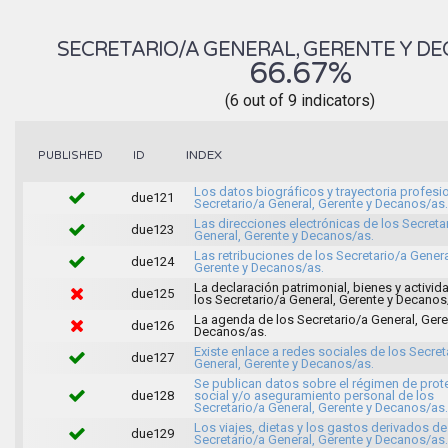
SECRETARIO/A GENERAL, GERENTE Y D
66.67%
(6 out of 9 indicators)
INDEX
PUBLISHED
ID
Los datos biográficos y trayectoria profesi
due121
Secretario/a General, Gerente y Decanos/as.
Las direcciones electrónicas de los Secreta
due123
General, Gerente y Decanos/as.
Las retribuciones de los Secretario/a Genera
due124
Gerente y Decanos/as.
La declaración patrimonial, bienes y activi
due125
los Secretario/a General, Gerente y Decanos
La agenda de los Secretario/a General, Gere
due126
Decanos/as.
Existe enlace a redes sociales de los Secret
due127
General, Gerente y Decanos/as.
Se publican datos sobre el régimen de prot
due128
social y/o aseguramiento personal de los
Secretario/a General, Gerente y Decanos/as.
Los viajes, dietas y los gastos derivados de
due129
Secretario/a General, Gerente y Decanos/as.