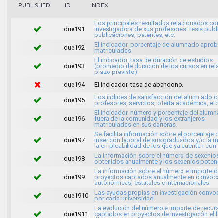
INDEX
PUBLISHED
ID
Los principales resultados relacionados con
due191
investigadora de sus profesores: tesis publ
publicaciones, patentes, etc.
El indicador: porcentaje de alumnado apro
due192
matriculados.
El indicador: tasa de duración de estudios
due193
(promedio de duración de los cursos en rela
plazo previsto)
due194
El indicador: tasa de abandono.
Los índices de satisfacción del alumnado c
due195
profesores, servicios, oferta académica, etc
El indicador: número y porcentaje del alum
due196
fuera de la comunidad y los extranjeros
matriculados en sus carreras.
Se facilita información sobre el porcentaje 
due197
inserción laboral de sus graduados y/o la 
la empleabilidad de los que ya cuenten con
La información sobre el número de sexenio
due198
obtenidos anualmente y los sexenios potenc
La información sobre el número e importe d
due199
proyectos captados anualmente en convoca
autonómicas, estatales e internacionales.
Las ayudas propias en investigación conv
due1910
por cada universidad.
La evolución del número e importe de recur
due1911
captados en proyectos de investigación el 