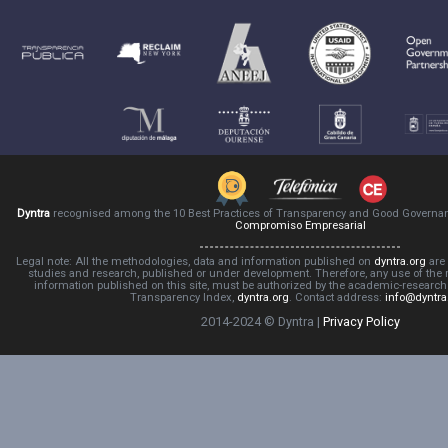
Dyntra
recognised among the 10 Best Practices of Transparency and Good Governa
Compromiso Empresarial
Legal note: All the methodologies, data and information published on
dyntra.org
are 
studies and research, published or under development. Therefore, any use of the
information published on this site, must be authorized by the academic-resear
Transparency Index,
dyntra.org
. Contact address:
info@dyntra
2014-2024 © Dyntra |
Privacy Policy