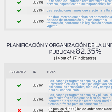
La relación de unidades administrativos a niv
due153
servicio, especificando su responsable y fu
due154
Las resoluciones firmes que afecten a la Uni
Los documentos que deban ser sometidos a
período de información pública durante su
due155
tramitación, conforme a la legislación sectori
vigente.
PLANIFICACIÓN Y ORGANIZACIÓN DE LA UNI
82.35%
PUBLICAN:
(14 out of 17 indicators)
INDEX
PUBLISHED
ID
Los Planes y Programas anuales y plurianual
Universidad en los que se fijan objetivos co
due161
así como las actividades, medios y tiempo 
para su consecución.
Los Planes y Programas anuales y plurianua
las facultades en los que se fijan objetivos
due162
concretos, así como las actividades, medio
tiempo previsto para su consecución.
Se publica el POD (Plan de Ordenación Doce
due163
cada titulación.