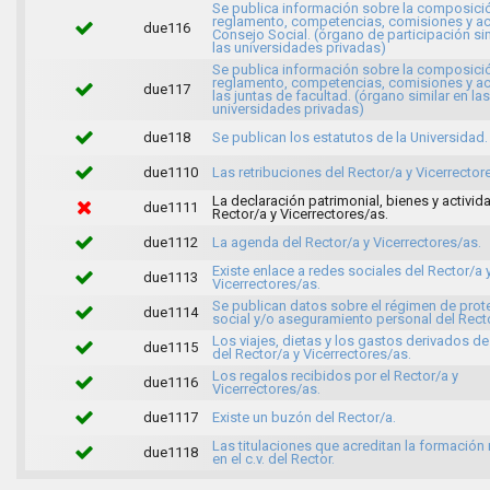
Se publica información sobre la composici
reglamento, competencias, comisiones y ac
due116
Consejo Social. (órgano de participación sim
las universidades privadas)
Se publica información sobre la composici
reglamento, competencias, comisiones y ac
due117
las juntas de facultad. (órgano similar en las
universidades privadas)
due118
Se publican los estatutos de la Universidad.
due1110
Las retribuciones del Rector/a y Vicerrector
La declaración patrimonial, bienes y activid
due1111
Rector/a y Vicerrectores/as.
due1112
La agenda del Rector/a y Vicerrectores/as.
Existe enlace a redes sociales del Rector/a 
due1113
Vicerrectores/as.
Se publican datos sobre el régimen de prot
due1114
social y/o aseguramiento personal del Recto
Los viajes, dietas y los gastos derivados de 
due1115
del Rector/a y Vicerrectores/as.
Los regalos recibidos por el Rector/a y
due1116
Vicerrectores/as.
due1117
Existe un buzón del Rector/a.
Las titulaciones que acreditan la formación
due1118
en el c.v. del Rector.