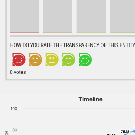
HOW DO YOU RATE THE TRANSPARENCY OF THIS ENTITY
0
votes
Timeline
100
80
75.18
75.18