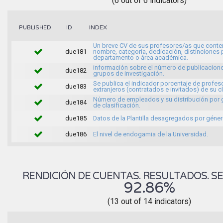
(6 out of 6 indicators)
INDEX
PUBLISHED
ID
Un breve CV de sus profesores/as que conte
due181
nombre, categoría, dedicación, distinciones 
departamento o área académica.
información sobre el número de publicacione
due182
grupos de investigación.
Se publica el indicador porcentaje de profes
due183
extranjeros (contratados e invitados) de su c
Número de empleados y su distribución por
due184
de clasificación.
due185
Datos de la Plantilla desagregados por géner
due186
El nivel de endogamia de la Universidad.
RENDICIÓN DE CUENTAS. RESULTADOS. SE
92.86%
(13 out of 14 indicators)