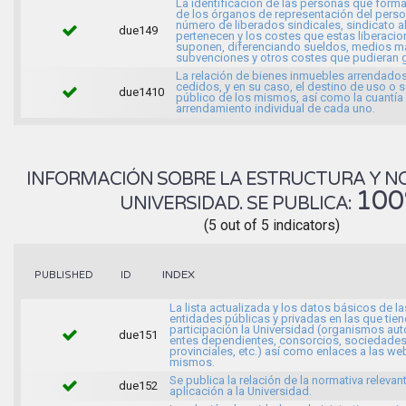
La identificación de las personas que forma
de los órganos de representación del person
número de liberados sindicales, sindicato a
due149
pertenecen y los costes que estas liberaci
suponen, diferenciando sueldos, medios ma
subvenciones y otros costes que pudieran g
La relación de bienes inmuebles arrendados
cedidos, y en su caso, el destino de uso o s
due1410
público de los mismos, así como la cuantía
arrendamiento individual de cada uno.
INFORMACIÓN SOBRE LA ESTRUCTURA Y N
10
UNIVERSIDAD. SE PUBLICA:
(5 out of 5 indicators)
INDEX
PUBLISHED
ID
La lista actualizada y los datos básicos de la
entidades públicas y privadas en las que tien
participación la Universidad (organismos a
due151
entes dependientes, consorcios, sociedade
provinciales, etc.) así como enlaces a las we
mismos.
Se publica la relación de la normativa relevan
due152
aplicación a la Universidad.