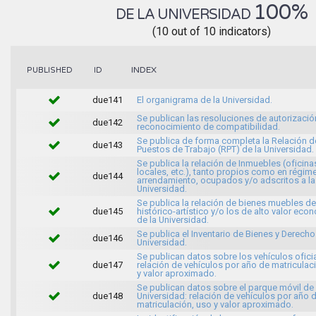
100%
DE LA UNIVERSIDAD
(10 out of 10 indicators)
INDEX
PUBLISHED
ID
due141
El organigrama de la Universidad.
Se publican las resoluciones de autorizació
due142
reconocimiento de compatibilidad.
Se publica de forma completa la Relación d
due143
Puestos de Trabajo (RPT) de la Universidad.
Se publica la relación de Inmuebles (oficina
locales, etc.), tanto propios como en régim
due144
arrendamiento, ocupados y/o adscritos a la
Universidad.
Se publica la relación de bienes muebles de
due145
histórico-artístico y/o los de alto valor ec
de la Universidad.
Se publica el Inventario de Bienes y Derecho
due146
Universidad.
Se publican datos sobre los vehículos oficia
due147
relación de vehículos por año de matriculac
y valor aproximado.
Se publican datos sobre el parque móvil de 
due148
Universidad: relación de vehículos por año 
matriculación, uso y valor aproximado.