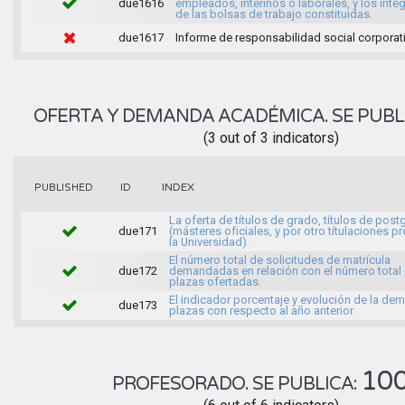
due1616
empleados, interinos o laborales, y los inte
de las bolsas de trabajo constituidas.
due1617
Informe de responsabilidad social corporati
OFERTA Y DEMANDA ACADÉMICA. SE PUBL
(3 out of 3 indicators)
INDEX
PUBLISHED
ID
La oferta de títulos de grado, títulos de pos
due171
(másteres oficiales, y por otro títulaciones p
la Universidad).
El número total de solicitudes de matrícula
due172
demandadas en relación con el número total 
plazas ofertadas.
El indicador porcentaje y evolución de la d
due173
plazas con respecto al año anterior.
10
PROFESORADO. SE PUBLICA: