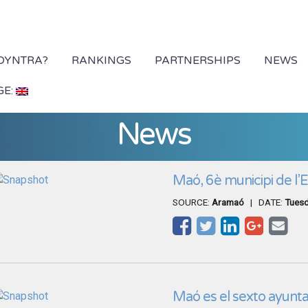
 DYNTRA?
RANKINGS
PARTNERSHIPS
NEWS
GE:
News
Maó, 6è municipi de l’
SOURCE:
Aramaó
| DATE:
Tuesd
Maó es el sexto ayunt