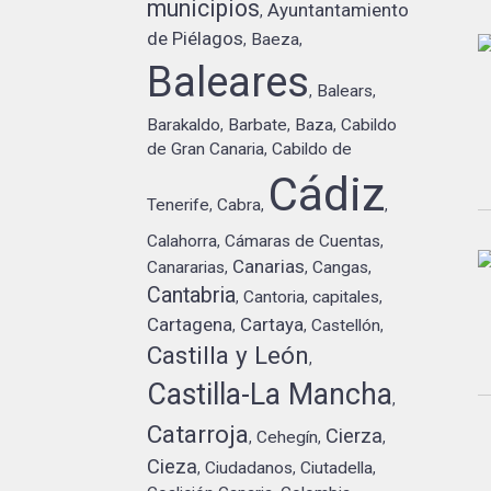
municipios
Ayuntantamiento
,
de Piélagos
Baeza
,
,
Baleares
Balears
,
,
Barakaldo
Barbate
Baza
Cabildo
,
,
,
de Gran Canaria
Cabildo de
,
Cádiz
Tenerife
Cabra
,
,
,
Calahorra
Cámaras de Cuentas
,
,
Canarias
Canararias
Cangas
,
,
,
Cantabria
Cantoria
capitales
,
,
,
Cartagena
Cartaya
Castellón
,
,
,
Castilla y León
,
Castilla-La Mancha
,
Catarroja
Cierza
Cehegín
,
,
,
Cieza
Ciudadanos
Ciutadella
,
,
,