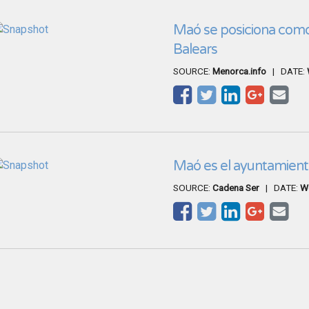
Maó se posiciona como
Balears
SOURCE:
Menorca.info
| DATE:
Maó es el ayuntamient
SOURCE:
Cadena Ser
| DATE:
We