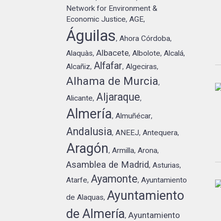
Network for Environment &
Economic Justice
AGE
,
,
Águilas
Ahora Córdoba
,
,
Albacete
Alaquàs
Albolote
Alcalá
,
,
,
,
Alfafar
Alcañiz
Algeciras
,
,
,
Alhama de Murcia
,
Aljaraque
Alicante
,
,
Almería
Almuñécar
,
,
Andalusia
ANEEJ
Antequera
,
,
,
Aragón
Armilla
Arona
,
,
,
Asamblea de Madrid
Asturias
,
,
Ayamonte
Atarfe
Ayuntamiento
,
,
Ayuntamiento
de Alaquas
,
de Almería
Ayuntamiento
,