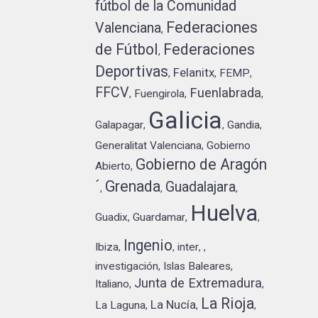
fútbol de la Comunidad
Federaciones
Valenciana
,
de Fútbol
Federaciones
,
Deportivas
Felanitx
FEMP
,
,
,
FFCV
Fuenlabrada
Fuengirola
,
,
,
Galicia
Galapagar
Gandia
,
,
,
Generalitat Valenciana
Gobierno
,
Gobierno de Aragón
Abierto
,
´
Grenada
Guadalajara
,
,
,
Huelva
Guadix
Guardamar
,
,
,
Ingenio
Ibiza
inter
,
,
,
,
investigación
Islas Baleares
,
,
Junta de Extremadura
Italiano
,
,
La Rioja
La Nucía
La Laguna
,
,
,