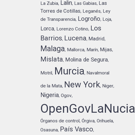
Lalin
Las
La Zubia
Las Gabias
,
,
,
Torres de Cotillas
Leganés
Ley
,
,
Logroño
de Transparencia
Loja
,
,
,
Los
Lorca
Lorenzo Cotino
,
,
Barrios
Lucena
Madrid
,
,
,
Malaga
Mijas
Mallorca
Marín
,
,
,
,
Mislata
Molina de Segura
,
,
Murcia
Motril
Navalmoral
,
,
New York
de la Mata
Niger
,
,
,
Nigeria
Ogov
,
,
OpenGovLaNuci
Órganos de control
Órgiva
Orihuela
,
,
,
País Vasco
Osasuna
,
,