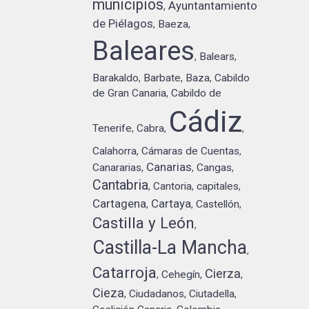
municipios
Ayuntantamiento
,
de Piélagos
Baeza
,
,
Baleares
Balears
,
,
Barakaldo
Barbate
Baza
Cabildo
,
,
,
de Gran Canaria
Cabildo de
,
Cádiz
Tenerife
Cabra
,
,
,
Calahorra
Cámaras de Cuentas
,
,
Canarias
Canararias
Cangas
,
,
,
Cantabria
Cantoria
capitales
,
,
,
Cartagena
Cartaya
Castellón
,
,
,
Castilla y León
,
Castilla-La Mancha
,
Catarroja
Cierza
Cehegín
,
,
,
Cieza
Ciudadanos
Ciutadella
,
,
,