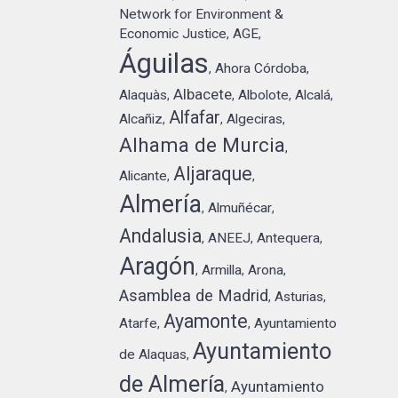
Network for Environment &
Economic Justice
AGE
,
,
Águilas
Ahora Córdoba
,
,
Albacete
Alaquàs
Albolote
Alcalá
,
,
,
,
Alfafar
Alcañiz
Algeciras
,
,
,
Alhama de Murcia
,
Aljaraque
Alicante
,
,
Almería
Almuñécar
,
,
Andalusia
ANEEJ
Antequera
,
,
,
Aragón
Armilla
Arona
,
,
,
Asamblea de Madrid
Asturias
,
,
Ayamonte
Atarfe
Ayuntamiento
,
,
Ayuntamiento
de Alaquas
,
de Almería
Ayuntamiento
,