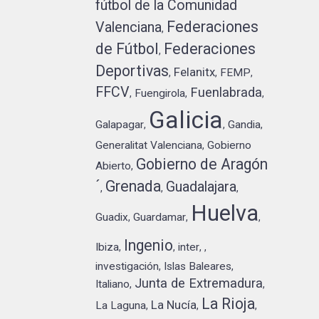
fútbol de la Comunidad
Federaciones
Valenciana
,
de Fútbol
Federaciones
,
Deportivas
Felanitx
FEMP
,
,
,
FFCV
Fuenlabrada
Fuengirola
,
,
,
Galicia
Galapagar
Gandia
,
,
,
Generalitat Valenciana
Gobierno
,
Gobierno de Aragón
Abierto
,
´
Grenada
Guadalajara
,
,
,
Huelva
Guadix
Guardamar
,
,
,
Ingenio
Ibiza
inter
,
,
,
,
investigación
Islas Baleares
,
,
Junta de Extremadura
Italiano
,
,
La Rioja
La Nucía
La Laguna
,
,
,