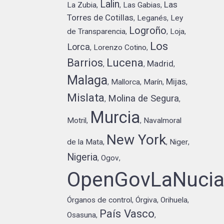
Lalin
Las
La Zubia
Las Gabias
,
,
,
Torres de Cotillas
Leganés
Ley
,
,
Logroño
de Transparencia
Loja
,
,
,
Los
Lorca
Lorenzo Cotino
,
,
Barrios
Lucena
Madrid
,
,
,
Malaga
Mijas
Mallorca
Marín
,
,
,
,
Mislata
Molina de Segura
,
,
Murcia
Motril
Navalmoral
,
,
New York
de la Mata
Niger
,
,
,
Nigeria
Ogov
,
,
OpenGovLaNuci
Órganos de control
Órgiva
Orihuela
,
,
,
País Vasco
Osasuna
,
,