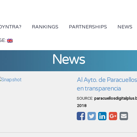
 DYNTRA?
RANKINGS
PARTNERSHIPS
NEWS
GE:
News
Al Ayto. de Paracuello
en transparencia
SOURCE:
paracuellosdigitalplus
2018