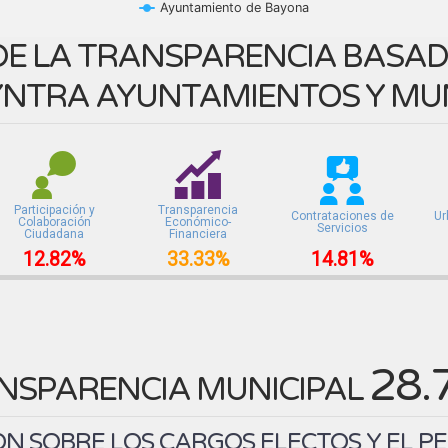
Ayuntamiento de Bayona
E LA TRANSPARENCIA BASADA
NTRA AYUNTAMIENTOS Y MUN
Participación y
Transparencia
Contrataciones de
Ur
Colaboración
Económico-
Servicios
Ciudadana
Financiera
12.82%
33.33%
14.81%
28.
NSPARENCIA MUNICIPAL
N SOBRE LOS CARGOS ELECTOS Y EL P