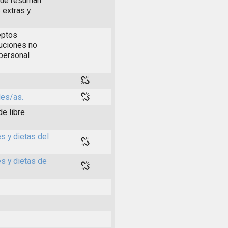
 que resuman
 extras y
eptos
buciones no
 personal
les/as.
de libre
s y dietas del
es y dietas de