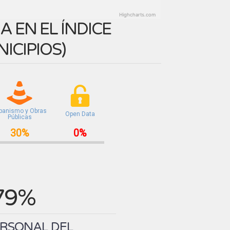
Highcharts.com
 EN EL ÍNDICE
ICIPIOS
)
banismo y Obras
Open Data
Públicas
30%
0%
79%
ERSONAL DEL