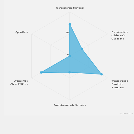
Transparencia Municipal
Open Data
Participación y
20
Colaboración
Ciudadana
0
Urbanismo y
Transparencia
Obras Públicas
Económico-
Financiera
Contrataciones de Servicios
Highcharts.com