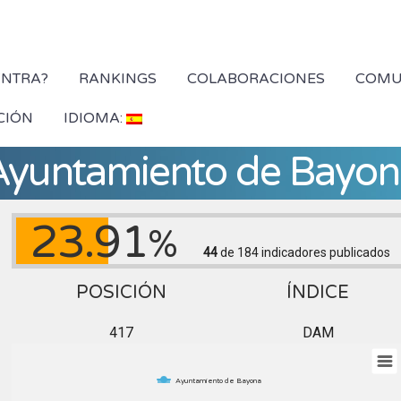
YNTRA?
RANKINGS
COLABORACIONES
COMU
CIÓN
IDIOMA:
Ayuntamiento de Bayon
23.91
%
44
de 184
indicadores publicados
POSICIÓN
ÍNDICE
417
DAM
Ayuntamiento de Bayona